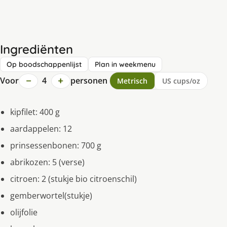
Ingrediënten
Op boodschappenlijst
Plan in weekmenu
−
+
Voor
4
personen
Metrisch
US cups/oz
kipfilet: 400 g
aardappelen: 12
prinsessenbonen: 700 g
abrikozen: 5 (verse)
citroen: 2 (stukje bio citroenschil)
gemberwortel(stukje)
olijfolie