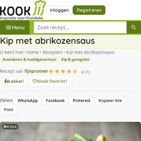
Inloggen
Registreren
Zoek een recept
Menu
Kip met abrikozensaus
U bent hier:
Home
›
Recepten
›
Kip met abrikozensaus
Avondeten & hoofdgerechten
Kip & gevogelte
★★★★☆
Recept van
fijnproever
4 (1)
Maak favoriet
1
👍
Lekker!
Delen:
WhatsApp
Facebook
Pinterest
Kopieer link
Print
AI-kok