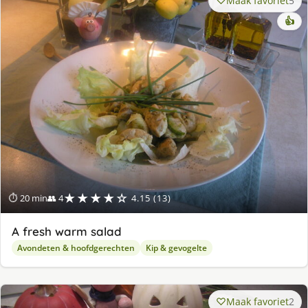
Maak favoriet
5
👍
★★★★☆
⏱ 20 min
👥 4
4.15 (13)
A fresh warm salad
Avondeten & hoofdgerechten
Kip & gevogelte
Maak favoriet
2