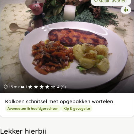
Maak favoriet
1
👍
★★★★☆
⏱ 15 min
👥 1
4 (9)
Kalkoen schnitsel met opgebakken wortelen
Avondeten & hoofdgerechten
Kip & gevogelte
Lekker hierbij