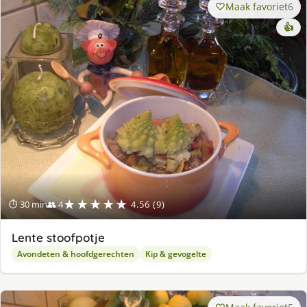
Maak favoriet
6
👍
★★★★★
⏱ 30 min
👥 4
4.56 (9)
Lente stoofpotje
Avondeten & hoofdgerechten
Kip & gevogelte