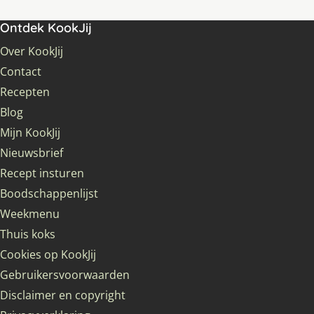
Ontdek KookJij
Over KookJij
Contact
Recepten
Blog
Mijn KookJij
Nieuwsbrief
Recept insturen
Boodschappenlijst
Weekmenu
Thuis koks
Cookies op KookJij
Gebruikersvoorwaarden
Disclaimer en copyright