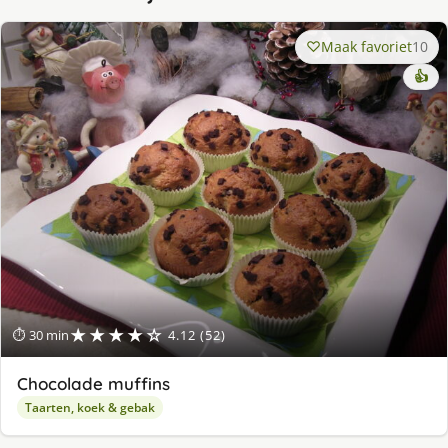
Maak favoriet
10
👍
★★★★☆
⏱ 30 min
4.12 (52)
Chocolade muffins
Taarten, koek & gebak