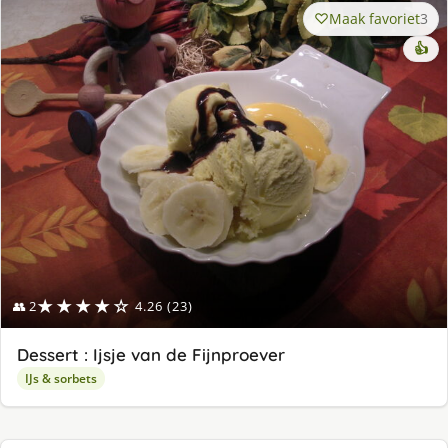
Maak favoriet
3
👍
★★★★☆
👥 2
4.26 (23)
Dessert : Ijsje van de Fijnproever
IJs & sorbets