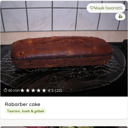
Maak favoriet
6
👍
★★★★★
⏱ 60 min
4.5 (20)
Rabarber cake
Taarten, koek & gebak