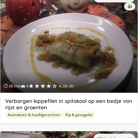
👍
★★★★☆
⏱ 60 min
👥 4
4.38 (8)
Verborgen kippefilet in spitskool op een bedje van
rijst en groenten
Avondeten & hoofdgerechten
Kip & gevogelte