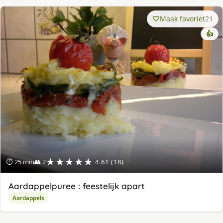
Maak favoriet
21
👍
★★★★★
⏱ 25 min
👥 2
4.61 (18)
Aardappelpuree : feestelijk apart
Aardappels