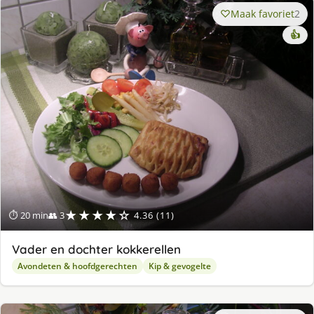
Maak favoriet
2
👍
★★★★☆
⏱ 20 min
👥 3
4.36 (11)
Vader en dochter kokkerellen
Avondeten & hoofdgerechten
Kip & gevogelte