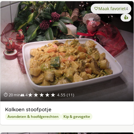
Maak favoriet
4
👍
★★★★★
⏱ 20 min
👥 4
4.55 (11)
Kalkoen stoofpotje
Avondeten & hoofdgerechten
Kip & gevogelte