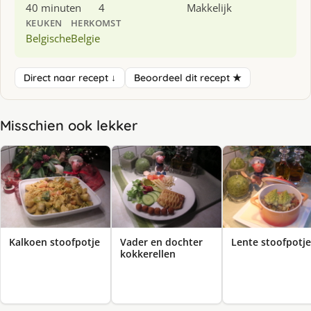
40 minuten
4
Makkelijk
KEUKEN
HERKOMST
Belgische
Belgie
Direct naar recept ↓
Beoordeel dit recept ★
Misschien ook lekker
Kalkoen stoofpotje
Vader en dochter
Lente stoofpotje
kokkerellen