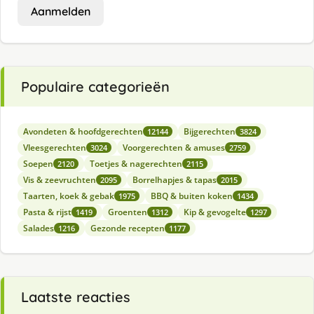
Aanmelden
Populaire categorieën
Avondeten & hoofdgerechten
Bijgerechten
12144
3824
Vleesgerechten
Voorgerechten & amuses
3024
2759
Soepen
Toetjes & nagerechten
2120
2115
Vis & zeevruchten
Borrelhapjes & tapas
2095
2015
Taarten, koek & gebak
BBQ & buiten koken
1975
1434
Pasta & rijst
Groenten
Kip & gevogelte
1419
1312
1297
Salades
Gezonde recepten
1216
1177
Laatste reacties