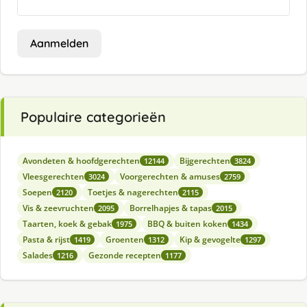
Aanmelden
Populaire categorieën
Avondeten & hoofdgerechten
Bijgerechten
12144
3824
Vleesgerechten
Voorgerechten & amuses
3024
2759
Soepen
Toetjes & nagerechten
2120
2115
Vis & zeevruchten
Borrelhapjes & tapas
2095
2015
Taarten, koek & gebak
BBQ & buiten koken
1975
1434
Pasta & rijst
Groenten
Kip & gevogelte
1419
1312
1297
Salades
Gezonde recepten
1216
1177