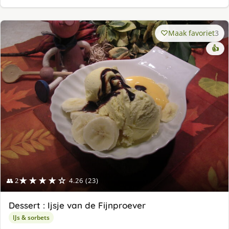
Maak favoriet
3
👍
★★★★☆
👥 2
4.26 (23)
Dessert : Ijsje van de Fijnproever
IJs & sorbets