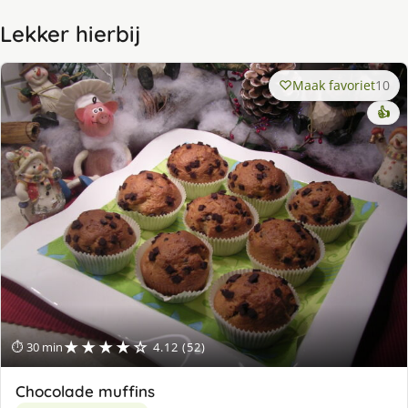
Lekker hierbij
Maak favoriet
10
👍
★★★★☆
⏱ 30 min
4.12 (52)
Chocolade muffins