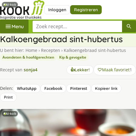
AI-kok
Inloggen
Registreren
Zoek een recept
Menu
Kalkoengebraad sint-hubertus
U bent hier:
Home
›
Recepten
›
Kalkoengebraad sint-hubertus
Avondeten & hoofdgerechten
Kip & gevogelte
Maak favoriet
1
Recept van
sonja4
👍
Lekker!
Delen:
WhatsApp
Facebook
Pinterest
Kopieer link
Print
AI-kok