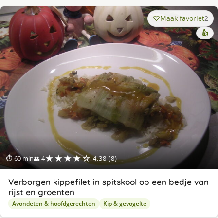
Maak favoriet
2
👍
★★★★☆
⏱ 60 min
👥 4
4.38 (8)
Verborgen kippefilet in spitskool op een bedje van
rijst en groenten
Avondeten & hoofdgerechten
Kip & gevogelte