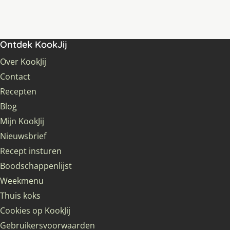
Ontdek KookJij
Over KookJij
Contact
Recepten
Blog
Mijn KookJij
Nieuwsbrief
Recept insturen
Boodschappenlijst
Weekmenu
Thuis koks
Cookies op KookJij
Gebruikersvoorwaarden