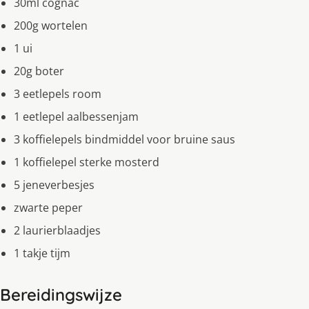
30ml cognac
200g wortelen
1 ui
20g boter
3 eetlepels room
1 eetlepel aalbessenjam
3 koffielepels bindmiddel voor bruine saus
1 koffielepel sterke mosterd
5 jeneverbesjes
zwarte peper
2 laurierblaadjes
1 takje tijm
Bereidingswijze