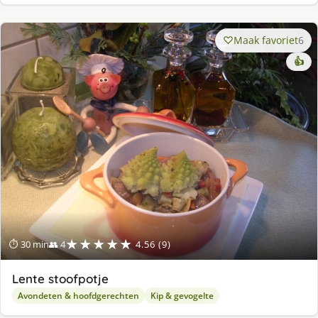
Maak favoriet
6
👍
★★★★★
⏱ 30 min
👥 4
4.56 (9)
Lente stoofpotje
Avondeten & hoofdgerechten
Kip & gevogelte