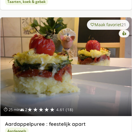
Taarten, koek & gebak
Maak favoriet
21
👍
★★★★★
⏱ 25 min
👥 2
4.61 (18)
Aardappelpuree : feestelijk apart
Aardappels