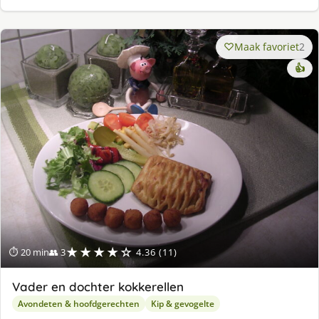
Maak favoriet
2
👍
★★★★☆
⏱ 20 min
👥 3
4.36 (11)
Vader en dochter kokkerellen
Avondeten & hoofdgerechten
Kip & gevogelte