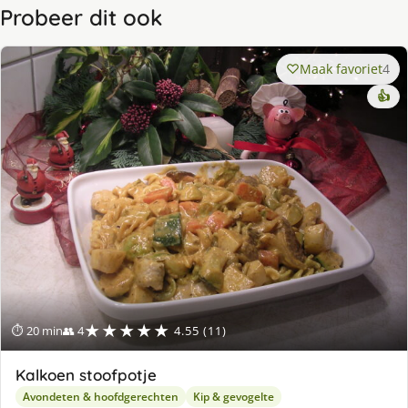
Probeer dit ook
Maak favoriet
4
👍
★★★★★
⏱ 20 min
👥 4
4.55 (11)
Kalkoen stoofpotje
Avondeten & hoofdgerechten
Kip & gevogelte