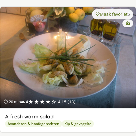
Maak favoriet
5
👍
★★★★☆
⏱ 20 min
👥 4
4.15 (13)
A fresh warm salad
Avondeten & hoofdgerechten
Kip & gevogelte