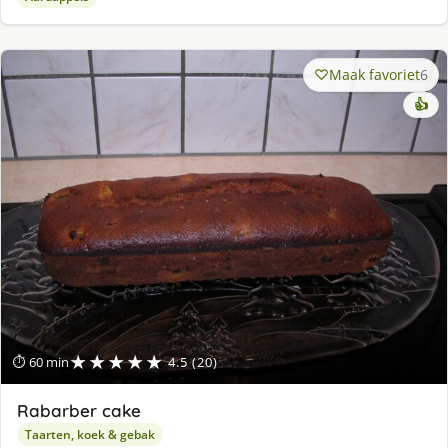
Maak favoriet
6
👍
★★★★★
⏱ 60 min
4.5 (20)
Rabarber cake
Taarten, koek & gebak