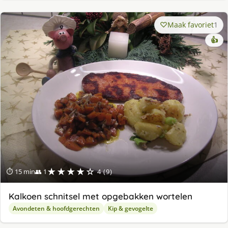
Maak favoriet
1
👍
★★★★☆
⏱ 15 min
👥 1
4 (9)
Kalkoen schnitsel met opgebakken wortelen
Avondeten & hoofdgerechten
Kip & gevogelte