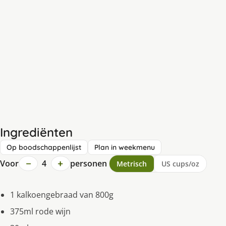
Ingrediënten
Op boodschappenlijst
Plan in weekmenu
−
+
Voor
4
personen
Metrisch
US cups/oz
1 kalkoengebraad van 800g
375ml rode wijn