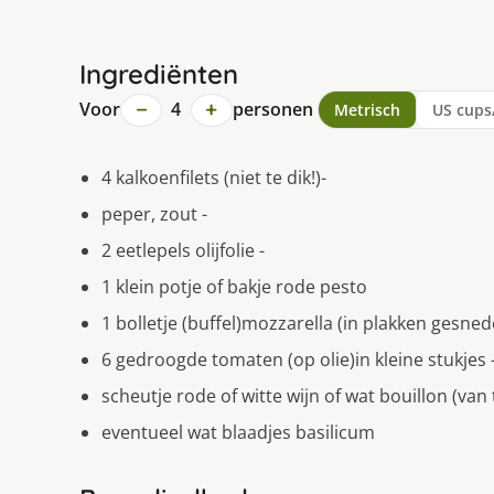
Ingrediënten
−
+
Voor
4
personen
Metrisch
US cups
4 kalkoenfilets (niet te dik!)-
peper, zout -
2 eetlepels olijfolie -
1 klein potje of bakje rode pesto
1 bolletje (buffel)mozzarella (in plakken gesned
6 gedroogde tomaten (op olie)in kleine stukjes 
scheutje rode of witte wijn of wat bouillon (van t
eventueel wat blaadjes basilicum