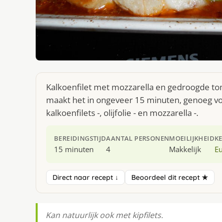
Kalkoenfilet met mozzarella en gedroogde tom
maakt het in ongeveer 15 minuten, genoeg voo
kalkoenfilets -, olijfolie - en mozzarella -.
BEREIDINGSTIJD
AANTAL PERSONEN
MOEILIJKHEID
K
15 minuten
4
Makkelijk
E
Direct naar recept ↓
Beoordeel dit recept ★
Kan natuurlijk ook met kipfilets.