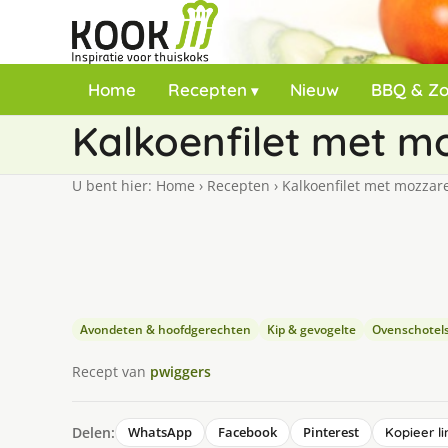
Home
Recepten
Nieuw
BBQ & Z
Kalkoenfilet met m
U bent hier:
Home
›
Recepten
›
Kalkoenfilet met mozzar
Avondeten & hoofdgerechten
Kip & gevogelte
Ovenschotel
Recept van
pwiggers
Delen:
WhatsApp
Facebook
Pinterest
Kopieer li