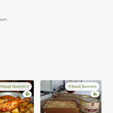
taan.
Maak favoriet
16
Maak favoriet
4
👍
👍