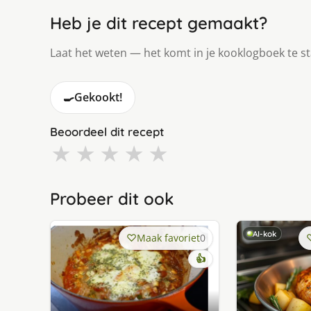
Heb je dit recept gemaakt?
Laat het weten — het komt in je kooklogboek te s
🍳
Gekookt!
Beoordeel dit recept
★
★
★
★
★
Probeer dit ook
AI-kok
Maak favoriet
0
👍