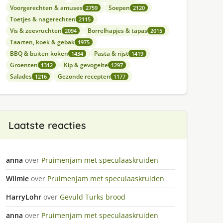
Voorgerechten & amuses
Soepen
2759
2120
Toetjes & nagerechten
2115
Vis & zeevruchten
Borrelhapjes & tapas
2094
2015
Taarten, koek & gebak
1975
BBQ & buiten koken
Pasta & rijst
1434
1419
Groenten
Kip & gevogelte
1312
1297
Salades
Gezonde recepten
1216
1177
Laatste reacties
anna
over
Pruimenjam met speculaaskruiden
Wilmie
over
Pruimenjam met speculaaskruiden
HarryLohr
over
Gevuld Turks brood
anna
over
Pruimenjam met speculaaskruiden