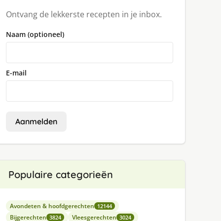
Ontvang de lekkerste recepten in je inbox.
Naam (optioneel)
E-mail
Aanmelden
Populaire categorieën
Avondeten & hoofdgerechten
12144
Bijgerechten
Vleesgerechten
3824
3024