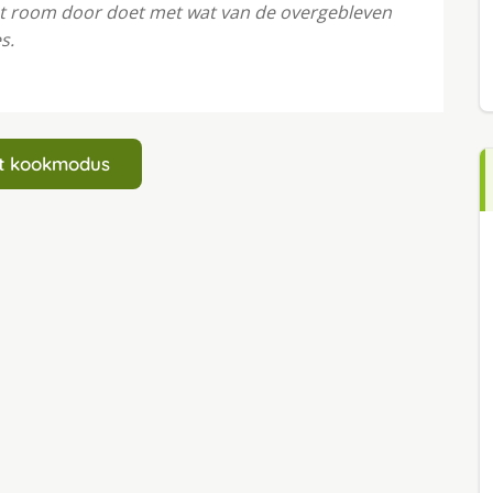
ut room door doet met wat van de overgebleven
s.
art kookmodus