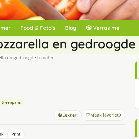
omer
Food & Foto’s
Blog
🎲 Verras me
ozzarella en gedroogde
ella en gedroogde tomaten
s & eenpans
Maak favoriet
0
👍
Lekker!
nk
Print