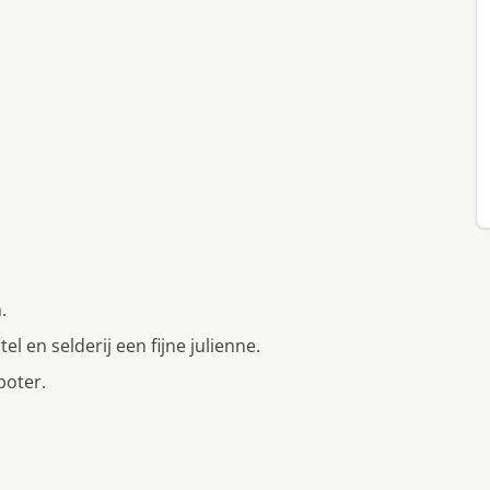
.
l en selderij een fijne julienne.
 boter.