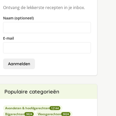
Ontvang de lekkerste recepten in je inbox.
Naam (optioneel)
E-mail
Aanmelden
Populaire categorieën
Avondeten & hoofdgerechten
12144
Bijgerechten
Vleesgerechten
3824
3024