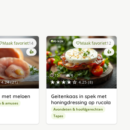
AI-kok
Maak favoriet
14
Maak favoriet
12
👍
👍
⏱ 15 min
👥 4
★★★★☆
4.24 (21)
4.25 (8)
 met meloen
Geitenkaas in spek met
honingdressing op rucola
n & amuses
Avondeten & hoofdgerechten
Tapas