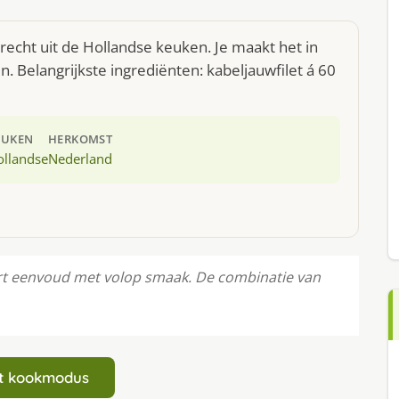
erecht uit de Hollandse keuken. Je maakt het in
 Belangrijkste ingrediënten: kabeljauwfilet á 60
EUKEN
HERKOMST
ollandse
Nederland
ert eenvoud met volop smaak. De combinatie van
art kookmodus