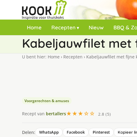
Home
Recepten
Nieuw
BBQ & Z
Kabeljauwfilet met 
U bent hier:
Home
›
Recepten
›
Kabeljauwfilet met fijne
Voorgerechten & amuses
★★★☆☆
Recept van
bertallers
2.8 (5)
Delen:
WhatsApp
Facebook
Pinterest
Kopieer li