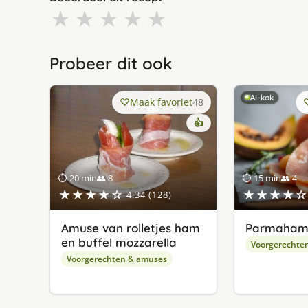
★
★
★
★
★
Probeer dit ook
AI-kok
Maak favoriet
48
👍
⏱ 20 min
👥 8
⏱ 15 min
👥 4
★★★★☆
★★★★☆
4.34 (128)
Amuse van rolletjes ham
Parmaham
en buffel mozzarella
Voorgerechte
Voorgerechten & amuses