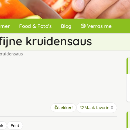
omer
Food & Foto’s
Blog
🎲 Verras me
fijne kruidensaus
 kruidensaus
Maak favoriet
0
👍
Lekker!
nk
Print