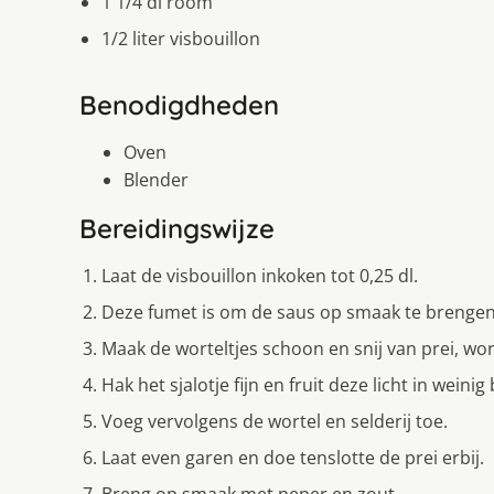
1 1/4 dl room
1/2 liter visbouillon
Benodigdheden
Oven
Blender
Bereidingswijze
Laat de visbouillon inkoken tot 0,25 dl.
Deze fumet is om de saus op smaak te brengen
Maak de worteltjes schoon en snij van prei, worte
Hak het sjalotje fijn en fruit deze licht in weinig
Voeg vervolgens de wortel en selderij toe.
Laat even garen en doe tenslotte de prei erbij.
Breng op smaak met peper en zout.