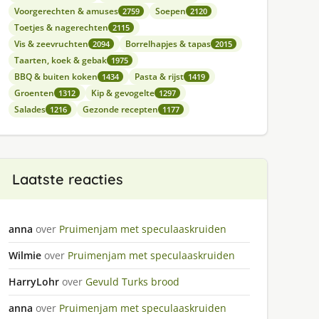
Voorgerechten & amuses
Soepen
2759
2120
Toetjes & nagerechten
2115
Vis & zeevruchten
Borrelhapjes & tapas
2094
2015
Taarten, koek & gebak
1975
BBQ & buiten koken
Pasta & rijst
1434
1419
Groenten
Kip & gevogelte
1312
1297
Salades
Gezonde recepten
1216
1177
Laatste reacties
anna
over
Pruimenjam met speculaaskruiden
Wilmie
over
Pruimenjam met speculaaskruiden
HarryLohr
over
Gevuld Turks brood
anna
over
Pruimenjam met speculaaskruiden