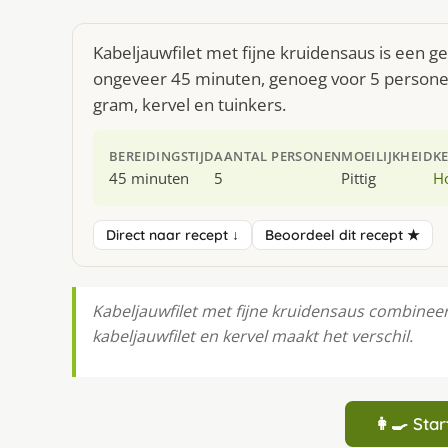
Kabeljauwfilet met fijne kruidensaus is een g
ongeveer 45 minuten, genoeg voor 5 personen.
gram, kervel en tuinkers.
BEREIDINGSTIJD
AANTAL PERSONEN
MOEILIJKHEID
K
45 minuten
5
Pittig
H
Direct naar recept ↓
Beoordeel dit recept ★
Kabeljauwfilet met fijne kruidensaus combine
kabeljauwfilet en kervel maakt het verschil.
👩‍🍳 St