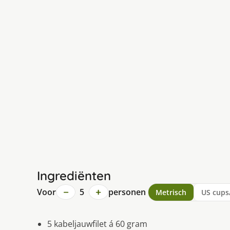
Ingrediënten
−
+
Voor
5
personen
Metrisch
US cups
5 kabeljauwfilet á 60 gram