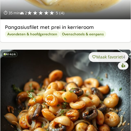
★★★★★
⏱ 35 min
👥 2
5 (4)
Pangasiusfilet met prei in kerrieroom
Avondeten & hoofdgerechten
Ovenschotels & eenpans
AI-kok
Maak favoriet
4
👍