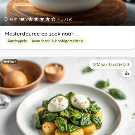
★★★★☆
⏱ 40 min
👥 2
4.33 (9)
Mosterdpuree op zoek naar……
Aardappels
Avondeten & hoofdgerechten
AI-kok
Maak favoriet
20
👍