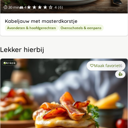
★★★★☆
⏱ 30 min
👥 4
4 (6)
Kabeljauw met mosterdkorstje
Avondeten & hoofdgerechten
Ovenschotels & eenpans
Lekker hierbij
AI-kok
Maak favoriet
6
👍