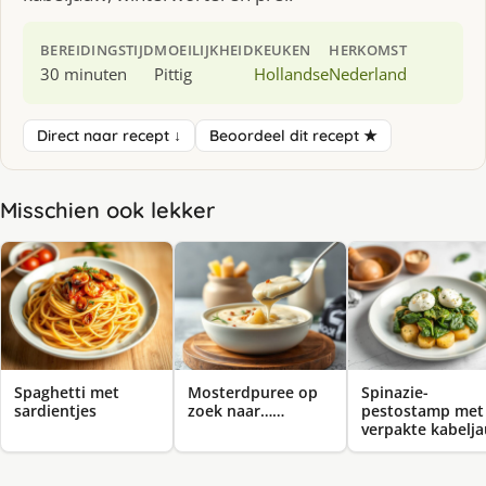
BEREIDINGSTIJD
MOEILIJKHEID
KEUKEN
HERKOMST
30 minuten
Pittig
Hollandse
Nederland
Direct naar recept ↓
Beoordeel dit recept ★
Misschien ook lekker
Spaghetti met
Mosterdpuree op
Spinazie-
sardientjes
zoek naar……
pestostamp met
verpakte kabelj