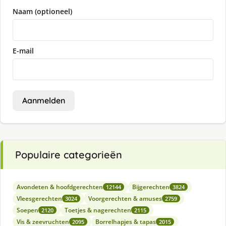
Naam (optioneel)
E-mail
Aanmelden
Populaire categorieën
Avondeten & hoofdgerechten
Bijgerechten
12144
3824
Vleesgerechten
Voorgerechten & amuses
3024
2759
Soepen
Toetjes & nagerechten
2120
2115
Vis & zeevruchten
Borrelhapjes & tapas
2095
2015