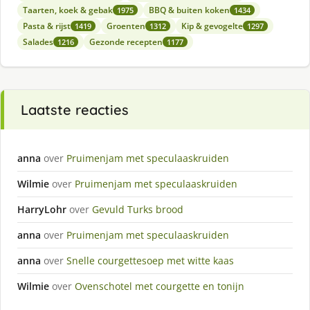
Taarten, koek & gebak
BBQ & buiten koken
1975
1434
Pasta & rijst
Groenten
Kip & gevogelte
1419
1312
1297
Salades
Gezonde recepten
1216
1177
Laatste reacties
anna
over
Pruimenjam met speculaaskruiden
Wilmie
over
Pruimenjam met speculaaskruiden
HarryLohr
over
Gevuld Turks brood
anna
over
Pruimenjam met speculaaskruiden
anna
over
Snelle courgettesoep met witte kaas
Wilmie
over
Ovenschotel met courgette en tonijn