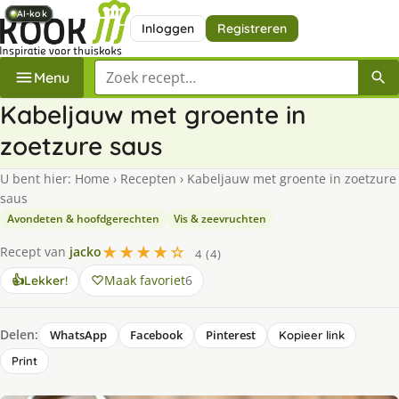
AI-kok
AI-kok
AI-kok
AI-kok
AI-kok
AI-kok
AI-kok
Inloggen
Registreren
Zoek een recept
Menu
Kabeljauw met groente in
zoetzure saus
U bent hier:
Home
›
Recepten
›
Kabeljauw met groente in zoetzure
saus
Avondeten & hoofdgerechten
Vis & zeevruchten
★★★★☆
Recept van
jacko
4 (4)
Maak favoriet
6
👍
Lekker!
Delen:
WhatsApp
Facebook
Pinterest
Kopieer link
Print