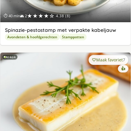
★★★★☆
⏱ 40 min
👥 2
4.38 (8)
Spinazie-pestostamp met verpakte kabeljauw
Avondeten & hoofdgerechten
Stamppotten
AI-kok
Maak favoriet
7
👍