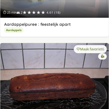
★★★★★
⏱ 25 min
👥 2
4.61 (18)
Aardappelpuree : feestelijk apart
Aardappels
Maak favoriet
6
👍