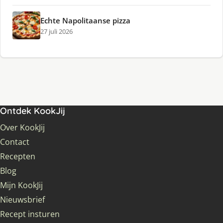
Echte Napolitaanse pizza
27 juli 2026
Ontdek KookJij
Over KookJij
Contact
Recepten
Blog
Mijn KookJij
Nieuwsbrief
Recept insturen