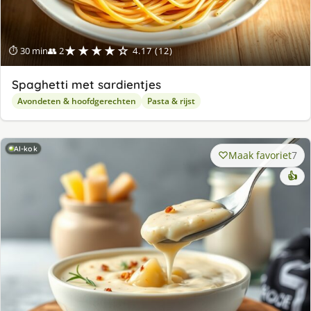
★★★★☆
⏱ 30 min
👥 2
4.17 (12)
Spaghetti met sardientjes
Avondeten & hoofdgerechten
Pasta & rijst
AI-kok
Maak favoriet
7
👍