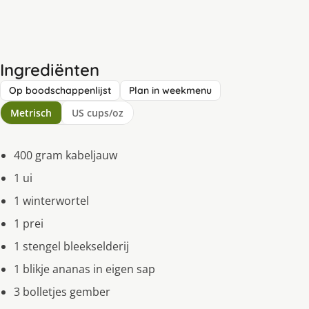
Ingrediënten
Op boodschappenlijst
Plan in weekmenu
Metrisch
US cups/oz
400 gram kabeljauw
1 ui
1 winterwortel
1 prei
1 stengel bleekselderij
1 blikje ananas in eigen sap
3 bolletjes gember