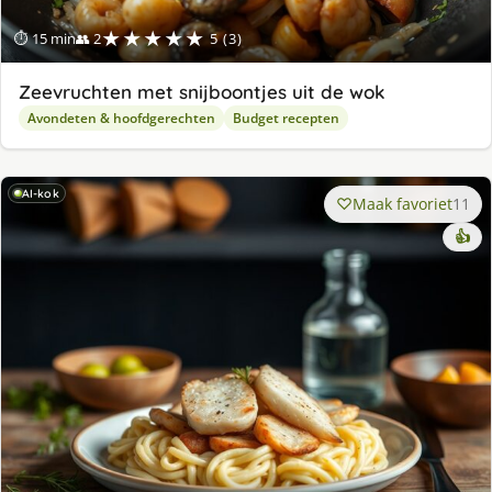
★★★★★
⏱ 15 min
👥 2
5 (3)
Zeevruchten met snijboontjes uit de wok
Avondeten & hoofdgerechten
Budget recepten
AI-kok
Maak favoriet
11
👍