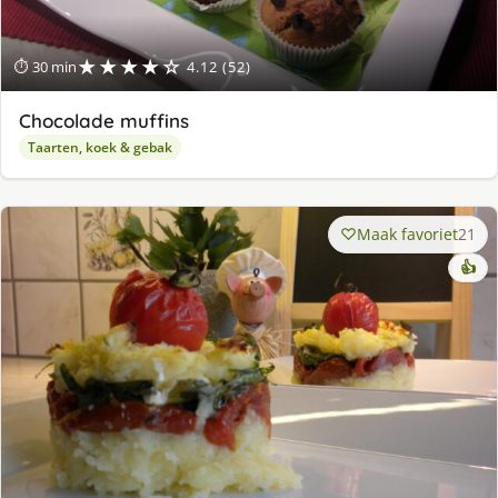
★★★★☆
⏱ 30 min
4.12 (52)
Chocolade muffins
Taarten, koek & gebak
Maak favoriet
21
👍