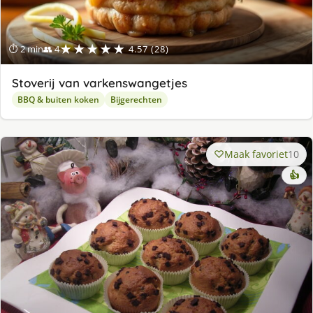
★★★★★
⏱ 2 min
👥 4
4.57 (28)
Stoverij van varkenswangetjes
BBQ & buiten koken
Bijgerechten
Maak favoriet
10
👍