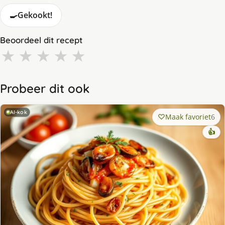
🍳
Gekookt!
Beoordeel dit recept
★
★
★
★
★
Probeer dit ook
AI-kok
Maak favoriet
6
👍