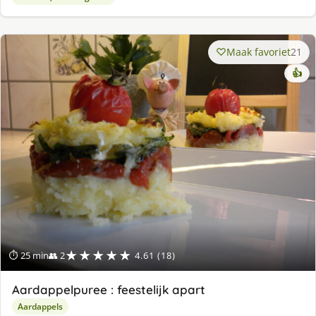
Maak favoriet
21
👍
★★★★★
⏱ 25 min
👥 2
4.61 (18)
Aardappelpuree : feestelijk apart
Aardappels