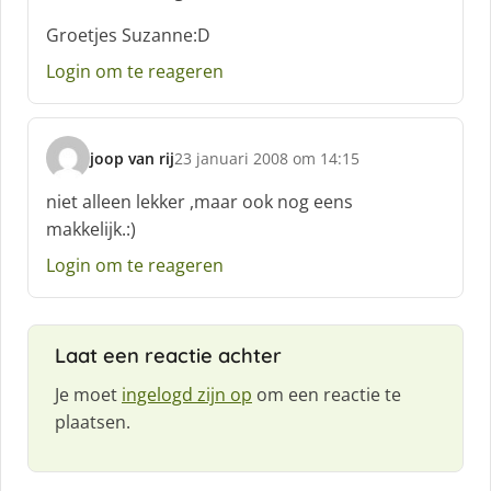
Groetjes Suzanne:D
Login om te reageren
joop van rij
23 januari 2008 om 14:15
s
c
niet alleen lekker ,maar ook nog eens
h
makkelijk.:)
r
e
Login om te reageren
e
f
:
Laat een reactie achter
Je moet
ingelogd zijn op
om een reactie te
plaatsen.