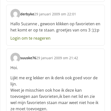
derbyke
29 januari 2009 om 22:01
s
c
Hallo Suzanne , gewoon klikken op favorieten en
h
het komt er op te staan. groetjes van ons 3 :);):p
r
e
Login om te reageren
e
f
:
suuske76
29 januari 2009 om 21:42
s
c
Hoi.
h
r
Lijkt me erg lekker en ik denk ook goed voor de
e
lijn.
e
Weet je misschien ook hoe ik deze kan
f
toevoegen aan favorieten,ik ben net lid en zie
:
wel mijn favorieten staan maar weet niet hoe ik
ze moet toevoegen.