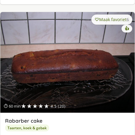
Maak favoriet
6
👍
★★★★★
⏱ 60 min
4.5 (20)
Rabarber cake
Taarten, koek & gebak