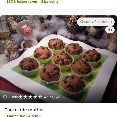
BBQ & buiten koken
Bijgerechten
Maak favoriet
10
👍
★★★★☆
⏱ 30 min
4.12 (52)
Chocolade muffins
Taarten, koek & gebak