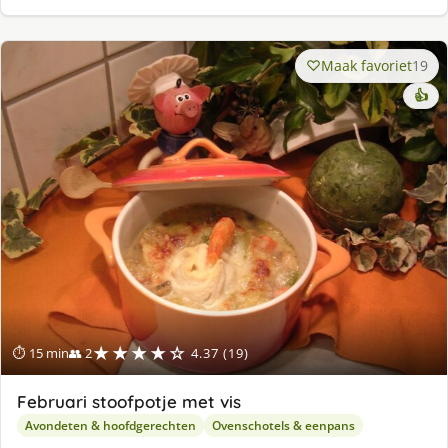
Maak favoriet
19
👍
★★★★☆
⏱ 15 min
👥 2
4.37 (19)
Februari stoofpotje met vis
Avondeten & hoofdgerechten
Ovenschotels & eenpans