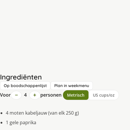
Ingrediënten
Op boodschappenlijst
Plan in weekmenu
−
+
Voor
4
personen
Metrisch
US cups/oz
4 moten kabeljauw (van elk 250 g)
1 gele paprika