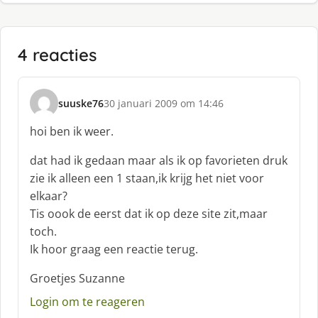
4 reacties
suuske76
30 januari 2009 om 14:46
s
c
hoi ben ik weer.
h
r
dat had ik gedaan maar als ik op favorieten druk
e
zie ik alleen een 1 staan,ik krijg het niet voor
e
elkaar?
f
Tis oook de eerst dat ik op deze site zit,maar
:
toch.
Ik hoor graag een reactie terug.
Groetjes Suzanne
Login om te reageren