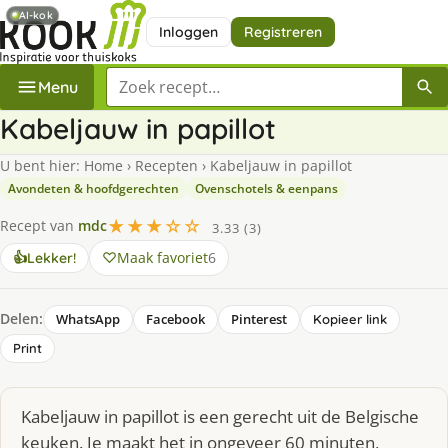
AI-kok
Inloggen
Registreren
Zoek een recept
Menu
Kabeljauw in papillot
U bent hier:
Home
›
Recepten
›
Kabeljauw in papillot
Avondeten & hoofdgerechten
Ovenschotels & eenpans
★★★☆☆
Recept van
mdc
3.33 (3)
Maak favoriet
6
👍
Lekker!
Delen:
WhatsApp
Facebook
Pinterest
Kopieer link
Print
Kabeljauw in papillot is een gerecht uit de Belgische
keuken. Je maakt het in ongeveer 60 minuten,