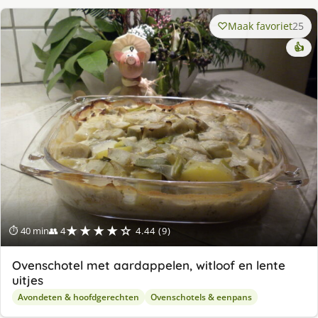
Maak favoriet
25
👍
★★★★☆
⏱ 40 min
👥 4
4.44 (9)
Ovenschotel met aardappelen, witloof en lente
uitjes
Avondeten & hoofdgerechten
Ovenschotels & eenpans