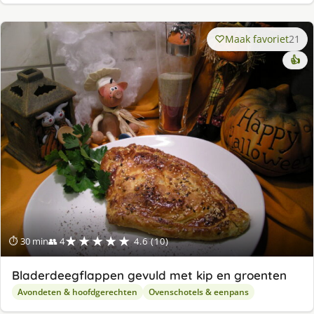
Maak favoriet
21
👍
★★★★★
⏱ 30 min
👥 4
4.6 (10)
Bladerdeegflappen gevuld met kip en groenten
Avondeten & hoofdgerechten
Ovenschotels & eenpans