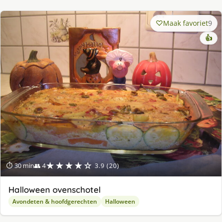
Maak favoriet
9
👍
★★★★☆
⏱ 30 min
👥 4
3.9 (20)
Halloween ovenschotel
Avondeten & hoofdgerechten
Halloween