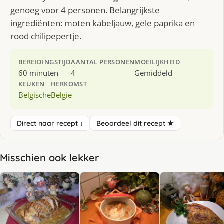
genoeg voor 4 personen. Belangrijkste
ingrediënten: moten kabeljauw, gele paprika en
rood chilipepertje.
BEREIDINGSTIJD
AANTAL PERSONEN
MOEILIJKHEID
60 minuten
4
Gemiddeld
KEUKEN
HERKOMST
Belgische
Belgie
Direct naar recept ↓
Beoordeel dit recept ★
Misschien ook lekker