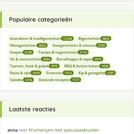
Populaire categorieën
Avondeten & hoofdgerechten
Bijgerechten
12144
3824
Vleesgerechten
Voorgerechten & amuses
3024
2759
Soepen
Toetjes & nagerechten
2120
2115
Vis & zeevruchten
Borrelhapjes & tapas
2094
2015
Taarten, koek & gebak
BBQ & buiten koken
1975
1434
Pasta & rijst
Groenten
Kip & gevogelte
1419
1312
1297
Salades
Gezonde recepten
1216
1177
Laatste reacties
anna
over
Pruimenjam met speculaaskruiden