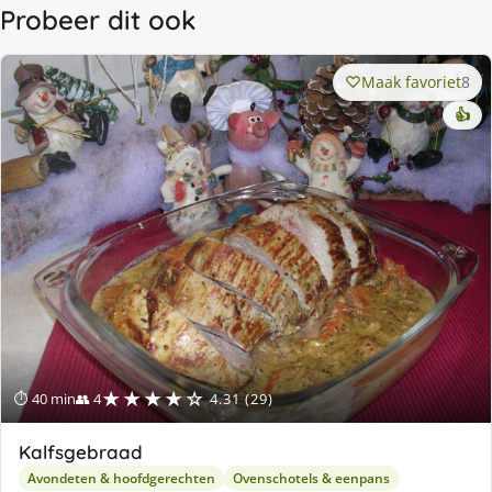
Probeer dit ook
Maak favoriet
8
👍
★★★★☆
⏱ 40 min
👥 4
4.31 (29)
Kalfsgebraad
Avondeten & hoofdgerechten
Ovenschotels & eenpans