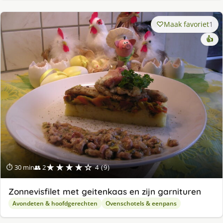
Maak favoriet
1
👍
★★★★☆
⏱ 30 min
👥 2
4 (9)
Zonnevisfilet met geitenkaas en zijn garnituren
Avondeten & hoofdgerechten
Ovenschotels & eenpans