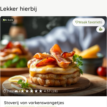
Lekker hierbij
AI-kok
Maak favoriet
6
👍
★★★★★
⏱ 2 min
👥 4
4.57 (28)
Stoverij van varkenswangetjes