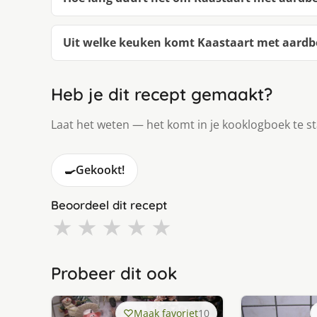
Uit welke keuken komt Kaastaart met aardb
Heb je dit recept gemaakt?
Laat het weten — het komt in je kooklogboek te s
🍳
Gekookt!
Beoordeel dit recept
★
★
★
★
★
Probeer dit ook
Maak favoriet
10