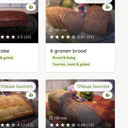
👍
👍
⏱ 195 min
★★★
★★★★☆
4.5 (20)
3.81 (37)
cake
6 granen brood
 & gebak
Brood & beleg
Taarten, koek & gebak
Maak favoriet
5
Maak favoriet
4
👍
👍
⏱ 195 min
★★☆
★★★★☆
4.17 (12)
4.08 (13)