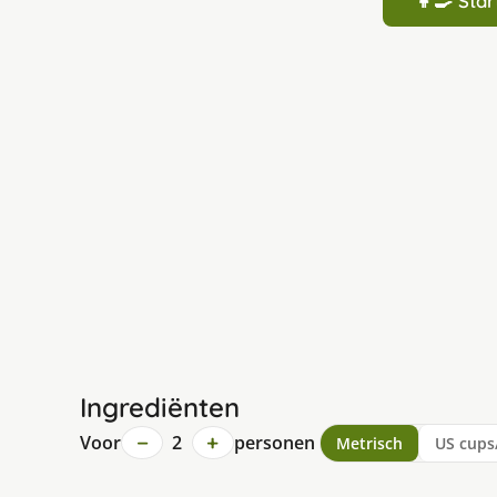
👩‍🍳 St
Ingrediënten
−
+
Voor
2
personen
Metrisch
US cups