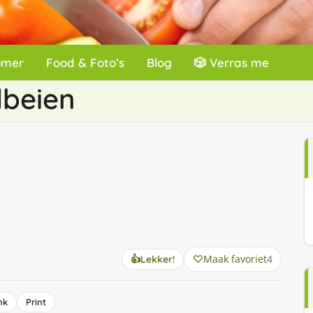
omer
Food & Foto’s
Blog
🎲 Verras me
dbeien
n
Maak favoriet
4
👍
Lekker!
nk
Print