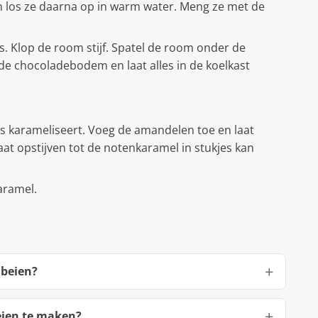
en los ze daarna op in warm water. Meng ze met de
s. Klop de room stijf. Spatel de room onder de
de chocoladebodem en laat alles in de koelkast
jes karameliseert. Voeg de amandelen toe en laat
laat opstijven tot de notenkaramel in stukjes kan
aramel.
dbeien?
eien te maken?