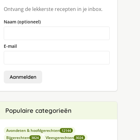
Ontvang de lekkerste recepten in je inbox.
Naam (optioneel)
E-mail
Aanmelden
Populaire categorieën
Avondeten & hoofdgerechten
12144
Bijgerechten
Vleesgerechten
3824
3024