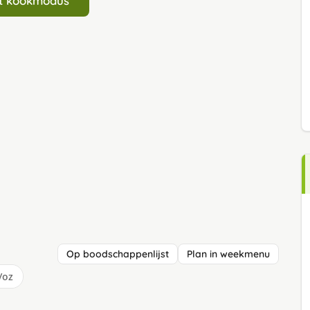
art kookmodus
Op boodschappenlijst
Plan in weekmenu
/oz