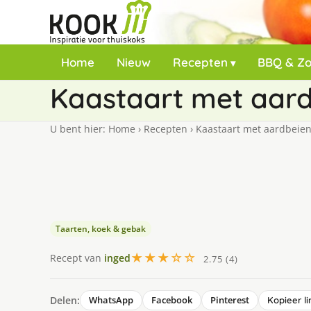
Home
Nieuw
Recepten
BBQ & Z
Kaastaart met aar
U bent hier:
Home
›
Recepten
›
Kaastaart met aardbeie
Taarten, koek & gebak
★★★☆☆
Recept van
inged
2.75 (4)
Delen:
WhatsApp
Facebook
Pinterest
Kopieer li