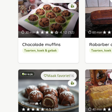
👍
★★★★☆
★★
⏱ 30 min
4.12 (52)
⏱ 60 min
Chocolade muffins
Rabarber 
Taarten, koek & gebak
Taarten, koek
AI-kok
Maak favoriet
16
👍
⏱ 60 min
👥 4
★★★★★
★★
4.5 (10)
⏱ 40 min