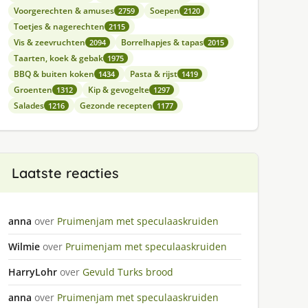
Voorgerechten & amuses
Soepen
2759
2120
Toetjes & nagerechten
2115
Vis & zeevruchten
Borrelhapjes & tapas
2094
2015
Taarten, koek & gebak
1975
BBQ & buiten koken
Pasta & rijst
1434
1419
Groenten
Kip & gevogelte
1312
1297
Salades
Gezonde recepten
1216
1177
Laatste reacties
anna
over
Pruimenjam met speculaaskruiden
Wilmie
over
Pruimenjam met speculaaskruiden
HarryLohr
over
Gevuld Turks brood
anna
over
Pruimenjam met speculaaskruiden