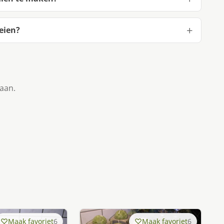
eien?
taan.
Maak favoriet
6
Maak favoriet
6