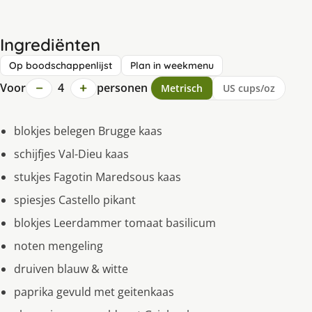
Ingrediënten
Op boodschappenlijst
Plan in weekmenu
−
+
Voor
4
personen
Metrisch
US cups/oz
blokjes belegen Brugge kaas
schijfjes Val-Dieu kaas
stukjes Fagotin Maredsous kaas
spiesjes Castello pikant
blokjes Leerdammer tomaat basilicum
noten mengeling
druiven blauw & witte
paprika gevuld met geitenkaas