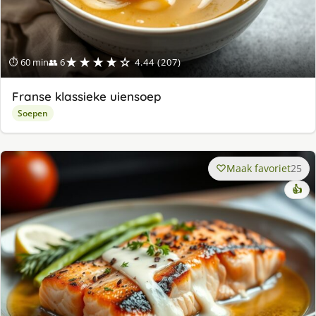
★★★★☆
⏱ 60 min
👥 6
4.44 (207)
Franse klassieke uiensoep
Soepen
Maak favoriet
25
👍