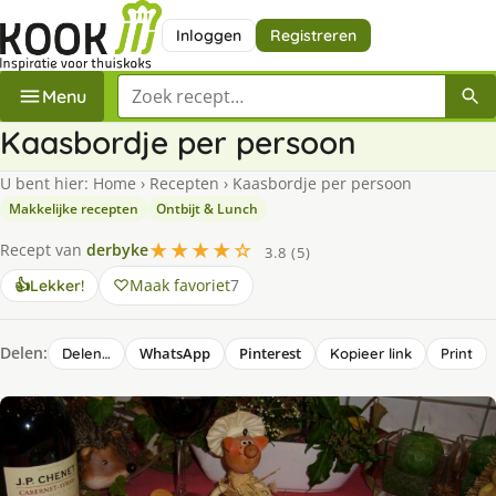
Inloggen
Registreren
Zoek een recept
Menu
Kaasbordje per persoon
U bent hier:
Home
›
Recepten
›
Kaasbordje per persoon
Makkelijke recepten
Ontbijt & Lunch
★★★★☆
Recept van
derbyke
3.8 (5)
Maak favoriet
7
👍
Lekker!
Delen:
WhatsApp
Pinterest
Delen…
Kopieer link
Print