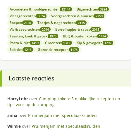
Avondeten & hoofdgerechten
Bijgerechten
12144
3824
Vleesgerechten
Voorgerechten & amuses
3024
2759
Soepen
Toetjes & nagerechten
2120
2115
Vis & zeevruchten
Borrelhapjes & tapas
2094
2015
Taarten, koek & gebak
BBQ & buiten koken
1975
1434
Pasta & rijst
Groenten
Kip & gevogelte
1419
1312
1297
Salades
Gezonde recepten
1216
1178
Laatste reacties
HarryLohr
over
Camping koken: 5 makkelijke recepten en
tips voor op de camping
anna
over
Pruimenjam met speculaaskruiden
Wilmie
over
Pruimenjam met speculaaskruiden