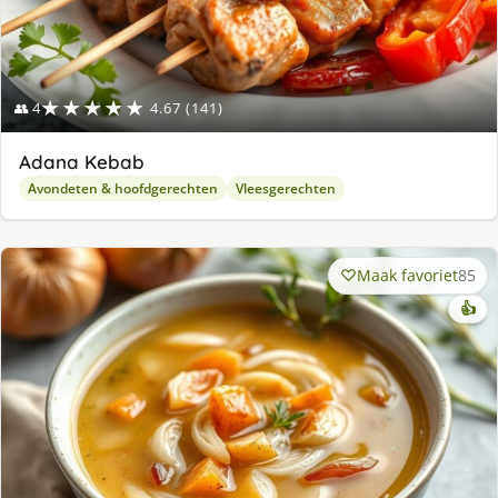
★★★★★
👥 4
4.67 (141)
Adana Kebab
Avondeten & hoofdgerechten
Vleesgerechten
Maak favoriet
85
👍