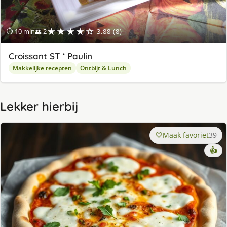
★★★★☆
⏱ 10 min
👥 2
3.88 (8)
Croissant ST ‘ Paulin
Makkelijke recepten
Ontbijt & Lunch
Lekker hierbij
Maak favoriet
39
👍