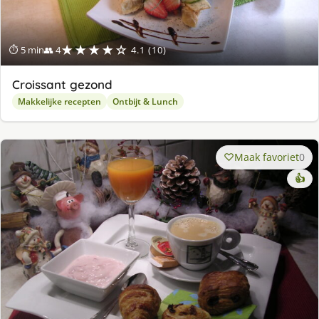
★★★★☆
⏱ 5 min
👥 4
4.1 (10)
Croissant gezond
Makkelijke recepten
Ontbijt & Lunch
Maak favoriet
0
👍