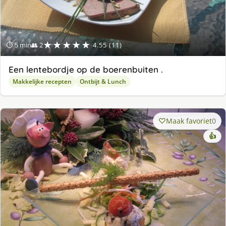
★★★★★
⏱ 5 min
👥 2
4.55 (11)
Een lentebordje op de boerenbuiten .
Makkelijke recepten
Ontbijt & Lunch
Maak favoriet
0
👍