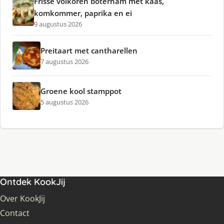
Frisse volkoren boterham met kaas,
komkommer, paprika en ei
9 augustus 2026
Preitaart met cantharellen
7 augustus 2026
Groene kool stamppot
5 augustus 2026
Ontdek KookJij
Over KookJij
Contact