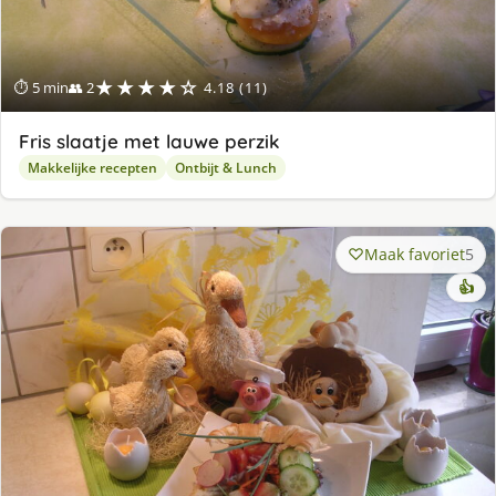
★★★★☆
⏱ 5 min
👥 2
4.18 (11)
Fris slaatje met lauwe perzik
Makkelijke recepten
Ontbijt & Lunch
Maak favoriet
5
👍