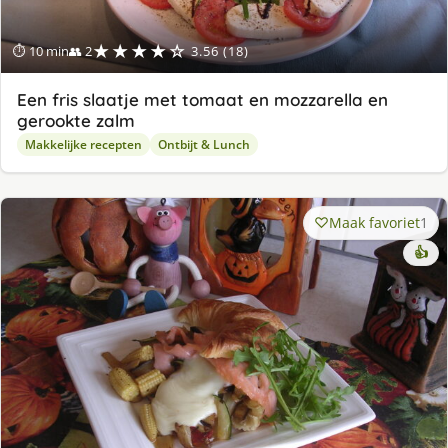
★★★★☆
⏱ 10 min
👥 2
3.56 (18)
Een fris slaatje met tomaat en mozzarella en
gerookte zalm
Makkelijke recepten
Ontbijt & Lunch
Maak favoriet
1
👍