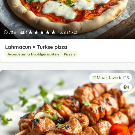
★★★★★
⏱ 70 min
👥 1
4.63 (172)
Lahmacun = Turkse pizza
Avondeten & hoofdgerechten
Pizza's
Maak favoriet
28
ke
👍
1
lek
ge