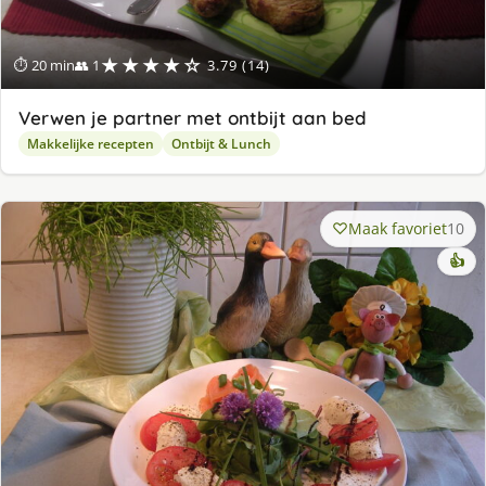
★★★★☆
⏱ 20 min
👥 1
3.79 (14)
Verwen je partner met ontbijt aan bed
Makkelijke recepten
Ontbijt & Lunch
Maak favoriet
10
👍