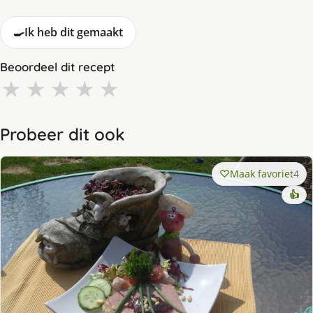
🍳
Ik heb dit gemaakt
Beoordeel dit recept
★
★
★
★
★
Probeer dit ook
Maak favoriet
4
👍