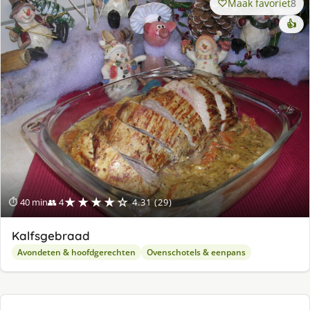
Maak favoriet
8
👍
★★★★☆
⏱ 40 min
👥 4
4.31 (29)
Kalfsgebraad
Avondeten & hoofdgerechten
Ovenschotels & eenpans