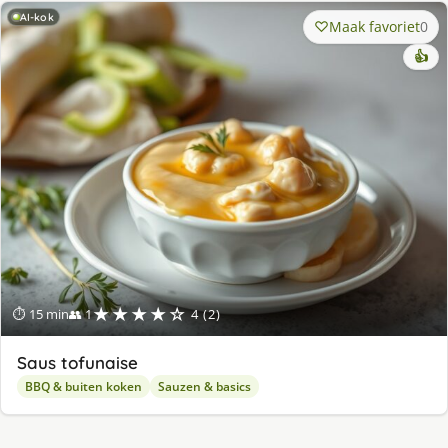
AI-kok
Maak favoriet
0
👍
★★★★☆
⏱ 15 min
👥 1
4 (2)
Saus tofunaise
BBQ & buiten koken
Sauzen & basics