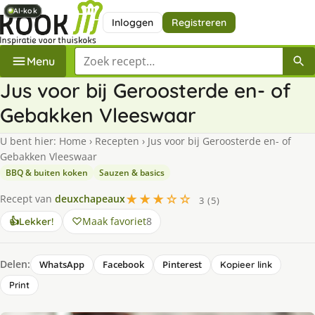
AI-kok
AI-kok
AI-kok
AI-kok
AI-kok
Inloggen
Registreren
Zoek een recept
Menu
Jus voor bij Geroosterde en- of
Gebakken Vleeswaar
U bent hier:
Home
›
Recepten
›
Jus voor bij Geroosterde en- of
Gebakken Vleeswaar
BBQ & buiten koken
Sauzen & basics
★★★☆☆
Recept van
deuxchapeaux
3 (5)
Maak favoriet
8
👍
Lekker!
Delen:
WhatsApp
Facebook
Pinterest
Kopieer link
Print