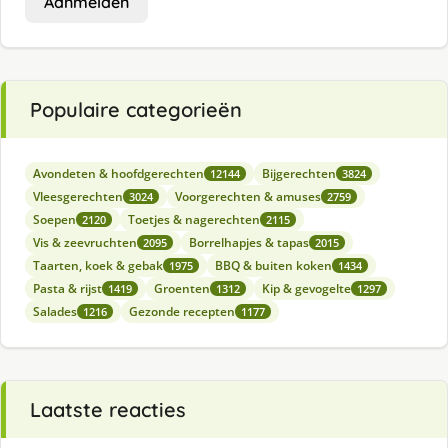
Aanmelden
Populaire categorieën
Avondeten & hoofdgerechten
Bijgerechten
12144
3824
Vleesgerechten
Voorgerechten & amuses
3024
2759
Soepen
Toetjes & nagerechten
2120
2115
Vis & zeevruchten
Borrelhapjes & tapas
2095
2015
Taarten, koek & gebak
BBQ & buiten koken
1975
1434
Pasta & rijst
Groenten
Kip & gevogelte
1419
1312
1297
Salades
Gezonde recepten
1216
1177
Laatste reacties