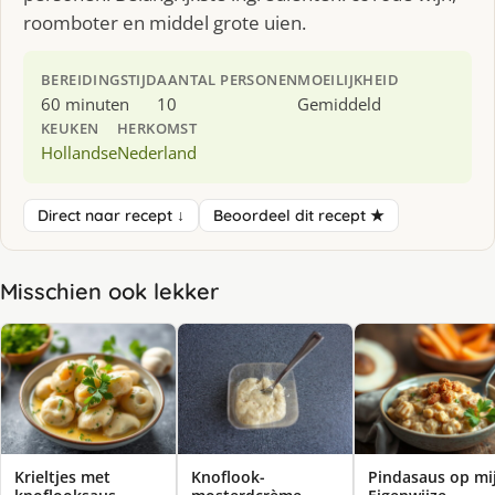
roomboter en middel grote uien.
BEREIDINGSTIJD
AANTAL PERSONEN
MOEILIJKHEID
60 minuten
10
Gemiddeld
KEUKEN
HERKOMST
Hollandse
Nederland
Direct naar recept ↓
Beoordeel dit recept ★
Misschien ook lekker
Krieltjes met
Knoflook-
Pindasaus op mi