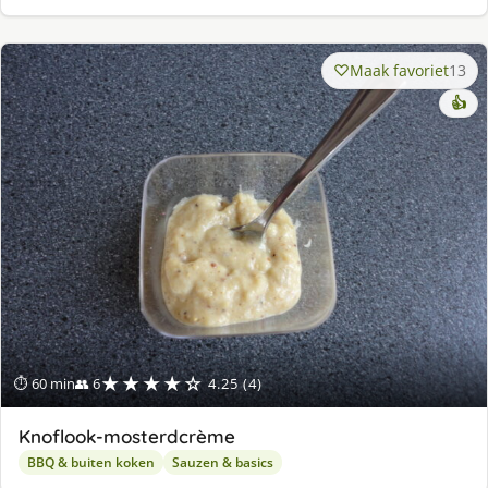
Maak favoriet
13
👍
★★★★☆
⏱ 60 min
👥 6
4.25 (4)
Knoflook-mosterdcrème
BBQ & buiten koken
Sauzen & basics