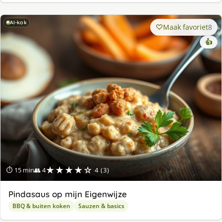
AI-kok
Maak favoriet
8
👍
★★★★☆
⏱ 15 min
👥 4
4 (3)
Pindasaus op mijn Eigenwijze
BBQ & buiten koken
Sauzen & basics