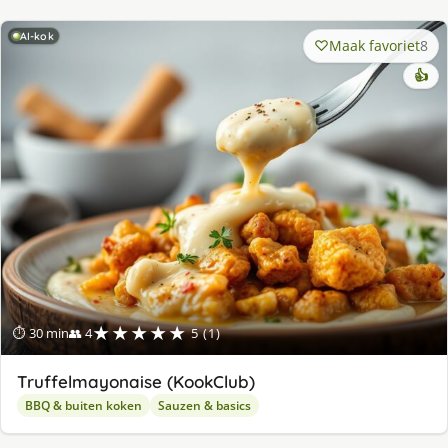
AI-kok
Maak favoriet
8
👍
★★★★★
⏱ 30 min
👥 4
5 (1)
Truffelmayonaise (KookClub)
BBQ & buiten koken
Sauzen & basics