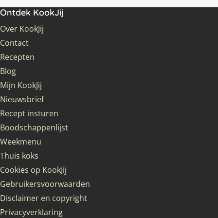
Ontdek KookJij
Over KookJij
Contact
Recepten
Blog
Mijn KookJij
Nieuwsbrief
Recept insturen
Boodschappenlijst
Weekmenu
Thuis koks
Cookies op KookJij
Gebruikersvoorwaarden
Disclaimer en copyright
Privacyverklaring