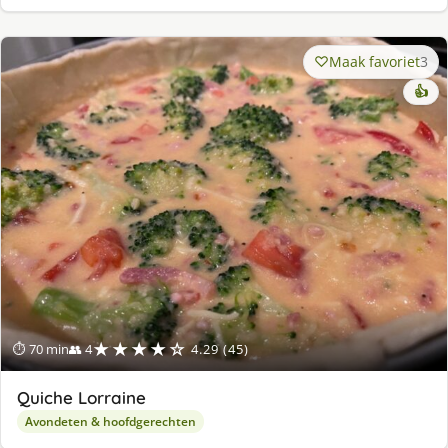
Maak favoriet
3
👍
★★★★☆
⏱ 70 min
👥 4
4.29 (45)
Quiche Lorraine
Avondeten & hoofdgerechten