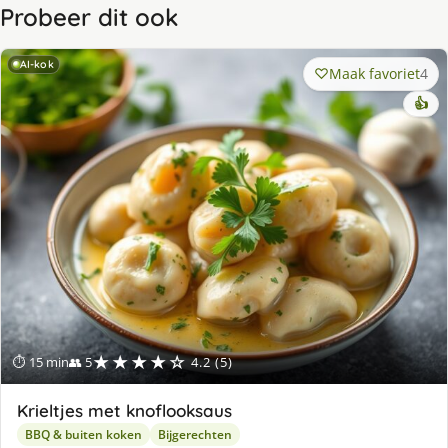
Probeer dit ook
AI-kok
Maak favoriet
4
👍
★★★★☆
⏱ 15 min
👥 5
4.2 (5)
Krieltjes met knoflooksaus
BBQ & buiten koken
Bijgerechten