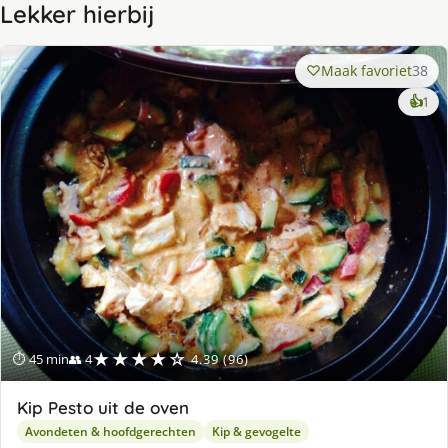
Lekker hierbij
Maak favoriet
38
ke
👍
1
lek
ge
★★★★☆
⏱ 45 min
👥 4
4.39 (96)
Kip Pesto uit de oven
Avondeten & hoofdgerechten
Kip & gevogelte