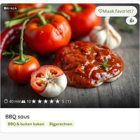
AI-kok
Maak favoriet
7
👍
★★★★★
⏱ 40 min
👥 10
5 (1)
BBQ saus
BBQ & buiten koken
Bijgerechten