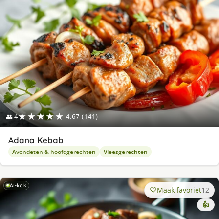
★★★★★
👥 4
4.67 (141)
Adana Kebab
Avondeten & hoofdgerechten
Vleesgerechten
AI-kok
Maak favoriet
12
👍