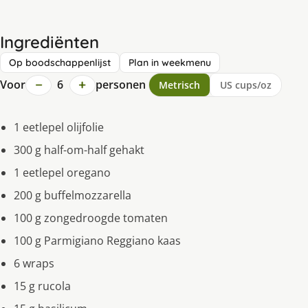
Ingrediënten
Op boodschappenlijst
Plan in weekmenu
−
+
Voor
6
personen
Metrisch
US cups/oz
1 eetlepel olijfolie
300 g half-om-half gehakt
1 eetlepel oregano
200 g buffelmozzarella
100 g zongedroogde tomaten
100 g Parmigiano Reggiano kaas
6 wraps
15 g rucola