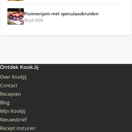
Pruimenjam met speculaaskruiden
28 juli 2026
Ontdek KookJij
Over KookJij
Contact
Recepten
Blog
Mijn KookJij
Nieuwsbrief
Recept insturen