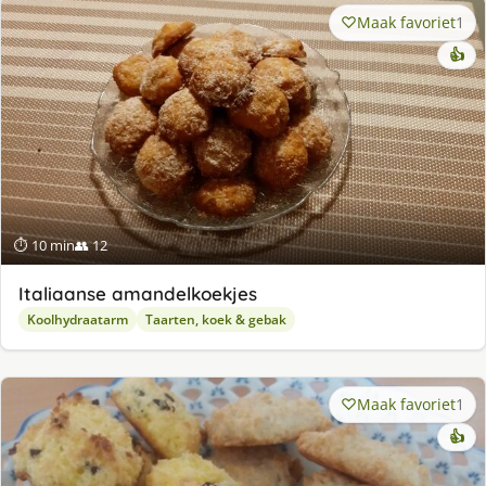
Maak favoriet
1
👍
⏱ 10 min
👥 12
Italiaanse amandelkoekjes
Koolhydraatarm
Taarten, koek & gebak
Maak favoriet
1
👍