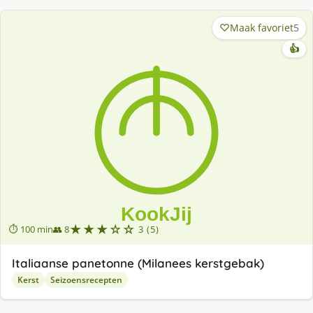
Maak favoriet
5
👍
★★★☆☆
⏱ 100 min
👥 8
3 (5)
Italiaanse panetonne (Milanees kerstgebak)
Kerst
Seizoensrecepten