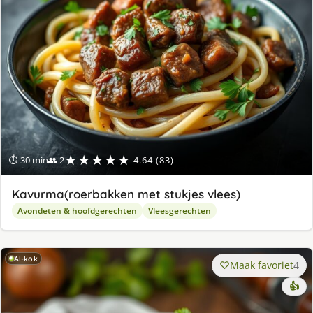
★★★★★
⏱ 30 min
👥 2
4.64 (83)
Kavurma(roerbakken met stukjes vlees)
Avondeten & hoofdgerechten
Vleesgerechten
AI-kok
Maak favoriet
4
👍