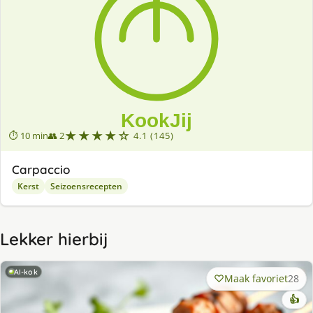
★★★★☆
⏱ 10 min
👥 2
4.1 (145)
Carpaccio
Kerst
Seizoensrecepten
Lekker hierbij
AI-kok
Maak favoriet
28
👍