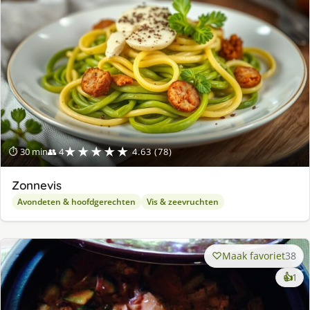
★★★★★
⏱ 30 min
👥 4
4.63 (78)
Zonnevis
Avondeten & hoofdgerechten
Vis & zeevruchten
Maak favoriet
38
ke
👍
1
lek
ge