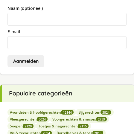
Naam (optioneel)
E-mail
Aanmelden
Populaire categorieën
Avondeten & hoofdgerechten
Bijgerechten
12144
3824
Vleesgerechten
Voorgerechten & amuses
3024
2759
Soepen
Toetjes & nagerechten
2120
2115
Vis & zeevruchten
Borrelhapjes & tapas
2094
2015