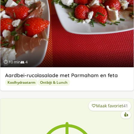
⏱ 10 min
👥 4
Aardbei-rucolasalade met Parmaham en feta
Koolhydraatarm
Ontbijt & Lunch
Maak favoriet
41
👍