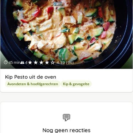
★★★★☆
⏱ 45 min
👥 4
4.39 (96)
Kip Pesto uit de oven
Avondeten & hoofdgerechten
Kip & gevogelte
💬
Nog geen reacties