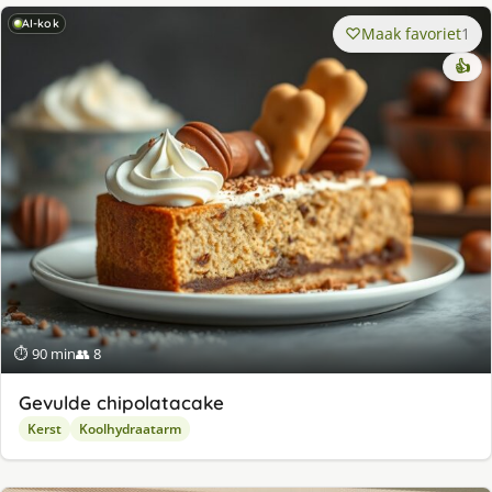
AI-kok
Maak favoriet
1
👍
⏱ 90 min
👥 8
Gevulde chipolatacake
Kerst
Koolhydraatarm