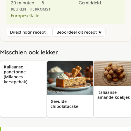
20 minuten
6
Gemiddeld
KEUKEN
HERKOMST
Europese
Italie
Direct naar recept ↓
Beoordeel dit recept ★
Misschien ook lekker
Italiaanse
panetonne
(Milanees
kerstgebak)
Italiaanse
amandelkoekjes
Gevulde
chipolatacake