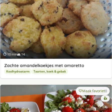
⏱ 10 min
👥 14
Zachte amandelkoekjes met amaretto
Koolhydraatarm
Taarten, koek & gebak
Maak favoriet
0
👍