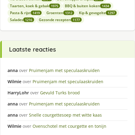
Taarten, koek & gebak
BBQ & buiten koken
1975
1434
Pasta & rijst
Groenten
Kip & gevogelte
1419
1312
1297
Salades
Gezonde recepten
1216
1177
Laatste reacties
anna
over
Pruimenjam met speculaaskruiden
Wilmie
over
Pruimenjam met speculaaskruiden
HarryLohr
over
Gevuld Turks brood
anna
over
Pruimenjam met speculaaskruiden
anna
over
Snelle courgettesoep met witte kaas
Wilmie
over
Ovenschotel met courgette en tonijn