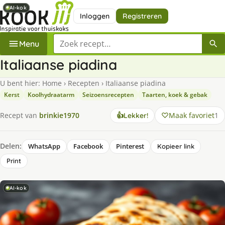
AI-kok
AI-kok
AI-kok
Inloggen
Registreren
Zoek een recept
Menu
Italiaanse piadina
U bent hier:
Home
›
Recepten
›
Italiaanse piadina
Kerst
Koolhydraatarm
Seizoensrecepten
Taarten, koek & gebak
Maak favoriet
1
Recept van
brinkie1970
👍
Lekker!
Delen:
WhatsApp
Facebook
Pinterest
Kopieer link
Print
AI-kok