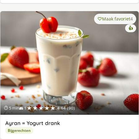
Maak favoriet
4
👍
★★★★★
⏱ 5 min
👥 1
4.64 (90)
Ayran = Yogurt drank
Bijgerechten