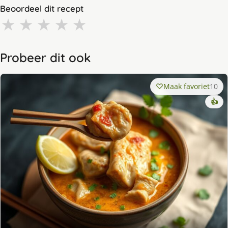
Beoordeel dit recept
★
★
★
★
★
Probeer dit ook
Maak favoriet
10
👍