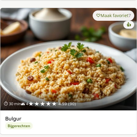
Maak favoriet
7
👍
★★★★★
⏱ 30 min
👥 4
4.59 (90)
Bulgur
Bijgerechten