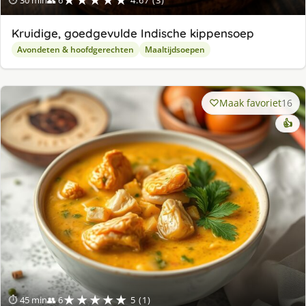
★★★★★
⏱ 30 min
👥 6
4.67 (3)
Kruidige, goedgevulde Indische kippensoep
Avondeten & hoofdgerechten
Maaltijdsoepen
Maak favoriet
16
👍
★★★★★
⏱ 45 min
👥 6
5 (1)