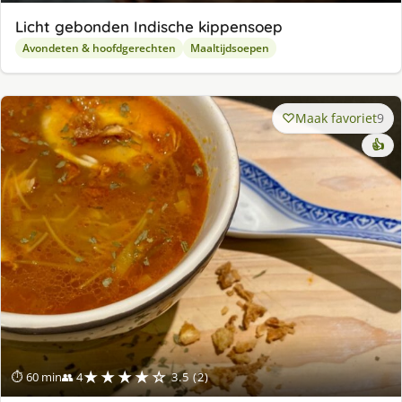
Licht gebonden Indische kippensoep
Avondeten & hoofdgerechten
Maaltijdsoepen
Maak favoriet
9
👍
★★★★☆
⏱ 60 min
👥 4
3.5 (2)