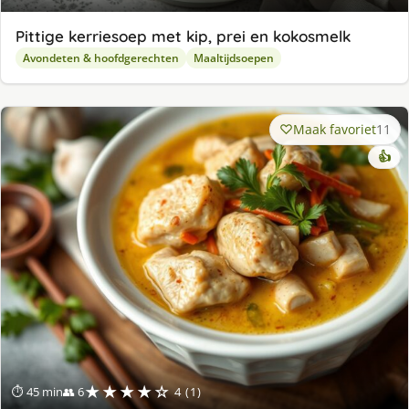
Pittige kerriesoep met kip, prei en kokosmelk
Avondeten & hoofdgerechten
Maaltijdsoepen
Maak favoriet
11
👍
★★★★☆
⏱ 45 min
👥 6
4 (1)