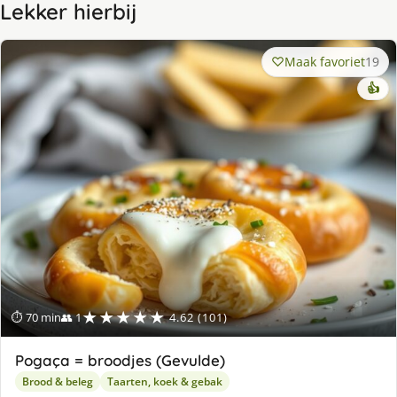
Lekker hierbij
Maak favoriet
19
👍
★★★★★
⏱ 70 min
👥 1
4.62 (101)
Pogaça = broodjes (Gevulde)
Brood & beleg
Taarten, koek & gebak