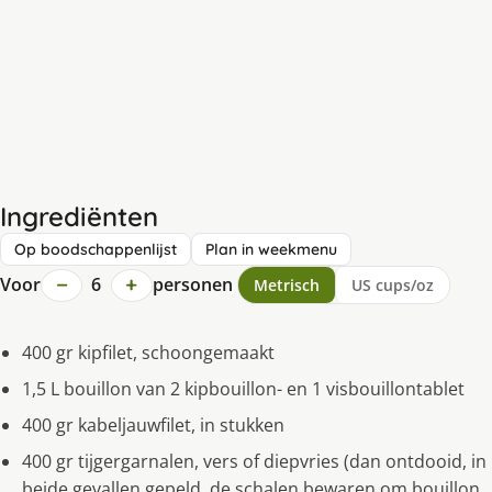
Ingrediënten
Op boodschappenlijst
Plan in weekmenu
−
+
Voor
6
personen
Metrisch
US cups/oz
400 gr kipfilet, schoongemaakt
1,5 L bouillon van 2 kipbouillon- en 1 visbouillontablet
400 gr kabeljauwfilet, in stukken
400 gr tijgergarnalen, vers of diepvries (dan ontdooid, in
beide gevallen gepeld, de schalen bewaren om bouillon