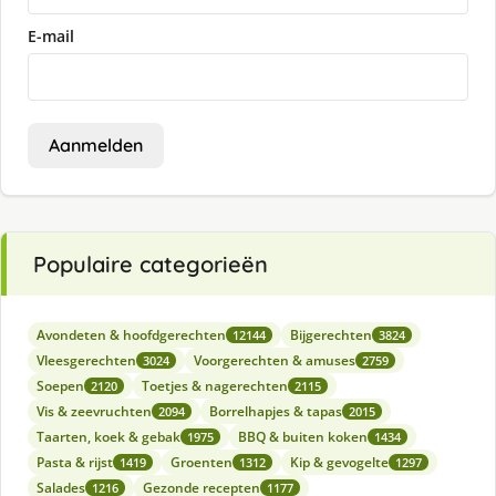
E-mail
Aanmelden
Populaire categorieën
Avondeten & hoofdgerechten
Bijgerechten
12144
3824
Vleesgerechten
Voorgerechten & amuses
3024
2759
Soepen
Toetjes & nagerechten
2120
2115
Vis & zeevruchten
Borrelhapjes & tapas
2094
2015
Taarten, koek & gebak
BBQ & buiten koken
1975
1434
Pasta & rijst
Groenten
Kip & gevogelte
1419
1312
1297
Salades
Gezonde recepten
1216
1177