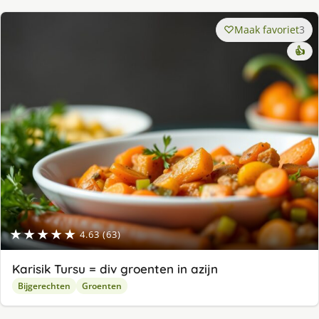
Maak favoriet
3
👍
★★★★★
4.63 (63)
Karisik Tursu = div groenten in azijn
Bijgerechten
Groenten