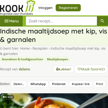
Inloggen
Registreren
Zoek een recept
Menu
Indische maaltijdsoep met kip, vis
& garnalen
U bent hier:
Home
›
Recepten
›
Indische maaltijdsoep met kip, vis
& garnalen
Avondeten & hoofdgerechten
Maaltijdsoepen
Maak favoriet
3
Recept van
delano
👍
Lekker!
Delen:
WhatsApp
Pinterest
Delen…
Kopieer link
Print
AI-kok