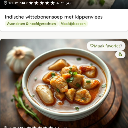
★★★★★
⏱ 180 min
👥 6
4.75 (4)
Indische wittebonensoep met kippenvlees
Avondeten & hoofdgerechten
Maaltijdsoepen
Maak favoriet
7
👍