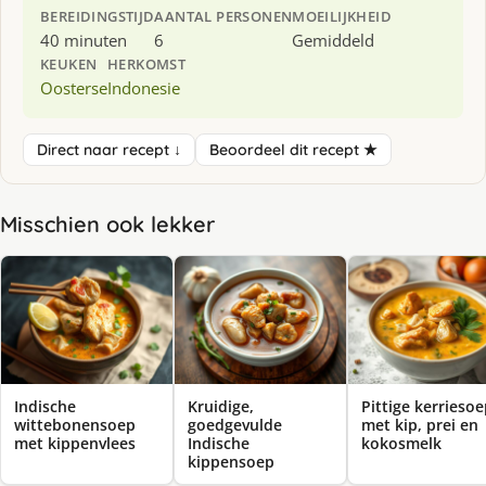
BEREIDINGSTIJD
AANTAL PERSONEN
MOEILIJKHEID
40 minuten
6
Gemiddeld
KEUKEN
HERKOMST
Oosterse
Indonesie
Direct naar recept ↓
Beoordeel dit recept ★
Misschien ook lekker
Indische
Kruidige,
Pittige kerrieso
wittebonensoep
goedgevulde
met kip, prei en
met kippenvlees
Indische
kokosmelk
kippensoep