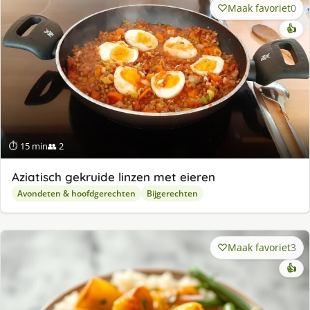
Maak favoriet
0
👍
⏱ 15 min
👥 2
Aziatisch gekruide linzen met eieren
Avondeten & hoofdgerechten
Bijgerechten
Maak favoriet
3
👍