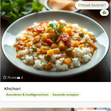
Maak favoriet
1
👍
⏱ 75 min
👥 4
Khichari
Avondeten & hoofdgerechten
Gezonde recepten