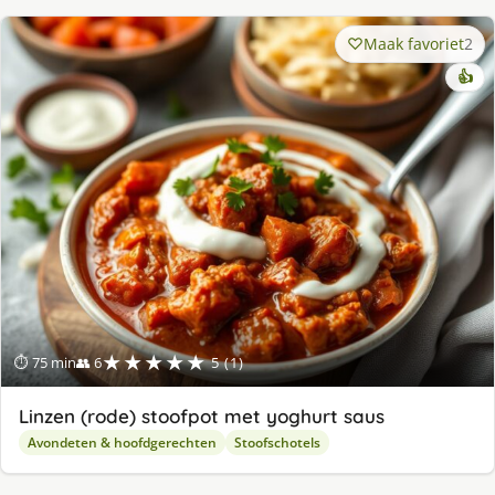
Maak favoriet
2
👍
★★★★★
⏱ 75 min
👥 6
5 (1)
Linzen (rode) stoofpot met yoghurt saus
Avondeten & hoofdgerechten
Stoofschotels