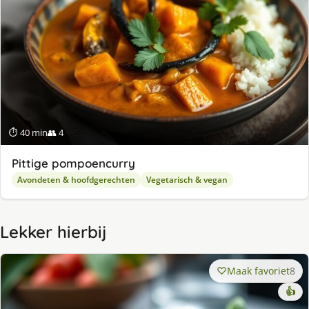
⏱ 40 min
👥 4
Pittige pompoencurry
Avondeten & hoofdgerechten
Vegetarisch & vegan
Lekker hierbij
Maak favoriet
8
👍