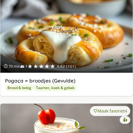
★★★★★
⏱ 70 min
👥 1
4.62 (101)
Pogaça = broodjes (Gevulde)
Brood & beleg
Taarten, koek & gebak
Maak favoriet
4
👍