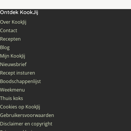
Ontdek KookJij
Over KookJij
Contact
Recepten
Blog
Mijn KookJij
Nieuwsbrief
Recept insturen
Boodschappenlijst
Weekmenu
Thuis koks
Cookies op KookJij
Gebruikersvoorwaarden
Disclaimer en copyright