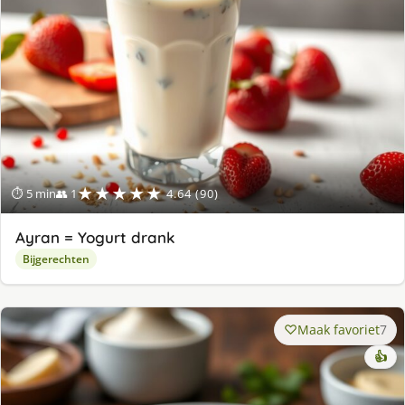
★★★★★
⏱ 5 min
👥 1
4.64 (90)
Ayran = Yogurt drank
Bijgerechten
Maak favoriet
7
👍