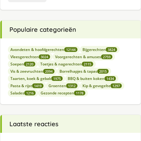
Populaire categorieën
Avondeten & hoofdgerechten
Bijgerechten
12144
3824
Vleesgerechten
Voorgerechten & amuses
3024
2759
Soepen
Toetjes & nagerechten
2120
2115
Vis & zeevruchten
Borrelhapjes & tapas
2094
2015
Taarten, koek & gebak
BBQ & buiten koken
1975
1434
Pasta & rijst
Groenten
Kip & gevogelte
1419
1312
1297
Salades
Gezonde recepten
1216
1178
Laatste reacties