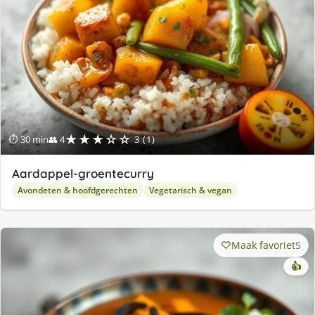
★★★☆☆
⏱ 30 min
👥 4
3 (1)
Aardappel-groentecurry
Avondeten & hoofdgerechten
Vegetarisch & vegan
Maak favoriet
5
👍