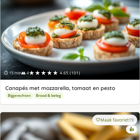
★★★★★
⏱ 15 min
👥 4
4.65 (101)
Canapés met mozzarella, tomaat en pesto
Bijgerechten
Brood & beleg
Maak favoriet
19
👍