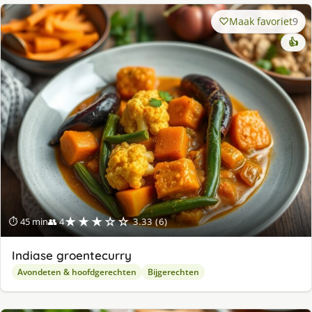
Maak favoriet
9
👍
★★★☆☆
⏱ 45 min
👥 4
3.33 (6)
Indiase groentecurry
Avondeten & hoofdgerechten
Bijgerechten