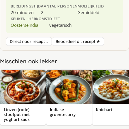
BEREIDINGSTIJD
AANTAL PERSONEN
MOEILIJKHEID
20 minuten
2
Gemiddeld
KEUKEN
HERKOMST
DIEET
Oosterse
India
vegetarisch
Direct naar recept ↓
Beoordeel dit recept ★
Misschien ook lekker
Linzen (rode)
Indiase
Khichari
stoofpot met
groentecurry
yoghurt saus