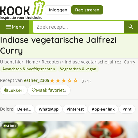
Inloggen
Registreren
Zoek een recept
Menu
Indiase vegetarische Jalfrezi
Curry
U bent hier:
Home
›
Recepten
›
Indiase vegetarische Jalfrezi Curry
Avondeten & hoofdgerechten
Vegetarisch & vegan
★★★☆☆
Recept van
esther_2305
3 (1)
Maak favoriet
3
👍
Lekker!
Delen:
WhatsApp
Pinterest
Delen…
Kopieer link
Print
AI-kok