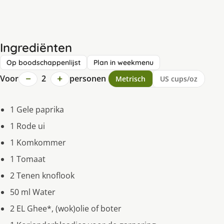
Ingrediënten
Op boodschappenlijst
Plan in weekmenu
−
+
Voor
2
personen
Metrisch
US cups/oz
1 Gele paprika
1 Rode ui
1 Komkommer
1 Tomaat
2 Tenen knoflook
50 ml Water
2 EL Ghee*, (wok)olie of boter