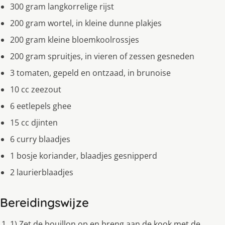
300 gram langkorrelige rijst
200 gram wortel, in kleine dunne plakjes
200 gram kleine bloemkoolrossjes
200 gram spruitjes, in vieren of zessen gesneden
3 tomaten, gepeld en ontzaad, in brunoise
10 cc zeezout
6 eetlepels ghee
15 cc djinten
6 curry blaadjes
1 bosje koriander, blaadjes gesnipperd
2 laurierblaadjes
Bereidingswijze
1).Zet de bouillon op en breng aan de kook met de