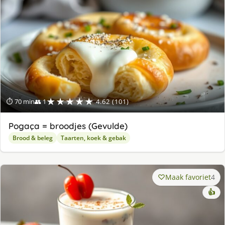
★★★★★
⏱ 70 min
👥 1
4.62 (101)
Pogaça = broodjes (Gevulde)
Brood & beleg
Taarten, koek & gebak
Maak favoriet
4
👍