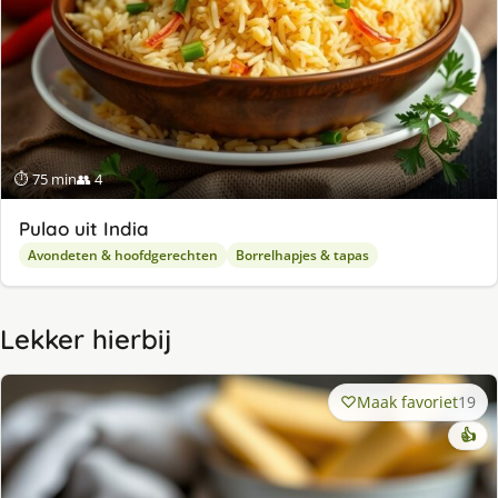
⏱ 75 min
👥 4
Pulao uit India
Avondeten & hoofdgerechten
Borrelhapjes & tapas
Lekker hierbij
Maak favoriet
19
👍