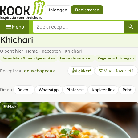
Inloggen
Registreren
Zoek een recept
Menu
Khichari
U bent hier:
Home
›
Recepten
›
Khichari
Avondeten & hoofdgerechten
Gezonde recepten
Vegetarisch & vegan
Maak favoriet
1
Recept van
deuxchapeaux
👍
Lekker!
Delen:
WhatsApp
Pinterest
Delen…
Kopieer link
Print
AI-kok