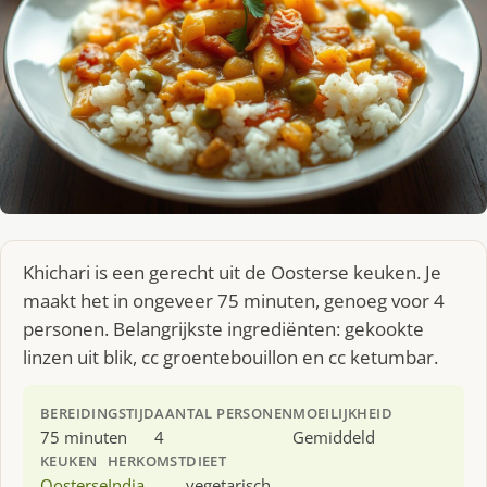
Khichari is een gerecht uit de Oosterse keuken. Je
maakt het in ongeveer 75 minuten, genoeg voor 4
personen. Belangrijkste ingrediënten: gekookte
linzen uit blik, cc groentebouillon en cc ketumbar.
BEREIDINGSTIJD
AANTAL PERSONEN
MOEILIJKHEID
75 minuten
4
Gemiddeld
KEUKEN
HERKOMST
DIEET
Oosterse
India
vegetarisch