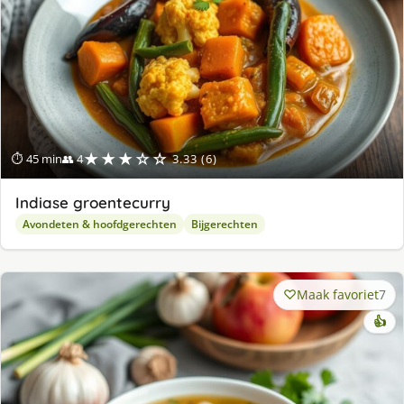
★★★☆☆
⏱ 45 min
👥 4
3.33 (6)
Indiase groentecurry
Avondeten & hoofdgerechten
Bijgerechten
Maak favoriet
7
👍