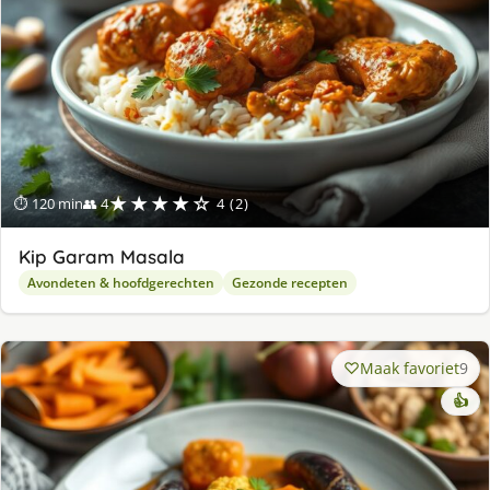
★★★★☆
⏱ 120 min
👥 4
4 (2)
Kip Garam Masala
Avondeten & hoofdgerechten
Gezonde recepten
Maak favoriet
9
👍