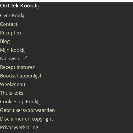
Ontdek KookJij
Over KookJij
Contact
Recepten
Blog
Mijn KookJij
Nieuwsbrief
Recept insturen
Boodschappenlijst
Weekmenu
Thuis koks
Cookies op KookJij
Gebruikersvoorwaarden
Disclaimer en copyright
Privacyverklaring