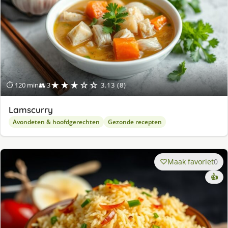
★★★☆☆
⏱ 120 min
👥 3
3.13 (8)
Lamscurry
Avondeten & hoofdgerechten
Gezonde recepten
Maak favoriet
0
👍