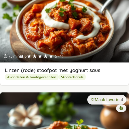
★★★★★
⏱ 75 min
👥 6
5 (1)
Linzen (rode) stoofpot met yoghurt saus
Avondeten & hoofdgerechten
Stoofschotels
Maak favoriet
4
👍