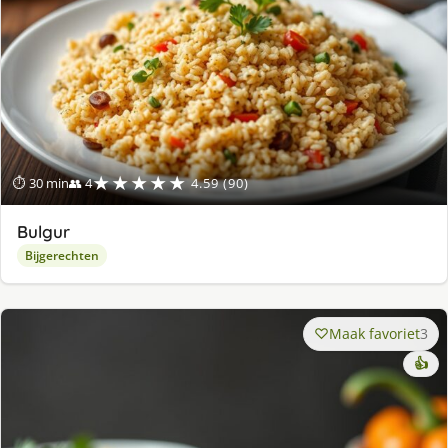
★★★★★
⏱ 30 min
👥 4
4.59 (90)
Bulgur
Bijgerechten
Maak favoriet
3
👍