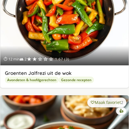
★★☆☆☆
⏱ 12 min
👥 2
1.67 (3)
Groenten Jalfrezi uit de wok
Avondeten & hoofdgerechten
Gezonde recepten
Maak favoriet
2
👍