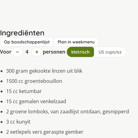
Ingrediënten
Op boodschappenlijst
Plan in weekmenu
−
+
Voor
4
personen
Metrisch
US cups/oz
300 gram gekookte linzen uit blik
1500 cc groentebouillon
15 cc ketumbar
15 cc gemalen venkelzaad
2 groene lomboks, van zaadlijst ontdaan, gesnipperd
3 cc kunyit
2 eetlepels vers geraspte gember