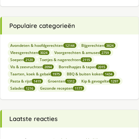
Populaire categorieën
Avondeten & hoofdgerechten
Bijgerechten
12144
3824
Vleesgerechten
Voorgerechten & amuses
3024
2759
Soepen
Toetjes & nagerechten
2120
2115
Vis & zeevruchten
Borrelhapjes & tapas
2094
2015
Taarten, koek & gebak
BBQ & buiten koken
1975
1434
Pasta & rijst
Groenten
Kip & gevogelte
1419
1312
1297
Salades
Gezonde recepten
1216
1177
Laatste reacties