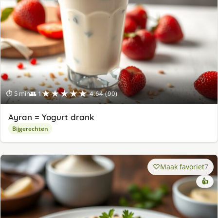
★★★★★
⏱ 5 min
👥 1
4.64 (90)
Ayran = Yogurt drank
Bijgerechten
Maak favoriet
7
👍