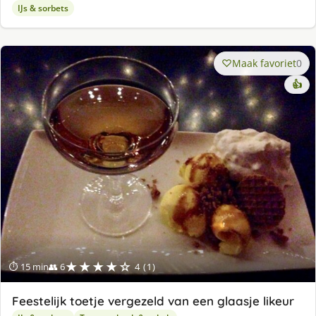
IJs & sorbets
Maak favoriet
0
👍
★★★★☆
⏱ 15 min
👥 6
4 (1)
Feestelijk toetje vergezeld van een glaasje likeur