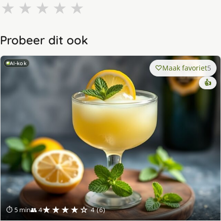
★
★
★
★
★
Probeer dit ook
AI-kok
Maak favoriet
5
👍
★★★★☆
⏱ 5 min
👥 4
4 (6)