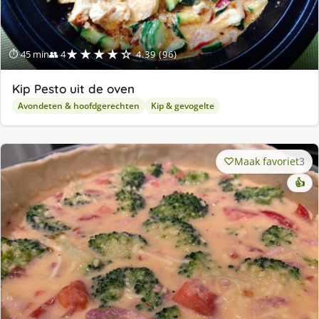
★★★★☆
⏱ 45 min
👥 4
4.39 (96)
Kip Pesto uit de oven
Avondeten & hoofdgerechten
Kip & gevogelte
Maak favoriet
3
👍