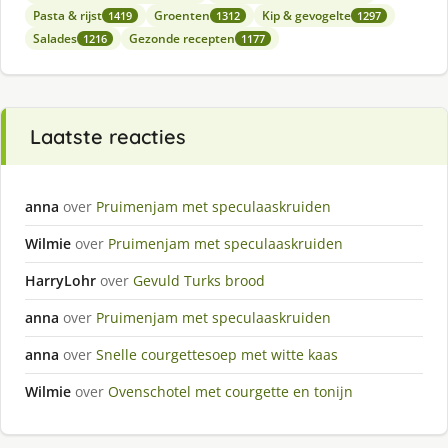
Pasta & rijst
Groenten
Kip & gevogelte
1419
1312
1297
Salades
Gezonde recepten
1216
1177
Laatste reacties
anna
over
Pruimenjam met speculaaskruiden
Wilmie
over
Pruimenjam met speculaaskruiden
HarryLohr
over
Gevuld Turks brood
anna
over
Pruimenjam met speculaaskruiden
anna
over
Snelle courgettesoep met witte kaas
Wilmie
over
Ovenschotel met courgette en tonijn