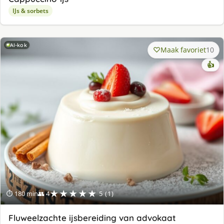
IJs & sorbets
AI-kok
Maak favoriet
10
👍
★★★★★
⏱ 180 min
👥 4
5 (1)
Fluweelzachte ijsbereiding van advokaat