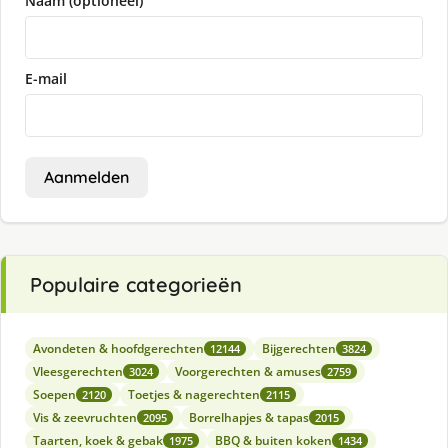
Naam (optioneel)
E-mail
Aanmelden
Populaire categorieën
Avondeten & hoofdgerechten
Bijgerechten
12144
3824
Vleesgerechten
Voorgerechten & amuses
3024
2759
Soepen
Toetjes & nagerechten
2120
2115
Vis & zeevruchten
Borrelhapjes & tapas
2095
2015
Taarten, koek & gebak
BBQ & buiten koken
1975
1434