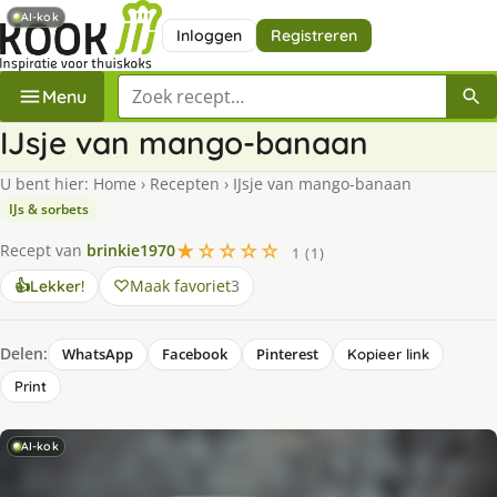
AI-kok
Inloggen
Registreren
Zoek een recept
Menu
IJsje van mango-banaan
U bent hier:
Home
›
Recepten
›
IJsje van mango-banaan
IJs & sorbets
★☆☆☆☆
Recept van
brinkie1970
1 (1)
Maak favoriet
3
👍
Lekker!
Delen:
WhatsApp
Facebook
Pinterest
Kopieer link
Print
AI-kok