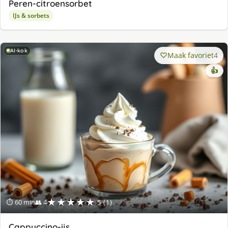
Peren-citroensorbet
IJs & sorbets
AI-kok
Maak favoriet
4
👍
★★★★★
⏱ 60 min
👥 4
5 (1)
Cappuccino-ijs