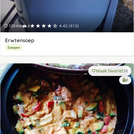
★★★★☆
⏱ 120 min
👥 4
4.42 (612)
Erwtensoep
Soepen
Maak favoriet
38
ke
👍
1
lek
ge