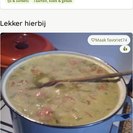
IJs & sorbets
Taarten, koek & gebak
Lekker hierbij
Maak favoriet
74
👍