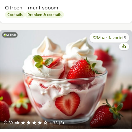
Citroen – munt spoom
Cocktails
Dranken & cocktails
AI-kok
Maak favoriet
5
👍
★★★★☆
⏱ 30 min
4.33 (3)