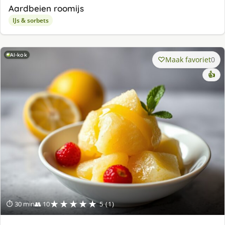
Aardbeien roomijs
IJs & sorbets
AI-kok
Maak favoriet
0
👍
★★★★★
⏱ 30 min
👥 10
5 (1)