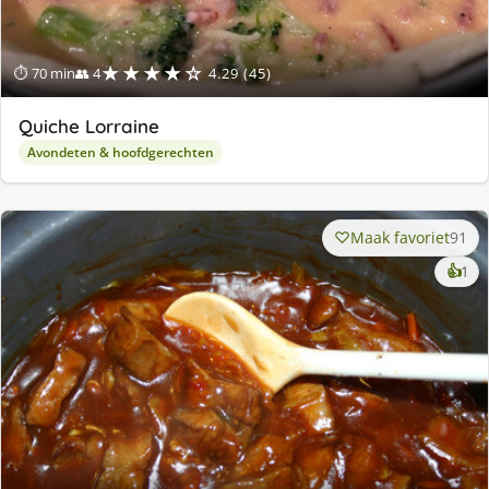
★★★★☆
⏱ 70 min
👥 4
4.29 (45)
Quiche Lorraine
Avondeten & hoofdgerechten
Maak favoriet
91
ke
👍
1
lek
ge