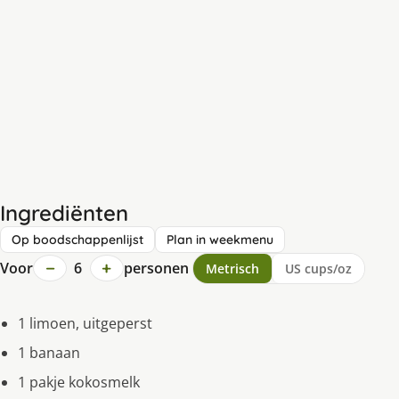
Ingrediënten
Op boodschappenlijst
Plan in weekmenu
−
+
Voor
6
personen
Metrisch
US cups/oz
1 limoen, uitgeperst
1 banaan
1 pakje kokosmelk