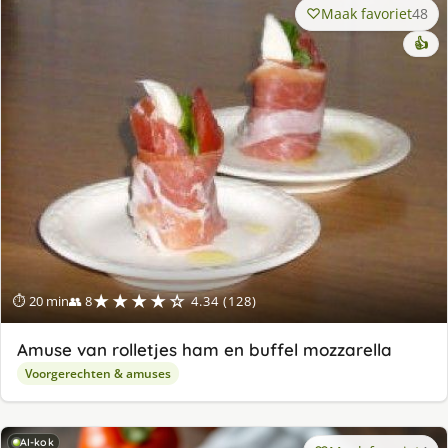
Maak favoriet
48
👍
★★★★☆
⏱ 20 min
👥 8
4.34 (128)
Amuse van rolletjes ham en buffel mozzarella
Voorgerechten & amuses
AI-kok