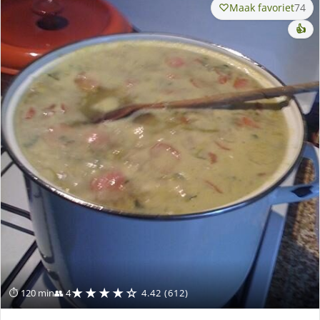
Maak favoriet
74
👍
★★★★☆
⏱ 120 min
👥 4
4.42 (612)