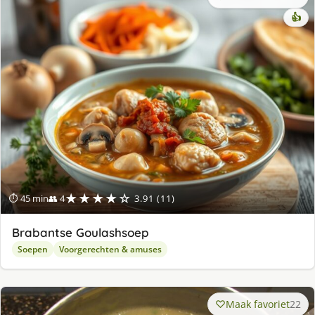
👍
★★★★☆
⏱ 45 min
👥 4
3.91 (11)
Brabantse Goulashsoep
Soepen
Voorgerechten & amuses
Maak favoriet
22