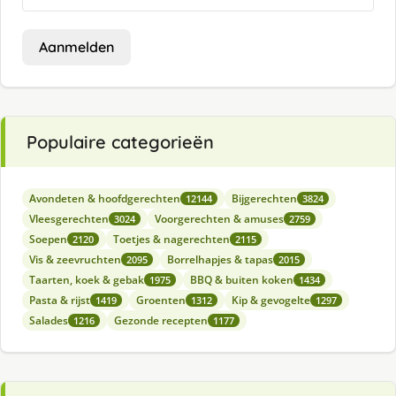
Aanmelden
Populaire categorieën
Avondeten & hoofdgerechten
Bijgerechten
12144
3824
Vleesgerechten
Voorgerechten & amuses
3024
2759
Soepen
Toetjes & nagerechten
2120
2115
Vis & zeevruchten
Borrelhapjes & tapas
2095
2015
Taarten, koek & gebak
BBQ & buiten koken
1975
1434
Pasta & rijst
Groenten
Kip & gevogelte
1419
1312
1297
Salades
Gezonde recepten
1216
1177