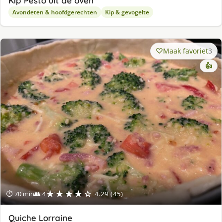
Kip Pesto uit de oven
Avondeten & hoofdgerechten
Kip & gevogelte
Maak favoriet
3
👍
★★★★☆
⏱ 70 min
👥 4
4.29 (45)
Quiche Lorraine