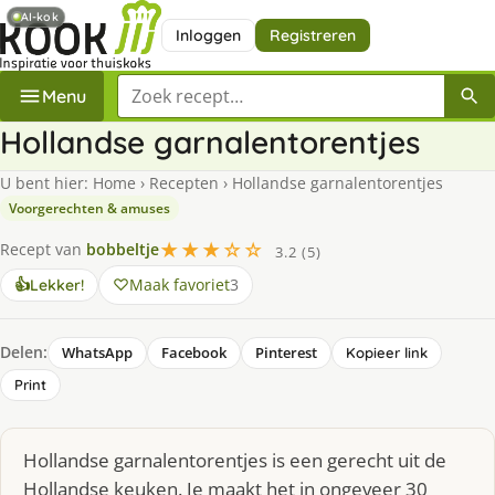
AI-kok
Inloggen
Registreren
Zoek een recept
Menu
Hollandse garnalentorentjes
U bent hier:
Home
›
Recepten
›
Hollandse garnalentorentjes
Voorgerechten & amuses
★★★☆☆
Recept van
bobbeltje
3.2 (5)
Maak favoriet
3
👍
Lekker!
Delen:
WhatsApp
Facebook
Pinterest
Kopieer link
Print
Hollandse garnalentorentjes is een gerecht uit de
Hollandse keuken. Je maakt het in ongeveer 30