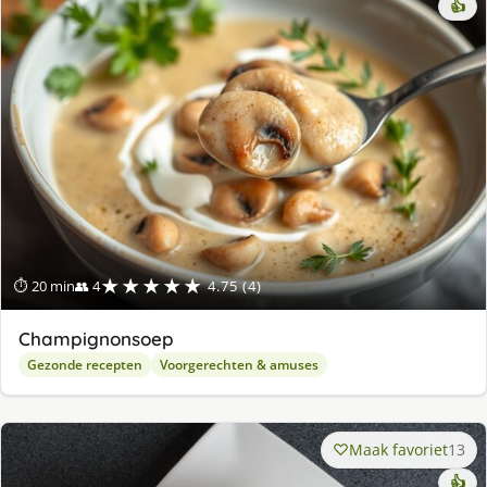
👍
★★★★★
⏱ 20 min
👥 4
4.75 (4)
Champignonsoep
Gezonde recepten
Voorgerechten & amuses
Maak favoriet
13
👍