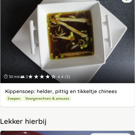
★★★★☆
⏱ 50 min
👥 3
4.4 (5)
Kippensoep: helder, pittig en tikkeltje chinees
Soepen
Voorgerechten & amuses
Lekker hierbij