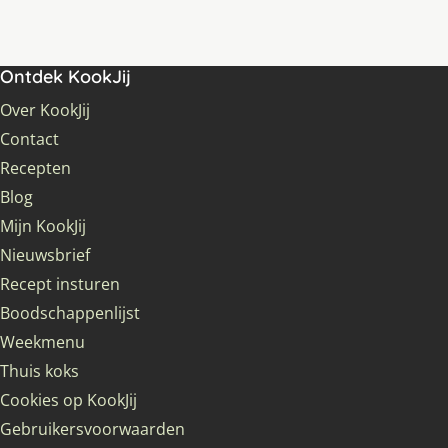
Ontdek KookJij
Over KookJij
Contact
Recepten
Blog
Mijn KookJij
Nieuwsbrief
Recept insturen
Boodschappenlijst
Weekmenu
Thuis koks
Cookies op KookJij
Gebruikersvoorwaarden