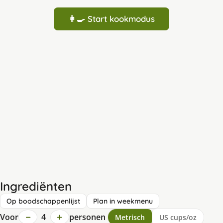
👩‍🍳 Start kookmodus
Ingrediënten
Op boodschappenlijst
Plan in weekmenu
−
+
Voor
4
personen
Metrisch
US cups/oz