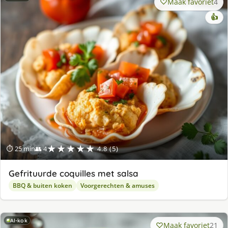
Maak favoriet
4
👍
★★★★★
⏱ 25 min
👥 4
4.8 (5)
Gefrituurde coquilles met salsa
BBQ & buiten koken
Voorgerechten & amuses
AI-kok
Maak favoriet
21