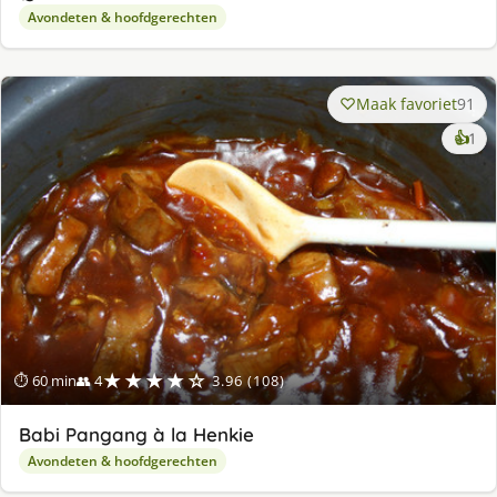
Avondeten & hoofdgerechten
Maak favoriet
91
ke
👍
1
lek
ge
★★★★☆
⏱ 60 min
👥 4
3.96 (108)
Babi Pangang à la Henkie
Avondeten & hoofdgerechten