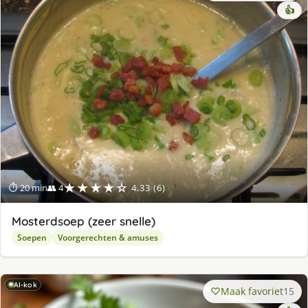
👍
★★★★☆
⏱ 20 min
👥 4
4.33 (6)
Mosterdsoep (zeer snelle)
Soepen
Voorgerechten & amuses
AI-kok
Maak favoriet
15