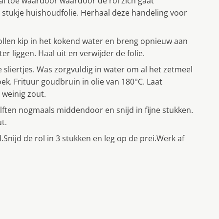
aai toe waardoor waardoor de rol zich gaat
 stukje huishoudfolie. Herhaal deze handeling voor
ollen kip in het kokend water en breng opnieuw aan
er liggen. Haal uit en verwijder de folie.
e sliertjes. Was zorgvuldig in water om al het zetmeel
. Frituur goudbruin in olie van 180°C. Laat
 weinig zout.
elften nogmaals middendoor en snijd in fijne stukken.
t.
Snijd de rol in 3 stukken en leg op de prei.Werk af