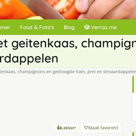
omer
Food & Foto’s
Blog
🎲 Verras me
et geitenkaas, champig
ardappelen
tenkaas, champignons en gedroogde ham, prei en stroaardappele
Maak favoriet
3
👍
Lekker!