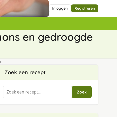
Inloggen
Registreren
nons en gedroogde
n
Zoek een recept
Zoeken
Zoek
naar: