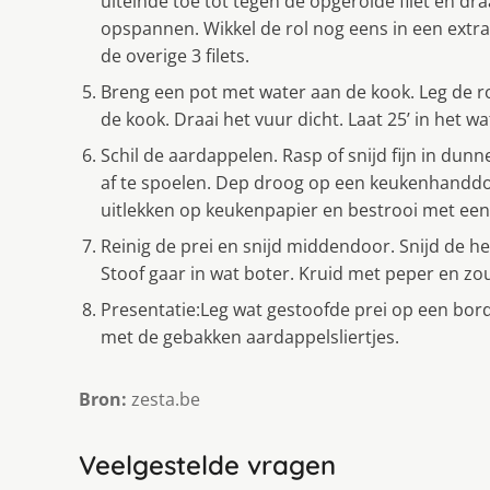
uiteinde toe tot tegen de opgerolde filet en dr
opspannen. Wikkel de rol nog eens in een extra
de overige 3 filets.
Breng een pot met water aan de kook. Leg de r
de kook. Draai het vuur dicht. Laat 25’ in het wat
Schil de aardappelen. Rasp of snijd fijn in dunn
af te spoelen. Dep droog op een keukenhanddoek
uitlekken op keukenpapier en bestrooi met een
Reinig de prei en snijd middendoor. Snijd de h
Stoof gaar in wat boter. Kruid met peper en zou
Presentatie:Leg wat gestoofde prei op een bord.
met de gebakken aardappelsliertjes.
Bron:
zesta.be
Veelgestelde vragen