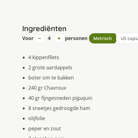
Ingrediënten
−
+
Voor
4
personen
Metrisch
US cups
4 kippenfilets
2 grote aardappels
boter om te bakken
240 gr Chavroux
40 gr fijngesneden pijpajuin
8 sneetjes gedroogde ham
olijfolie
peper en zout