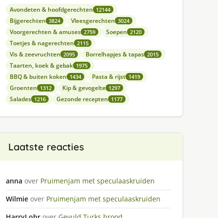
Avondeten & hoofdgerechten
12144
Bijgerechten
Vleesgerechten
3824
3024
Voorgerechten & amuses
Soepen
2759
2120
Toetjes & nagerechten
2115
Vis & zeevruchten
Borrelhapjes & tapas
2095
2015
Taarten, koek & gebak
1975
BBQ & buiten koken
Pasta & rijst
1434
1419
Groenten
Kip & gevogelte
1312
1297
Salades
Gezonde recepten
1216
1177
Laatste reacties
anna
over
Pruimenjam met speculaaskruiden
Wilmie
over
Pruimenjam met speculaaskruiden
HarryLohr
over
Gevuld Turks brood