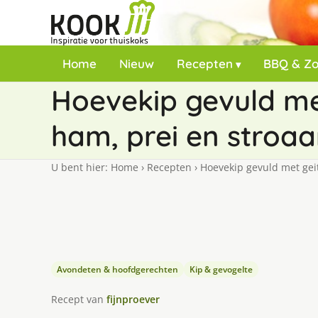
Home
Nieuw
Recepten
BBQ & Z
Hoevekip gevuld m
ham, prei en stroa
U bent hier:
Home
›
Recepten
›
Hoevekip gevuld met gei
Avondeten & hoofdgerechten
Kip & gevogelte
Recept van
fijnproever