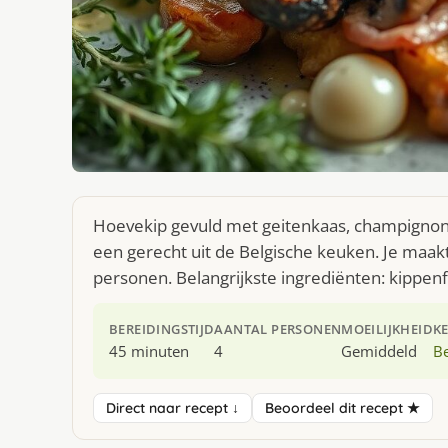
Hoevekip gevuld met geitenkaas, champignon
een gerecht uit de Belgische keuken. Je maak
personen. Belangrijkste ingrediënten: kippenf
BEREIDINGSTIJD
AANTAL PERSONEN
MOEILIJKHEID
K
45 minuten
4
Gemiddeld
Be
Direct naar recept ↓
Beoordeel dit recept ★