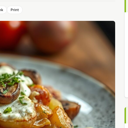
nk
Print