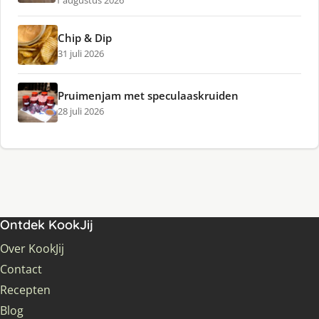
1 augustus 2026
Chip & Dip
31 juli 2026
Pruimenjam met speculaaskruiden
28 juli 2026
Ontdek KookJij
Over KookJij
Contact
Recepten
Blog