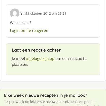
fam
13 oktober 2012 om 23:21
s
c
Welke kaas?
h
Login om te reageren
r
e
e
f
Laat een reactie achter
:
Je moet
ingelogd zijn op
om een reactie te
plaatsen.
Elke week nieuwe recepten in je mailbox?
1× per week de lekkerste nieuwe en seizoensrecepten —