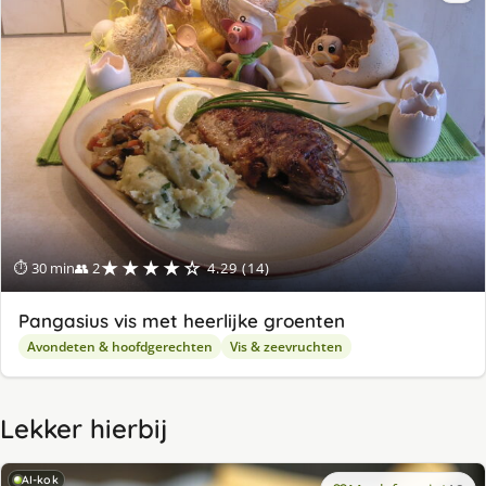
★★★★☆
⏱ 30 min
👥 2
4.29 (14)
Pangasius vis met heerlijke groenten
Avondeten & hoofdgerechten
Vis & zeevruchten
Lekker hierbij
AI-kok