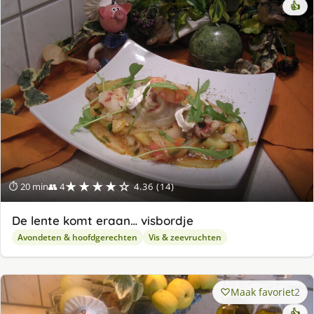
👍
★★★★☆
⏱ 20 min
👥 4
4.36 (14)
De lente komt eraan… visbordje
Avondeten & hoofdgerechten
Vis & zeevruchten
Maak favoriet
2
👍