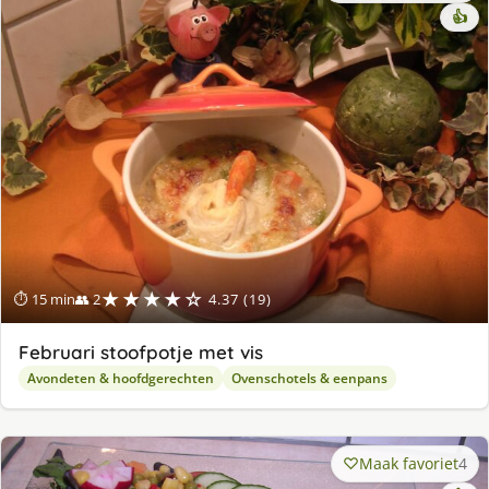
👍
★★★★☆
⏱ 15 min
👥 2
4.37 (19)
Februari stoofpotje met vis
Avondeten & hoofdgerechten
Ovenschotels & eenpans
Maak favoriet
4