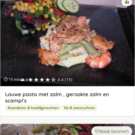
👍
★★★★☆
⏱ 15 min
👥 4
4.4 (15)
Lauwe pasta met zalm , gerookte zalm en
scampi’s
Avondeten & hoofdgerechten
Vis & zeevruchten
Maak favoriet
5