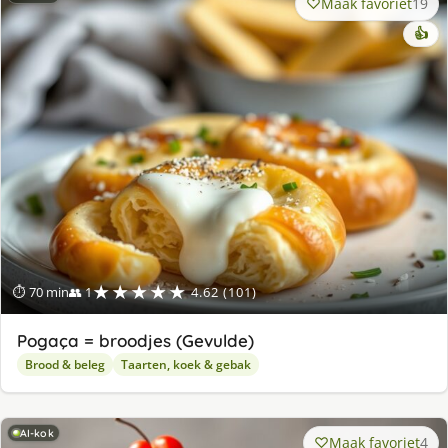
Maak favoriet
19
👍
★★★★★
⏱ 70 min
👥 1
4.62 (101)
Pogaça = broodjes (Gevulde)
Brood & beleg
Taarten, koek & gebak
AI-kok
Maak favoriet
4