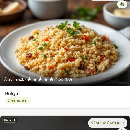
👍
★★★★★
⏱ 30 min
👥 4
4.59 (90)
Bulgur
Bijgerechten
AI-kok
Maak favoriet
3