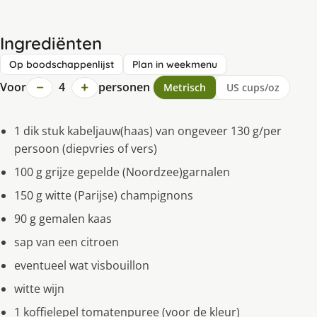
Ingrediënten
Op boodschappenlijst
Plan in weekmenu
−
+
Voor
4
personen
Metrisch
US cups/oz
1 dik stuk kabeljauw(haas) van ongeveer 130 g/per
persoon (diepvries of vers)
100 g grijze gepelde (Noordzee)garnalen
150 g witte (Parijse) champignons
90 g gemalen kaas
sap van een citroen
eventueel wat visbouillon
witte wijn
1 koffielepel tomatenpuree (voor de kleur)