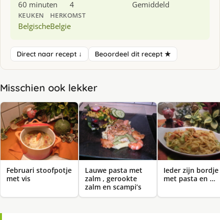
60 minuten
4
Gemiddeld
KEUKEN
HERKOMST
Belgische
Belgie
Direct naar recept ↓
Beoordeel dit recept ★
Misschien ook lekker
Februari stoofpotje
Lauwe pasta met
Ieder zijn bordje
met vis
zalm , gerookte
met pasta en …
zalm en scampi’s