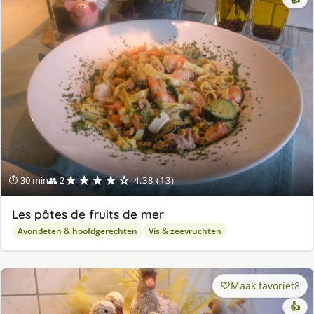
★★★★☆
⏱ 30 min
👥 2
4.38 (13)
Les pâtes de fruits de mer
Avondeten & hoofdgerechten
Vis & zeevruchten
Maak favoriet
8
👍