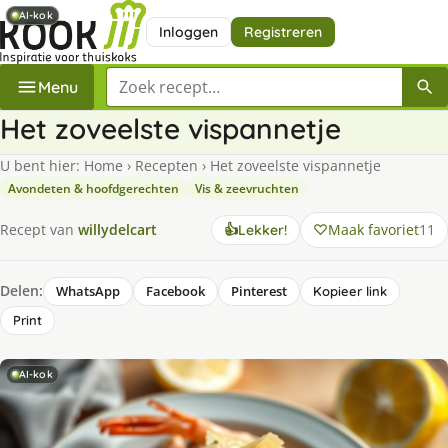
AI-kok
AI-kok
Inloggen
Registreren
Zoek een recept
Menu
Het zoveelste vispannetje
U bent hier:
Home
›
Recepten
›
Het zoveelste vispannetje
Avondeten & hoofdgerechten
Vis & zeevruchten
Maak favoriet
11
Recept van
willydelcart
👍
Lekker!
Delen:
WhatsApp
Facebook
Pinterest
Kopieer link
Print
AI-kok