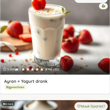
👍
★★★★★
⏱ 5 min
👥 1
4.64 (90)
Ayran = Yogurt drank
Bijgerechten
AI-kok
Maak favoriet
7