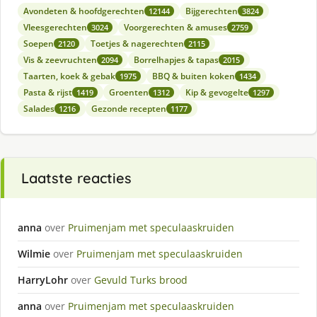
Avondeten & hoofdgerechten
Bijgerechten
12144
3824
Vleesgerechten
Voorgerechten & amuses
3024
2759
Soepen
Toetjes & nagerechten
2120
2115
Vis & zeevruchten
Borrelhapjes & tapas
2094
2015
Taarten, koek & gebak
BBQ & buiten koken
1975
1434
Pasta & rijst
Groenten
Kip & gevogelte
1419
1312
1297
Salades
Gezonde recepten
1216
1177
Laatste reacties
anna
over
Pruimenjam met speculaaskruiden
Wilmie
over
Pruimenjam met speculaaskruiden
HarryLohr
over
Gevuld Turks brood
anna
over
Pruimenjam met speculaaskruiden