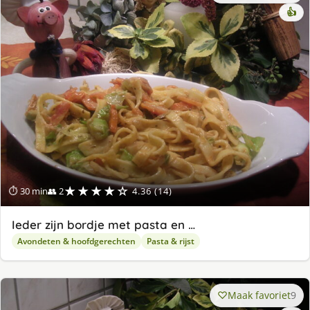
👍
★★★★☆
⏱ 30 min
👥 2
4.36 (14)
Ieder zijn bordje met pasta en …
Avondeten & hoofdgerechten
Pasta & rijst
Maak favoriet
9