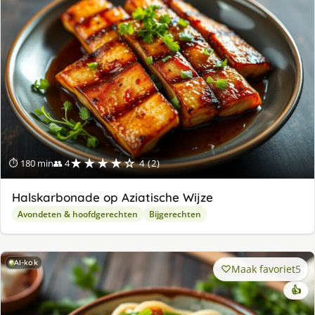
★★★★☆
⏱ 180 min
👥 4
4 (2)
Halskarbonade op Aziatische Wijze
Avondeten & hoofdgerechten
Bijgerechten
AI-kok
Maak favoriet
5
👍