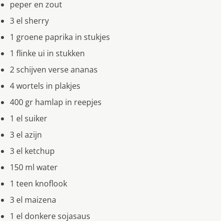
peper en zout
3 el sherry
1 groene paprika in stukjes
1 flinke ui in stukken
2 schĳven verse ananas
4 wortels in plakjes
400 gr hamlap in reepjes
1 el suiker
3 el azĳn
3 el ketchup
150 ml water
1 teen knoflook
3 el maizena
1 el donkere sojasaus