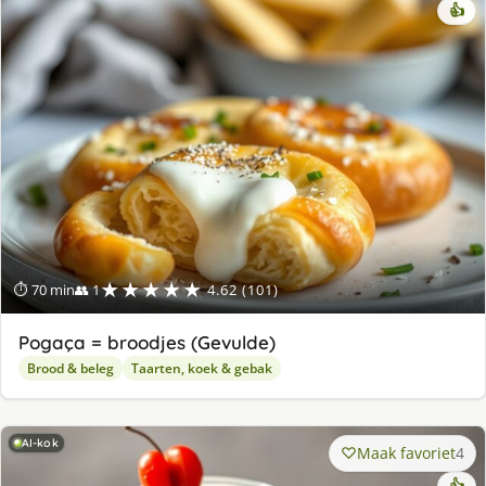
👍
★★★★★
⏱ 70 min
👥 1
4.62 (101)
Pogaça = broodjes (Gevulde)
Brood & beleg
Taarten, koek & gebak
AI-kok
Maak favoriet
4