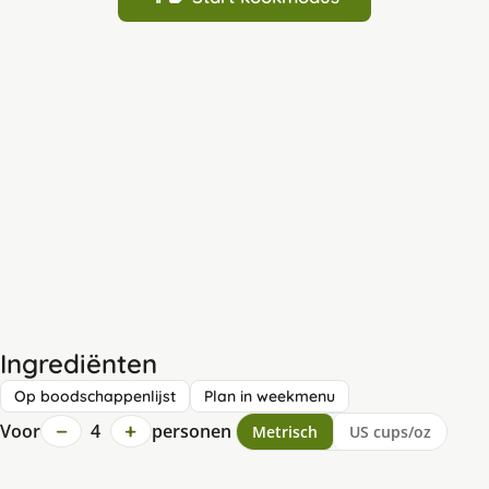
Ingrediënten
Op boodschappenlijst
Plan in weekmenu
−
+
Voor
4
personen
Metrisch
US cups/oz