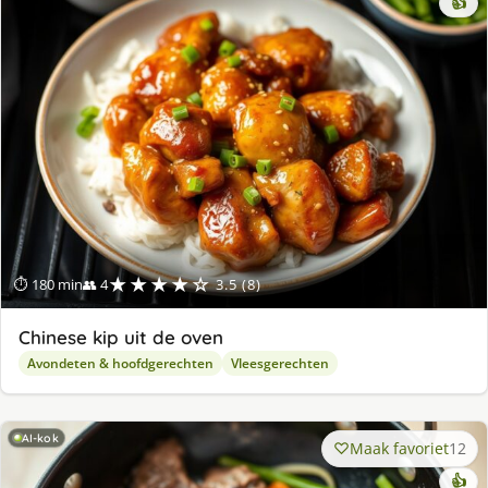
👍
★★★★☆
⏱ 180 min
👥 4
3.5 (8)
Chinese kip uit de oven
Avondeten & hoofdgerechten
Vleesgerechten
AI-kok
Maak favoriet
12
👍