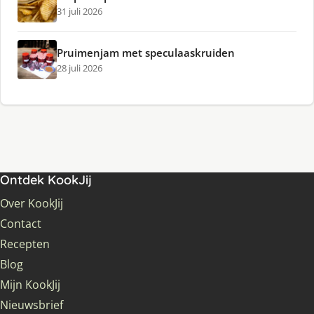
31 juli 2026
Pruimenjam met speculaaskruiden
28 juli 2026
Ontdek KookJij
Over KookJij
Contact
Recepten
Blog
Mijn KookJij
Nieuwsbrief