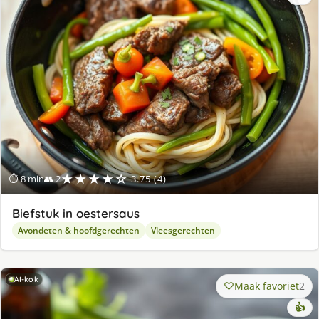
★★★★☆
⏱ 8 min
👥 2
3.75 (4)
Biefstuk in oestersaus
Avondeten & hoofdgerechten
Vleesgerechten
AI-kok
Maak favoriet
2
👍