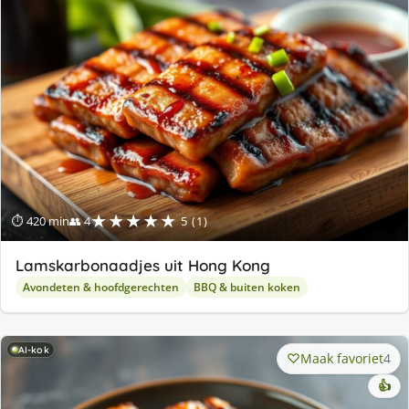
★★★★★
⏱ 420 min
👥 4
5 (1)
Lamskarbonaadjes uit Hong Kong
Avondeten & hoofdgerechten
BBQ & buiten koken
AI-kok
Maak favoriet
4
👍