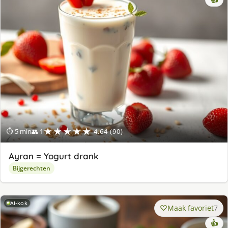
👍
★★★★★
⏱ 5 min
👥 1
4.64 (90)
Ayran = Yogurt drank
Bijgerechten
AI-kok
Maak favoriet
7
👍