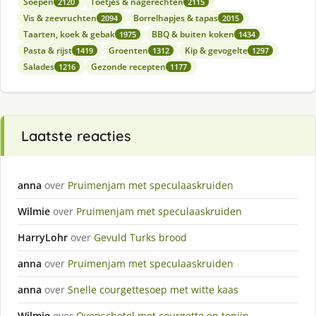
Soepen
Toetjes & nagerechten
2120
2115
Vis & zeevruchten
Borrelhapjes & tapas
2094
2015
Taarten, koek & gebak
BBQ & buiten koken
1975
1434
Pasta & rijst
Groenten
Kip & gevogelte
1419
1312
1297
Salades
Gezonde recepten
1216
1177
Laatste reacties
anna
over
Pruimenjam met speculaaskruiden
Wilmie
over
Pruimenjam met speculaaskruiden
HarryLohr
over
Gevuld Turks brood
anna
over
Pruimenjam met speculaaskruiden
anna
over
Snelle courgettesoep met witte kaas
Wilmie
over
Ovenschotel met courgette en tonijn