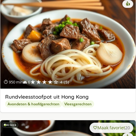
👍
★★★★☆
⏱ 950 min
👥 6
4 (5)
Rundvleesstoofpot uit Hong Kong
Avondeten & hoofdgerechten
Vleesgerechten
AI-kok
Maak favoriet
20