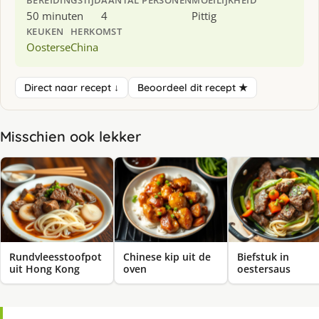
BEREIDINGSTIJD
AANTAL PERSONEN
MOEILIJKHEID
50 minuten
4
Pittig
KEUKEN
HERKOMST
Oosterse
China
Direct naar recept ↓
Beoordeel dit recept ★
Misschien ook lekker
Rundvleesstoofpot
Chinese kip uit de
Biefstuk in
uit Hong Kong
oven
oestersaus