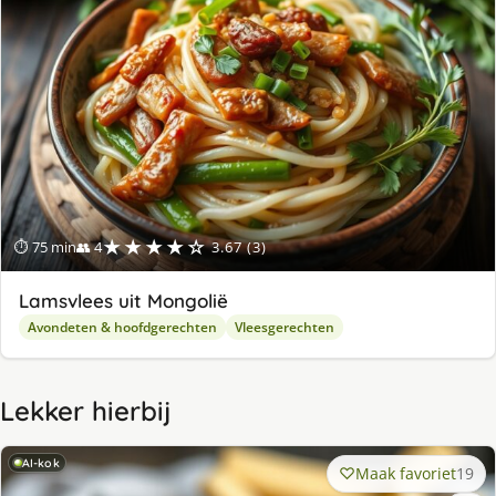
★★★★☆
⏱ 75 min
👥 4
3.67 (3)
Lamsvlees uit Mongolië
Avondeten & hoofdgerechten
Vleesgerechten
Lekker hierbij
AI-kok
Maak favoriet
19