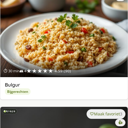
★★★★★
⏱ 30 min
👥 4
4.59 (90)
Bulgur
Bijgerechten
AI-kok
Maak favoriet
3
👍