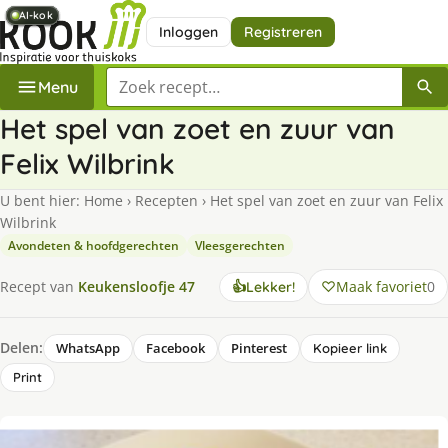
AI-kok
AI-kok
AI-kok
AI-kok
AI-kok
AI-kok
AI-kok
AI-kok
Inloggen
Registreren
Zoek een recept
Menu
Het spel van zoet en zuur van
Felix Wilbrink
U bent hier:
Home
›
Recepten
›
Het spel van zoet en zuur van Felix
Wilbrink
Avondeten & hoofdgerechten
Vleesgerechten
Maak favoriet
0
Recept van
Keukensloofje 47
👍
Lekker!
Delen:
WhatsApp
Facebook
Pinterest
Kopieer link
Print