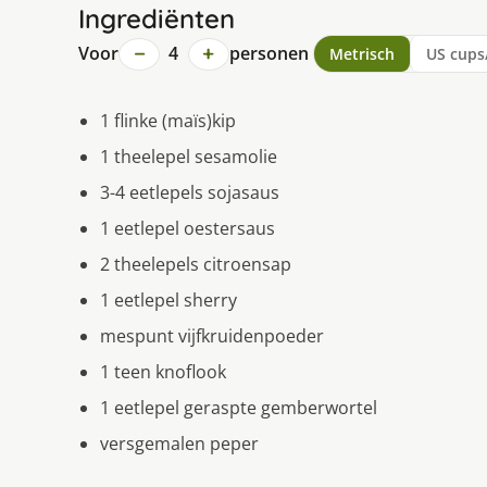
Ingrediënten
−
+
Voor
4
personen
Metrisch
US cups
1 flinke (maïs)kip
1 theelepel sesamolie
3-4 eetlepels sojasaus
1 eetlepel oestersaus
2 theelepels citroensap
1 eetlepel sherry
mespunt vijfkruidenpoeder
1 teen knoflook
1 eetlepel geraspte gemberwortel
versgemalen peper