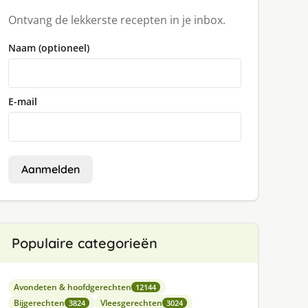
Ontvang de lekkerste recepten in je inbox.
Naam (optioneel)
E-mail
Aanmelden
Populaire categorieën
Avondeten & hoofdgerechten
12144
Bijgerechten
Vleesgerechten
3824
3024