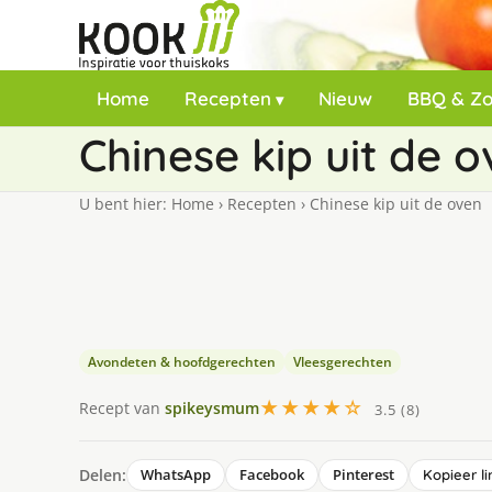
Home
Recepten
Nieuw
BBQ & Z
Chinese kip uit de 
U bent hier:
Home
›
Recepten
›
Chinese kip uit de oven
Avondeten & hoofdgerechten
Vleesgerechten
★★★★☆
Recept van
spikeysmum
3.5 (8)
Delen:
WhatsApp
Facebook
Pinterest
Kopieer li