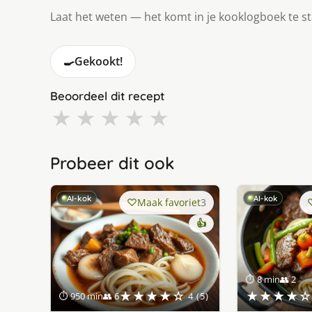
Laat het weten — het komt in je kooklogboek te s
🍳
Gekookt!
Beoordeel dit recept
★
★
★
★
★
Probeer dit ook
AI-kok
AI-kok
Maak favoriet
3
👍
⏱ 8 min
👥 2
★★★★☆
★★★★☆
⏱ 950 min
👥 6
4 (5)