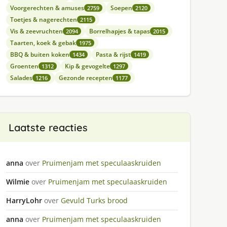
Voorgerechten & amuses
Soepen
2759
2120
Toetjes & nagerechten
2115
Vis & zeevruchten
Borrelhapjes & tapas
2094
2015
Taarten, koek & gebak
1975
BBQ & buiten koken
Pasta & rijst
1434
1419
Groenten
Kip & gevogelte
1312
1297
Salades
Gezonde recepten
1216
1177
Laatste reacties
anna
over
Pruimenjam met speculaaskruiden
Wilmie
over
Pruimenjam met speculaaskruiden
HarryLohr
over
Gevuld Turks brood
anna
over
Pruimenjam met speculaaskruiden