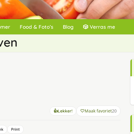
omer
Food & Foto’s
Blog
🎲 Verras me
oven
Maak favoriet
20
👍
Lekker!
nk
Print