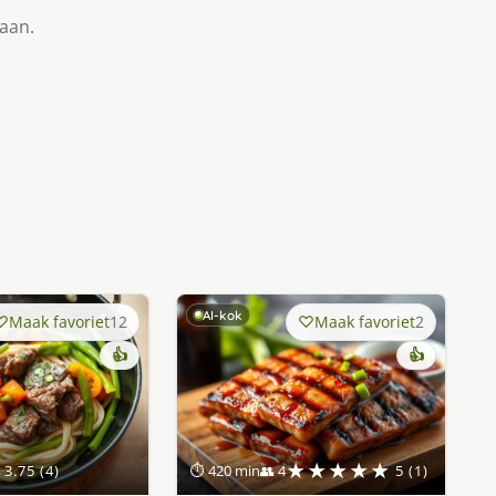
taan.
AI-kok
Maak favoriet
12
Maak favoriet
2
👍
👍
★★★★★
3.75 (4)
⏱ 420 min
👥 4
5 (1)