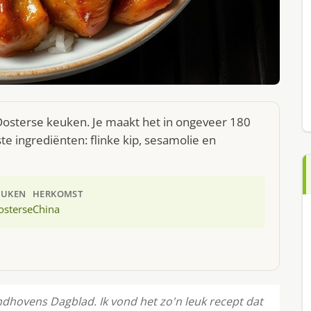
 Oosterse keuken. Je maakt het in ongeveer 180
e ingrediënten: flinke kip, sesamolie en
EUKEN
HERKOMST
osterse
China
indhovens Dagblad. Ik vond het zo'n leuk recept dat