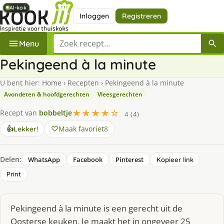
AI-kok
AI-kok
AI-kok
AI-kok
AI-kok
AI-kok
AI-kok
Inloggen
Registreren
Zoek een recept
Menu
Pekingeend à la minute
U bent hier:
Home
›
Recepten
›
Pekingeend à la minute
Avondeten & hoofdgerechten
Vleesgerechten
★★★★☆
Recept van
bobbeltje
4 (4)
Maak favoriet
8
👍
Lekker!
Delen:
WhatsApp
Facebook
Pinterest
Kopieer link
Print
Pekingeend à la minute is een gerecht uit de
Oosterse keuken. Je maakt het in ongeveer 25