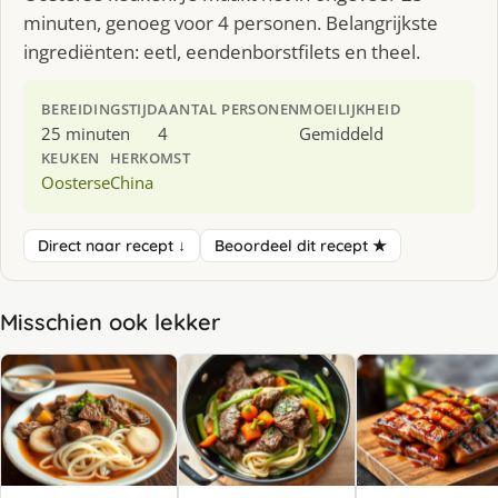
minuten, genoeg voor 4 personen. Belangrijkste
ingrediënten: eetl, eendenborstfilets en theel.
BEREIDINGSTIJD
AANTAL PERSONEN
MOEILIJKHEID
25 minuten
4
Gemiddeld
KEUKEN
HERKOMST
Oosterse
China
Direct naar recept ↓
Beoordeel dit recept ★
Misschien ook lekker