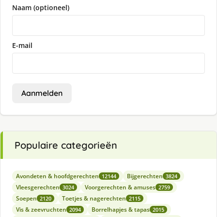
Naam (optioneel)
E-mail
Aanmelden
Populaire categorieën
Avondeten & hoofdgerechten
Bijgerechten
12144
3824
Vleesgerechten
Voorgerechten & amuses
3024
2759
Soepen
Toetjes & nagerechten
2120
2115
Vis & zeevruchten
Borrelhapjes & tapas
2094
2015