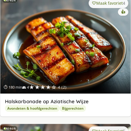
AI-kok
Maak favoriet
4
👍
★★★★☆
⏱ 180 min
👥 4
4 (2)
Halskarbonade op Aziatische Wijze
Avondeten & hoofdgerechten
Bijgerechten
AI-kok