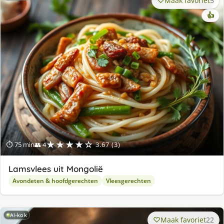
Maak favoriet
5
👍
★★★★☆
⏱ 75 min
👥 4
3.67 (3)
Lamsvlees uit Mongolië
Avondeten & hoofdgerechten
Vleesgerechten
AI-kok
Maak favoriet
22