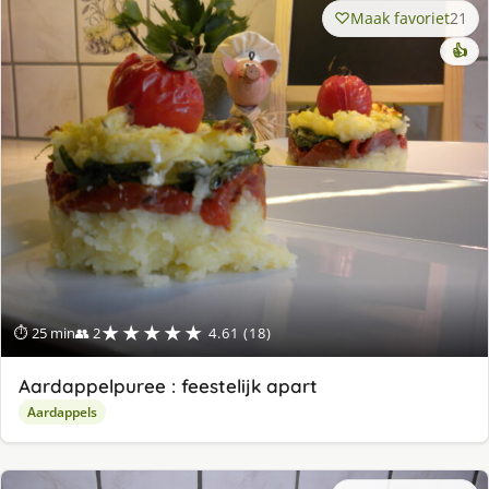
Maak favoriet
21
👍
★★★★★
⏱ 25 min
👥 2
4.61 (18)
Aardappelpuree : feestelijk apart
Aardappels