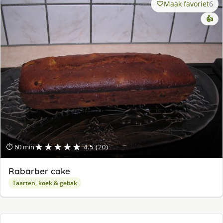
Maak favoriet
6
👍
★★★★★
⏱ 60 min
4.5 (20)
Rabarber cake
Taarten, koek & gebak