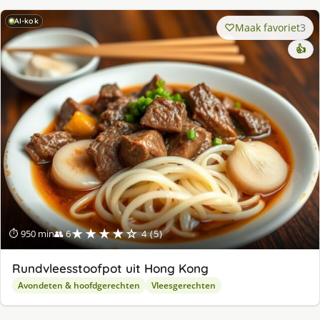
AI-kok
Maak favoriet
3
👍
★★★★☆
⏱ 950 min
👥 6
4 (5)
Rundvleesstoofpot uit Hong Kong
Avondeten & hoofdgerechten
Vleesgerechten