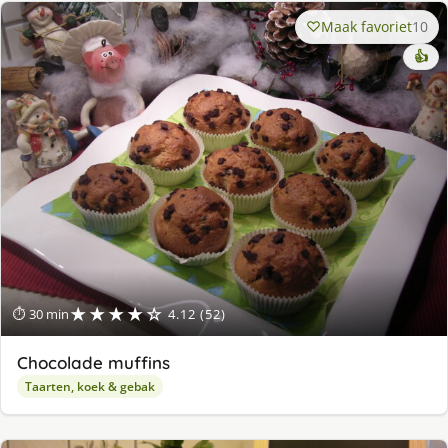
Maak favoriet
10
👍
★★★★☆
⏱ 30 min
4.12 (52)
Chocolade muffins
Taarten, koek & gebak