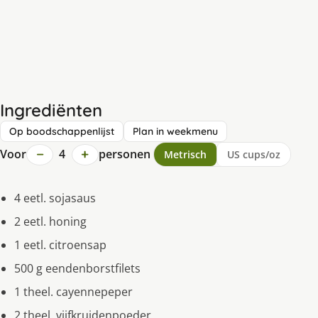
Ingrediënten
Op boodschappenlijst
Plan in weekmenu
−
+
Voor
4
personen
Metrisch
US cups/oz
4 eetl. sojasaus
2 eetl. honing
1 eetl. citroensap
500 g eendenborstfilets
1 theel. cayennepeper
2 theel. vijfkruidenpoeder