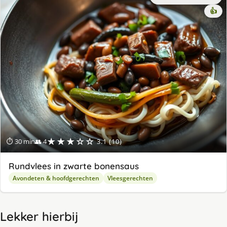
👍
★★★☆☆
⏱ 30 min
👥 4
3.1 (10)
Rundvlees in zwarte bonensaus
Avondeten & hoofdgerechten
Vleesgerechten
Lekker hierbij