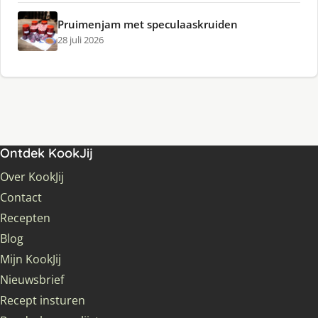
Pruimenjam met speculaaskruiden
28 juli 2026
Ontdek KookJij
Over KookJij
Contact
Recepten
Blog
Mijn KookJij
Nieuwsbrief
Recept insturen