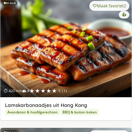
AI-kok
Maak favoriet
2
👍
★★★★★
⏱ 420 min
👥 4
5 (1)
Lamskarbonaadjes uit Hong Kong
Avondeten & hoofdgerechten
BBQ & buiten koken