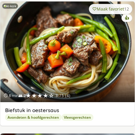
AI-kok
Maak favoriet
12
👍
★★★★☆
⏱ 8 min
👥 2
3.75 (4)
Biefstuk in oestersaus
Avondeten & hoofdgerechten
Vleesgerechten