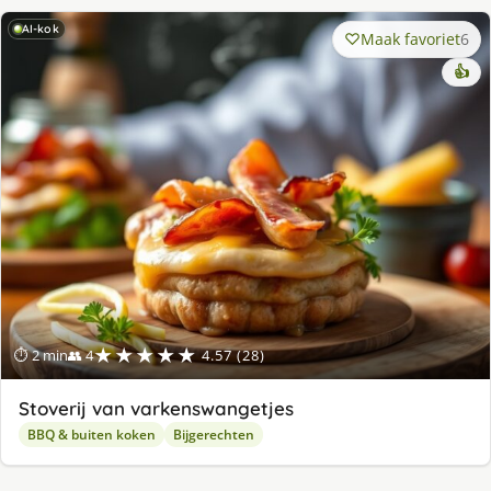
AI-kok
Maak favoriet
6
👍
★★★★★
⏱ 2 min
👥 4
4.57 (28)
Stoverij van varkenswangetjes
BBQ & buiten koken
Bijgerechten