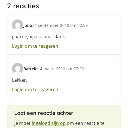
2 reacties
Jono
21 september 2010 om 22:59
s
c
gaarne,bijvoorbaat dank
h
Login om te reageren
r
e
e
f
Barteld
14 maart 2010 om 07:20
:
s
c
Lekker.
h
Login om te reageren
r
e
e
f
Laat een reactie achter
:
Je moet
ingelogd zijn op
om een reactie te