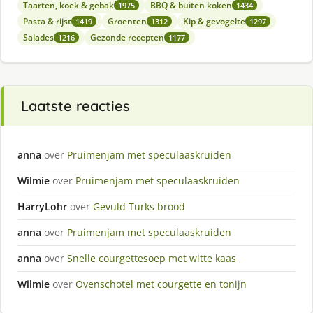
Taarten, koek & gebak
BBQ & buiten koken
1975
1434
Pasta & rijst
Groenten
Kip & gevogelte
1419
1312
1297
Salades
Gezonde recepten
1216
1177
Laatste reacties
anna
over
Pruimenjam met speculaaskruiden
Wilmie
over
Pruimenjam met speculaaskruiden
HarryLohr
over
Gevuld Turks brood
anna
over
Pruimenjam met speculaaskruiden
anna
over
Snelle courgettesoep met witte kaas
Wilmie
over
Ovenschotel met courgette en tonijn