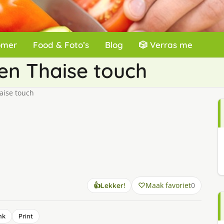
omer
Food & Foto’s
Blog
🎲 Verras me
en Thaise touch
aise touch
Maak favoriet
0
👍
Lekker!
nk
Print