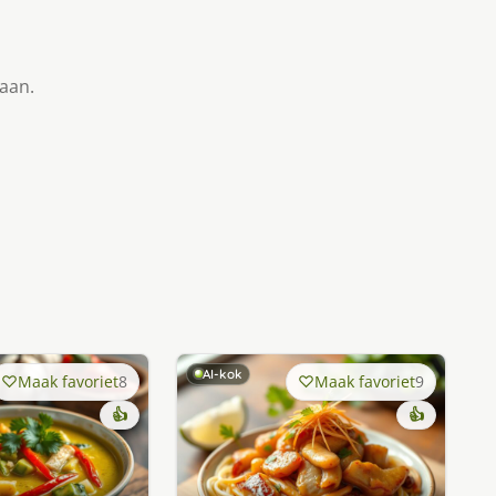
taan.
AI-kok
Maak favoriet
8
Maak favoriet
9
👍
👍