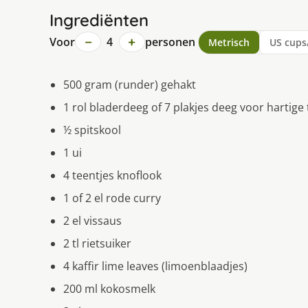
Ingrediënten
−
+
Voor
4
personen
Metrisch
US cups
500 gram (runder) gehakt
1 rol bladerdeeg of 7 plakjes deeg voor hartige 
½ spitskool
1 ui
4 teentjes knoflook
1 of 2 el rode curry
2 el vissaus
2 tl rietsuiker
4 kaffir lime leaves (limoenblaadjes)
200 ml kokosmelk