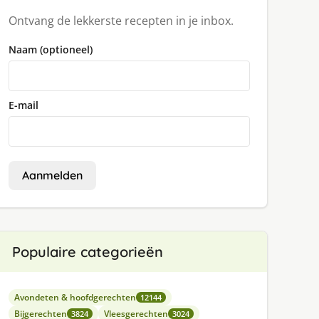
Ontvang de lekkerste recepten in je inbox.
Naam (optioneel)
E-mail
Aanmelden
Populaire categorieën
Avondeten & hoofdgerechten
12144
Bijgerechten
Vleesgerechten
3824
3024