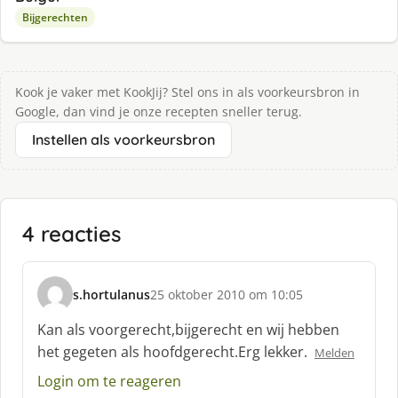
Bijgerechten
Kook je vaker met KookJij? Stel ons in als voorkeursbron in
Google, dan vind je onze recepten sneller terug.
Instellen als voorkeursbron
4 reacties
s.hortulanus
25 oktober 2010 om 10:05
s
c
Kan als voorgerecht,bijgerecht en wij hebben
h
het gegeten als hoofdgerecht.Erg lekker.
Melden
r
e
Login om te reageren
e