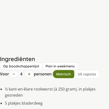
Ingrediënten
Op boodschappenlijst
Plan in weekmenu
−
+
Voor
4
personen
Metrisch
US cups/oz
½ kant-en-klare rookworst (à 250 gram), in plakjes
gesneden
5 plakjes bladerdeeg