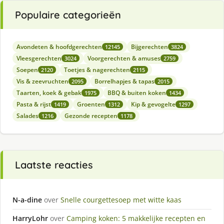
Populaire categorieën
Avondeten & hoofdgerechten
Bijgerechten
12145
3824
Vleesgerechten
Voorgerechten & amuses
3024
2759
Soepen
Toetjes & nagerechten
2120
2115
Vis & zeevruchten
Borrelhapjes & tapas
2095
2015
Taarten, koek & gebak
BBQ & buiten koken
1975
1434
Pasta & rijst
Groenten
Kip & gevogelte
1419
1312
1297
Salades
Gezonde recepten
1216
1178
Laatste reacties
N-a-dine
over
Snelle courgettesoep met witte kaas
HarryLohr
over
Camping koken: 5 makkelijke recepten en