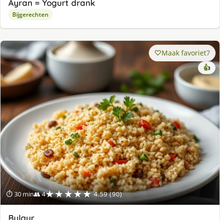
Ayran = Yogurt drank
Bijgerechten
Maak favoriet
7
👍
★★★★★
⏱ 30 min
👥 4
4.59 (90)
Bulgur