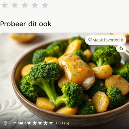
★
★
★
★
★
Probeer dit ook
Maak favoriet
18
👍
★★★★☆
⏱ 60 min
👥 4
3.83 (6)