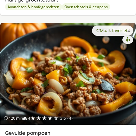
Avondeten & hoofdgerechten
Ovenschotels & eenpans
Maak favoriet
4
👍
★★★★☆
⏱ 120 min
👥 4
3.5 (4)
Gevulde pompoen