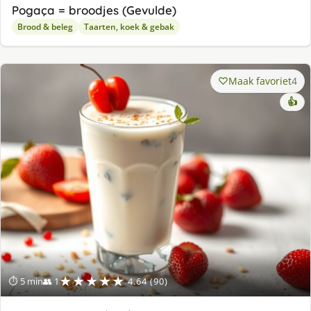
Pogaça = broodjes (Gevulde)
Brood & beleg
Taarten, koek & gebak
Maak favoriet
4
👍
★★★★★
⏱ 5 min
👥 1
4.64 (90)