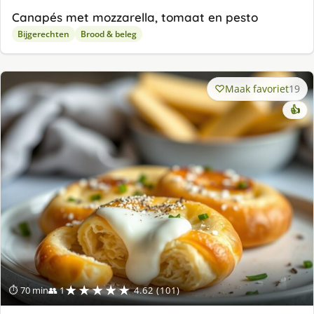
Canapés met mozzarella, tomaat en pesto
Bijgerechten
Brood & beleg
Maak favoriet
19
👍
★★★★★
⏱ 70 min
👥 1
4.62 (101)