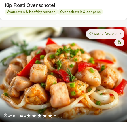
Kip Rösti Ovenschotel
Avondeten & hoofdgerechten
Ovenschotels & eenpans
Maak favoriet
3
👍
★★★★★
⏱ 45 min
👥 4
5 (1)