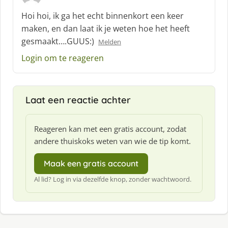
s
c
Hoi hoi, ik ga het echt binnenkort een keer
h
maken, en dan laat ik je weten hoe het heeft
r
gesmaakt….GUUS:)
Melden
e
e
Login om te reageren
f
:
Laat een reactie achter
Reageren kan met een gratis account, zodat
andere thuiskoks weten van wie de tip komt.
Maak een gratis account
Al lid? Log in via dezelfde knop, zonder wachtwoord.