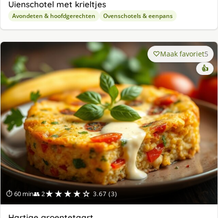
Uienschotel met krieltjes
Avondeten & hoofdgerechten
Ovenschotels & eenpans
Maak favoriet
5
👍
★★★★☆
⏱ 60 min
👥 2
3.67 (3)
Hartige groentetaart