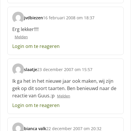
f
:
jvdbiezen
16 februari 2008 om 18:37
s
c
Erg lekker!!!!
h
Melden
r
e
Login om te reageren
e
f
:
slaatje
23 december 2007 om 15:57
s
c
Ik ga het in het nieuwe jaar ook maken, wij zijn
h
gek op dit soort taarten. Ben benieuwd naar de
r
reactie van Guus.:p
Melden
e
e
Login om te reageren
f
:
bianca valk
22 december 2007 om 20:32