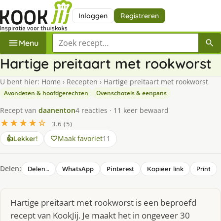
Inloggen
Registreren
Zoek een recept
Menu
Hartige preitaart met rookworst
U bent hier:
Home
›
Recepten
›
Hartige preitaart met rookworst
Avondeten & hoofdgerechten
Ovenschotels & eenpans
Recept van
daanenton
4 reacties · 11 keer bewaard
★★★★☆
3.6 (5)
Maak favoriet
11
👍
Lekker!
Delen:
WhatsApp
Pinterest
Delen…
Kopieer link
Print
Hartige preitaart met rookworst is een beproefd
recept van KookJij. Je maakt het in ongeveer 30