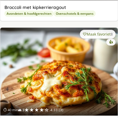
Broccoli met kipkerrieragout
Avondeten & hoofdgerechten
Ovenschotels & eenpans
Maak favoriet
8
👍
★★★★☆
⏱ 40 min
👥 3
4.33 (3)