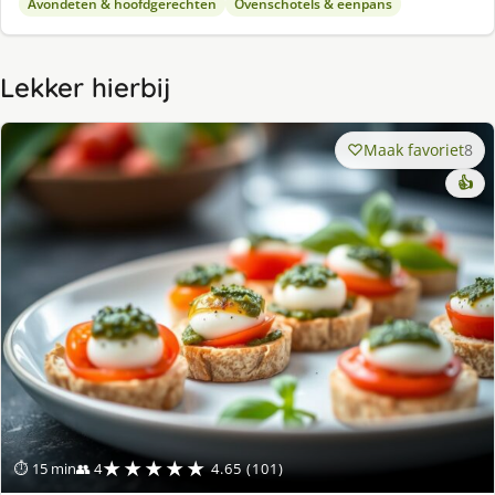
Avondeten & hoofdgerechten
Ovenschotels & eenpans
Lekker hierbij
Maak favoriet
8
👍
★★★★★
⏱ 15 min
👥 4
4.65 (101)