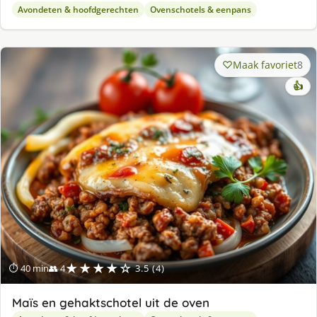
Avondeten & hoofdgerechten
Ovenschotels & eenpans
Maak favoriet
8
👍
★★★★☆
⏱ 40 min
👥 4
3.5 (4)
Maïs en gehaktschotel uit de oven