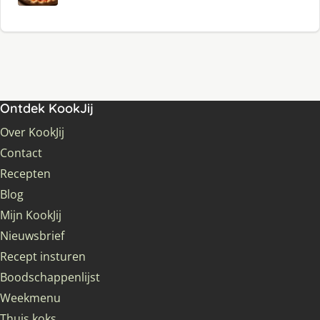
Ontdek KookJij
Over KookJij
Contact
Recepten
Blog
Mijn KookJij
Nieuwsbrief
Recept insturen
Boodschappenlijst
Weekmenu
Thuis koks