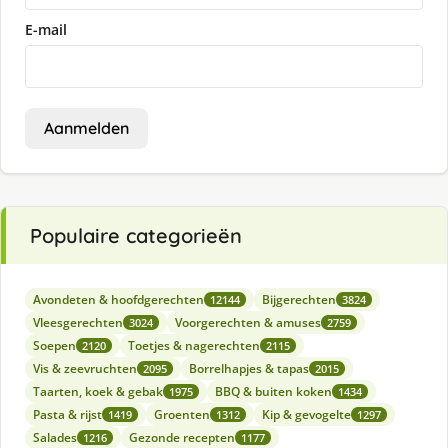
E-mail
Aanmelden
Populaire categorieën
Avondeten & hoofdgerechten
Bijgerechten
12144
3824
Vleesgerechten
Voorgerechten & amuses
3024
2759
Soepen
Toetjes & nagerechten
2120
2115
Vis & zeevruchten
Borrelhapjes & tapas
2095
2015
Taarten, koek & gebak
BBQ & buiten koken
1975
1434
Pasta & rijst
Groenten
Kip & gevogelte
1419
1312
1297
Salades
Gezonde recepten
1216
1177