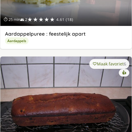
★★★★★
⏱ 25 min
👥 2
4.61 (18)
Aardappelpuree : feestelijk apart
Aardappels
Maak favoriet
6
👍