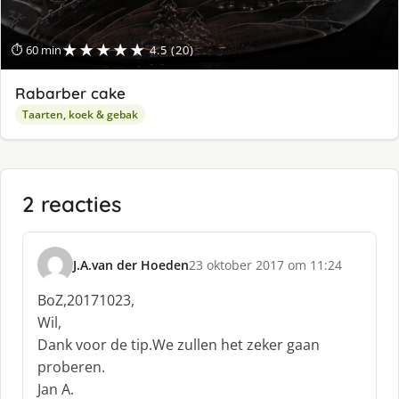
★★★★★
⏱ 60 min
4.5 (20)
Rabarber cake
Taarten, koek & gebak
2 reacties
J.A.van der Hoeden
23 oktober 2017 om 11:24
s
c
BoZ,20171023,
h
Wil,
r
Dank voor de tip.We zullen het zeker gaan
e
proberen.
e
f
Jan A.