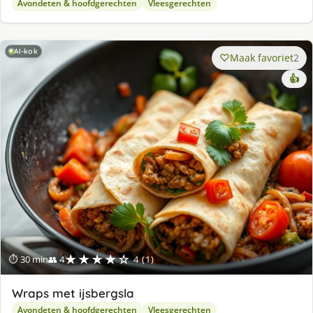
Avondeten & hoofdgerechten
Vleesgerechten
AI-kok
Maak favoriet
2
👍
★★★★☆
⏱ 30 min
👥 4
4 (1)
Wraps met ijsbergsla
Avondeten & hoofdgerechten
Vleesgerechten