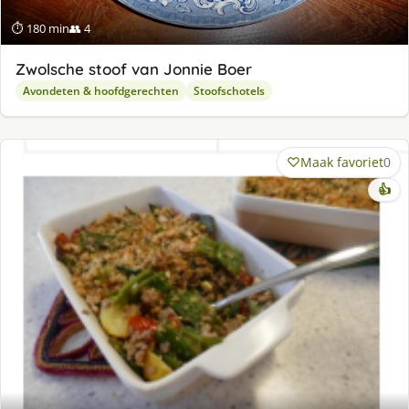
⏱ 180 min
👥 4
Zwolsche stoof van Jonnie Boer
Avondeten & hoofdgerechten
Stoofschotels
Maak favoriet
0
👍