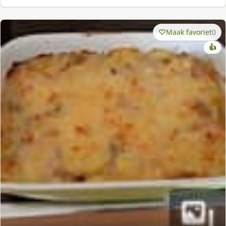
Maak favoriet
0
👍