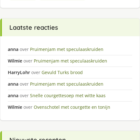
Laatste reacties
anna
over
Pruimenjam met speculaaskruiden
Wilmie
over
Pruimenjam met speculaaskruiden
HarryLohr
over
Gevuld Turks brood
anna
over
Pruimenjam met speculaaskruiden
anna
over
Snelle courgettesoep met witte kaas
Wilmie
over
Ovenschotel met courgette en tonijn
Nieuwste recepten