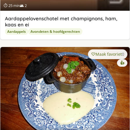
⏱ 25 min
👥 2
Aardappelovenschotel met champignons, ham,
kaas en ei
Aardappels
Avondeten & hoofdgerechten
Maak favoriet
0
👍