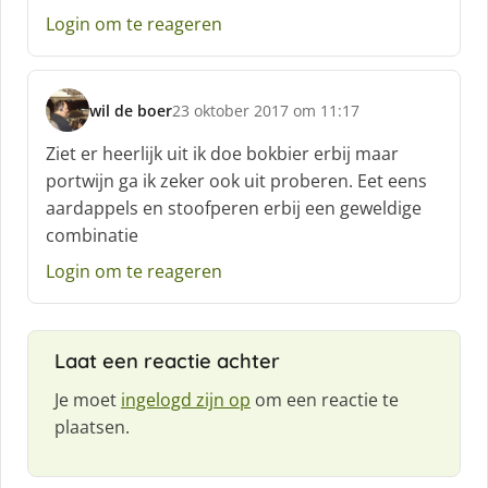
:
Login om te reageren
wil de boer
23 oktober 2017 om 11:17
s
c
Ziet er heerlijk uit ik doe bokbier erbij maar
h
portwijn ga ik zeker ook uit proberen. Eet eens
r
aardappels en stoofperen erbij een geweldige
e
combinatie
e
f
Login om te reageren
:
Laat een reactie achter
Je moet
ingelogd zijn op
om een reactie te
plaatsen.