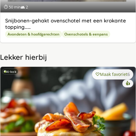
⏱ 50 min
👥 2
Snijbonen-gehakt ovenschotel met een krokante
topping……
Avondeten & hoofdgerechten
Ovenschotels & eenpans
Lekker hierbij
AI-kok
Maak favoriet
6
👍