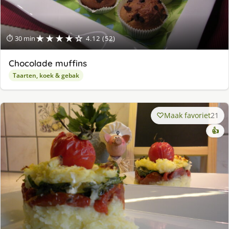
★★★★☆
⏱ 30 min
4.12 (52)
Chocolade muffins
Taarten, koek & gebak
Maak favoriet
21
👍