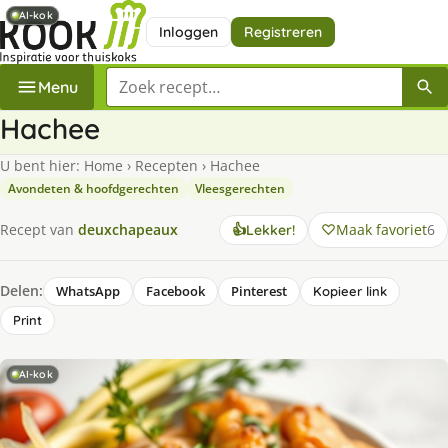
AI-kok
AI-kok
Inloggen
Registreren
Zoek een recept
Menu
Hachee
U bent hier:
Home
›
Recepten
›
Hachee
Avondeten & hoofdgerechten
Vleesgerechten
Maak favoriet
6
Recept van
deuxchapeaux
👍
Lekker!
Delen:
WhatsApp
Facebook
Pinterest
Kopieer link
Print
AI-kok