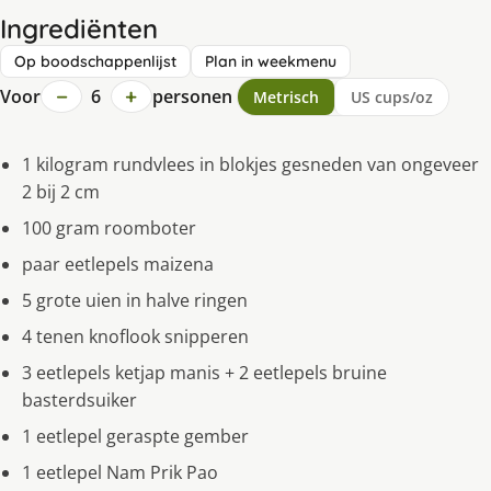
Ingrediënten
Op boodschappenlijst
Plan in weekmenu
−
+
Voor
6
personen
Metrisch
US cups/oz
1 kilogram rundvlees in blokjes gesneden van ongeveer
2 bij 2 cm
100 gram roomboter
paar eetlepels maizena
5 grote uien in halve ringen
4 tenen knoflook snipperen
3 eetlepels ketjap manis + 2 eetlepels bruine
basterdsuiker
1 eetlepel geraspte gember
1 eetlepel Nam Prik Pao