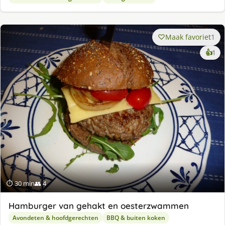
Maak favoriet
1
ke
👍
1
lek
ge
⏱ 30 min
👥 4
Hamburger van gehakt en oesterzwammen
Avondeten & hoofdgerechten
BBQ & buiten koken