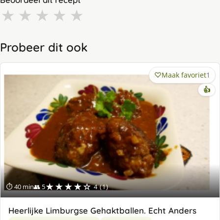
★
★
★
★
★
Probeer dit ook
Maak favoriet
1
👍
★★★★☆
⏱ 40 min
👥 5
4 (1)
Heerlijke Limburgse Gehaktballen. Echt Anders