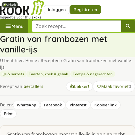
AI-kok
AI-kok
AI-kok
AI-kok
AI-kok
Inloggen
Registreren
Zoek een recept
Menu
Gratin van frambozen met
vanille-ijs
U bent hier:
Home
›
Recepten
›
Gratin van frambozen met vanille-
ijs
IJs & sorbets
Taarten, koek & gebak
Toetjes & nagerechten
Maak favoriet
0
Recept van
bertallers
👍
Lekker!
Delen:
WhatsApp
Facebook
Pinterest
Kopieer link
Print
Gratin van frambozen met vanille-ijs is een gerecht