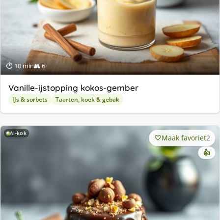
⏱ 10 min
👥 6
Va­nil­le-ijstop­ping ko­kos-gem­ber
IJs & sorbets
Taarten, koek & gebak
AI-kok
Maak favoriet
2
👍