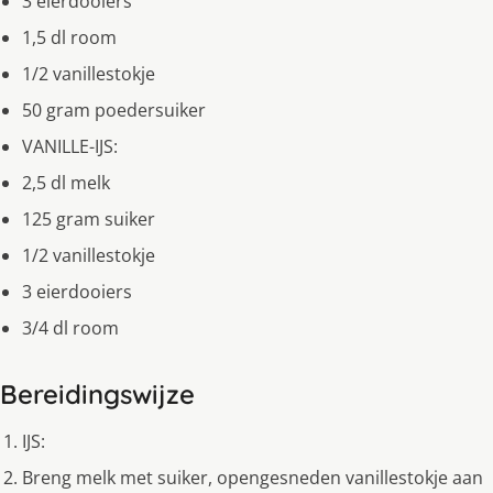
3 eierdooiers
1,5 dl room
1/2 vanillestokje
50 gram poedersuiker
VANILLE-IJS:
2,5 dl melk
125 gram suiker
1/2 vanillestokje
3 eierdooiers
3/4 dl room
Bereidingswijze
IJS:
Breng melk met suiker, opengesneden vanillestokje aan