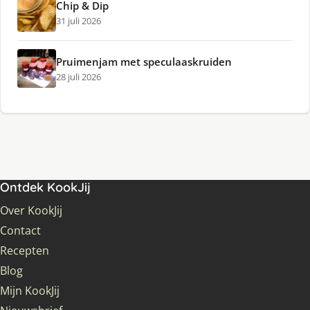
Chip & Dip
31 juli 2026
Pruimenjam met speculaaskruiden
28 juli 2026
Ontdek KookJij
Over KookJij
Contact
Recepten
Blog
Mijn KookJij