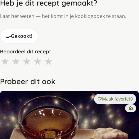
Heb je dit recept gemaakt?
Laat het weten — het komt in je kooklogboek te staan.
🍳
Gekookt!
Beoordeel dit recept
★
★
★
★
★
Probeer dit ook
Maak favoriet
0
👍