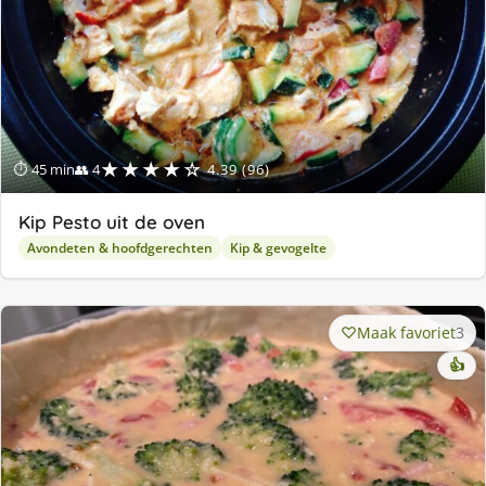
★★★★☆
⏱ 45 min
👥 4
4.39 (96)
Kip Pesto uit de oven
Avondeten & hoofdgerechten
Kip & gevogelte
Maak favoriet
3
👍