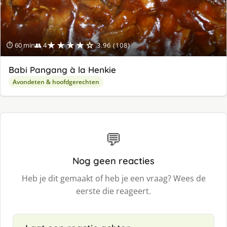
★★★★☆
⏱ 60 min
👥 4
3.96 (108)
Babi Pangang à la Henkie
Avondeten & hoofdgerechten
💬
Nog geen reacties
Heb je dit gemaakt of heb je een vraag? Wees de
eerste die reageert.