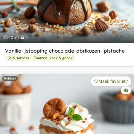
⏱ 10 min
👥 6
Va­nil­le-ijstop­ping cho­co­la­de-abri­ko­zen- pis­ta­che
IJs & sorbets
Taarten, koek & gebak
AI-kok
Maak favoriet
7
👍