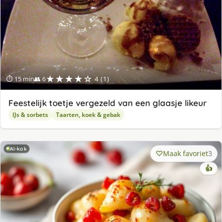
★★★★☆
⏱ 15 min
👥 6
4 (1)
Feestelijk toetje vergezeld van een glaasje likeur
IJs & sorbets
Taarten, koek & gebak
AI-kok
Maak favoriet
3
👍