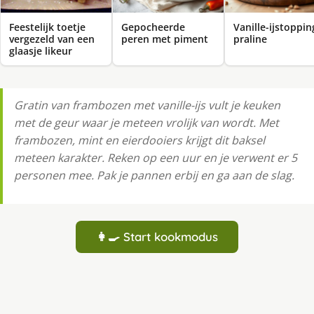
Feestelijk toetje
Gepocheerde
Va­nil­le-ijstop­pin
vergezeld van een
peren met piment
pra­li­ne
glaasje likeur
Gratin van frambozen met vanille-ijs vult je keuken
met de geur waar je meteen vrolijk van wordt. Met
frambozen, mint en eierdooiers krijgt dit baksel
meteen karakter. Reken op een uur en je verwent er 5
personen mee. Pak je pannen erbij en ga aan de slag.
👩‍🍳 Start kookmodus