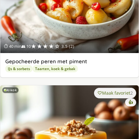
★★★★☆
⏱ 40 min
👥 10
3.5 (2)
Gepocheerde peren met piment
IJs & sorbets
Taarten, koek & gebak
AI-kok
Maak favoriet
2
👍