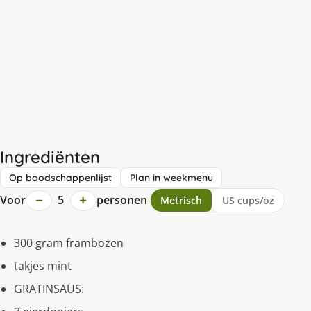
Ingrediënten
Op boodschappenlijst
Plan in weekmenu
−
+
Voor
5
personen
Metrisch
US cups/oz
300 gram frambozen
takjes mint
GRATINSAUS: