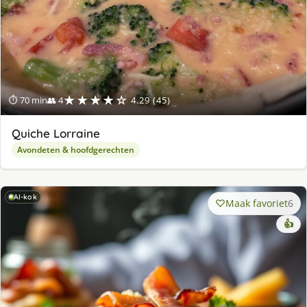
★★★★☆
⏱ 70 min
👥 4
4.29 (45)
Quiche Lorraine
Avondeten & hoofdgerechten
AI-kok
Maak favoriet
6
👍