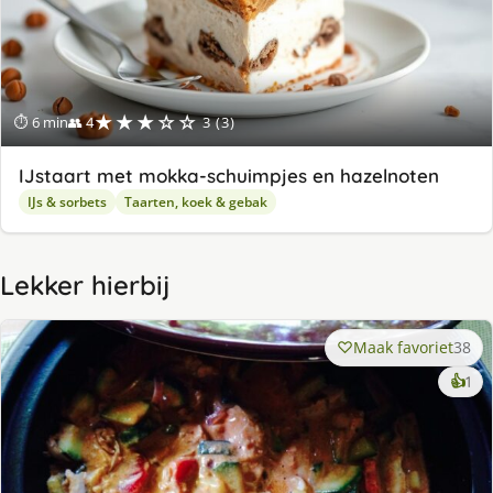
★★★☆☆
⏱ 6 min
👥 4
3 (3)
IJstaart met mokka-schuimpjes en hazelnoten
IJs & sorbets
Taarten, koek & gebak
Lekker hierbij
Maak favoriet
38
ke
👍
1
lek
ge