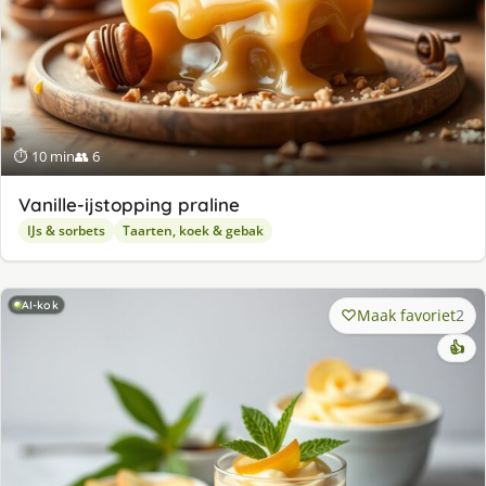
⏱ 10 min
👥 6
Va­nil­le-ijstop­ping pra­li­ne
IJs & sorbets
Taarten, koek & gebak
AI-kok
Maak favoriet
2
👍