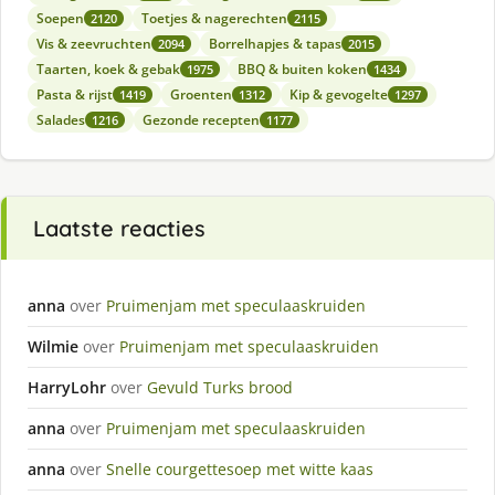
Soepen
Toetjes & nagerechten
2120
2115
Vis & zeevruchten
Borrelhapjes & tapas
2094
2015
Taarten, koek & gebak
BBQ & buiten koken
1975
1434
Pasta & rijst
Groenten
Kip & gevogelte
1419
1312
1297
Salades
Gezonde recepten
1216
1177
Laatste reacties
anna
over
Pruimenjam met speculaaskruiden
Wilmie
over
Pruimenjam met speculaaskruiden
HarryLohr
over
Gevuld Turks brood
anna
over
Pruimenjam met speculaaskruiden
anna
over
Snelle courgettesoep met witte kaas