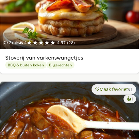
★★★★★
⏱ 2 min
👥 4
4.57 (28)
Stoverij van varkenswangetjes
BBQ & buiten koken
Bijgerechten
Maak favoriet
91
ke
👍
1
lek
ge