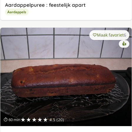
Aardappelpuree : feestelijk apart
Aardappels
Maak favoriet
6
👍
★★★★★
⏱ 60 min
4.5 (20)