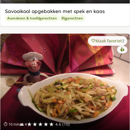
Savooikool opgebakken met spek en kaas
Avondeten & hoofdgerechten
Bijgerechten
Maak favoriet
3
👍
★★★★★
⏱ 10 min
👥 4
4.6 (10)