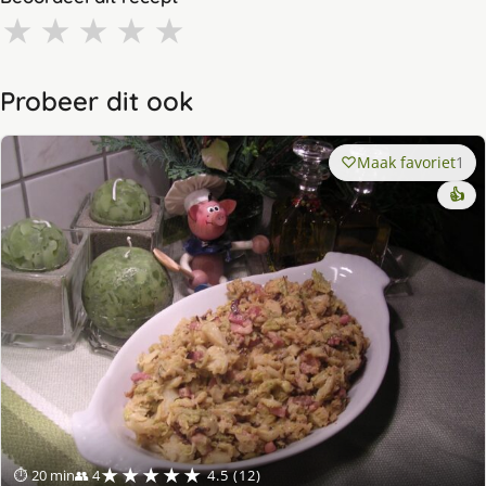
★
★
★
★
★
Probeer dit ook
Maak favoriet
1
👍
★★★★★
⏱ 20 min
👥 4
4.5 (12)