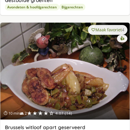
Gestoofde groenten
Avondeten & hoofdgerechten
Bijgerechten
Maak favoriet
4
👍
★★★★☆
⏱ 10 min
👥 2
4.07 (14)
Brussels witloof apart geserveerd