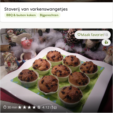
Stoverij van varkenswangetjes
BBQ & buiten koken
Bijgerechten
Maak favoriet
10
👍
★★★★☆
⏱ 30 min
4.12 (52)