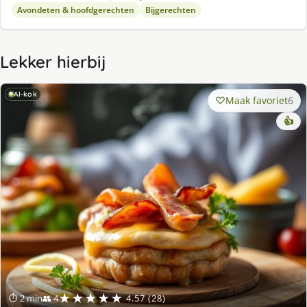
Avondeten & hoofdgerechten
Bijgerechten
Lekker hierbij
AI-kok
Maak favoriet
6
👍
★★★★★
⏱ 2 min
👥 4
4.57 (28)