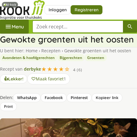
AI-kok
Inloggen
Registreren
Zoek een recept
Menu
Gewokte groenten uit het oosten
U bent hier:
Home
›
Recepten
›
Gewokte groenten uit het oosten
Avondeten & hoofdgerechten
Bijgerechten
Groenten
★★★★☆
Recept van
derbyke
4 (6)
Maak favoriet
1
👍
Lekker!
Delen:
WhatsApp
Facebook
Pinterest
Kopieer link
Print