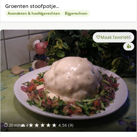
Groenten stoofpotje…
Avondeten & hoofdgerechten
Bijgerechten
Maak favoriet
6
👍
★★★★★
⏱ 20 min
👥 4
4.56 (9)