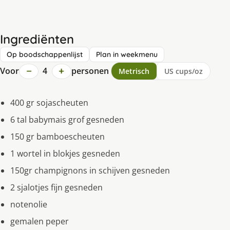
Ingrediënten
Op boodschappenlijst
Plan in weekmenu
−
+
Voor
4
personen
Metrisch
US cups/oz
400 gr sojascheuten
6 tal babymais grof gesneden
150 gr bamboescheuten
1 wortel in blokjes gesneden
150gr champignons in schijven gesneden
2 sjalotjes fijn gesneden
notenolie
gemalen peper