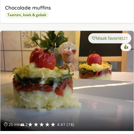
Chocolade muffins
Taarten, koek & gebak
Maak favoriet
21
👍
★★★★★
⏱ 25 min
👥 2
4.61 (18)