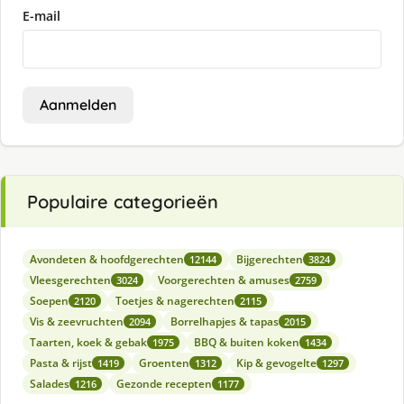
E-mail
Aanmelden
Populaire categorieën
Avondeten & hoofdgerechten
Bijgerechten
12144
3824
Vleesgerechten
Voorgerechten & amuses
3024
2759
Soepen
Toetjes & nagerechten
2120
2115
Vis & zeevruchten
Borrelhapjes & tapas
2094
2015
Taarten, koek & gebak
BBQ & buiten koken
1975
1434
Pasta & rijst
Groenten
Kip & gevogelte
1419
1312
1297
Salades
Gezonde recepten
1216
1177