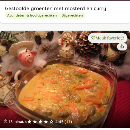
Gestoofde groenten met mosterd en curry
Avondeten & hoofdgerechten
Bijgerechten
Maak favoriet
3
👍
★★★★☆
⏱ 15 min
👥 4
4.45 (11)