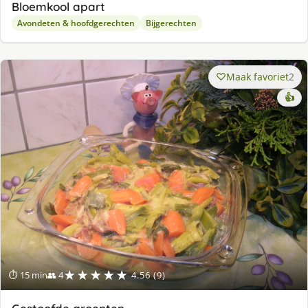
Bloemkool apart
Avondeten & hoofdgerechten
Bijgerechten
Maak favoriet
2
👍
★★★★★
⏱ 15 min
👥 4
4.56 (9)