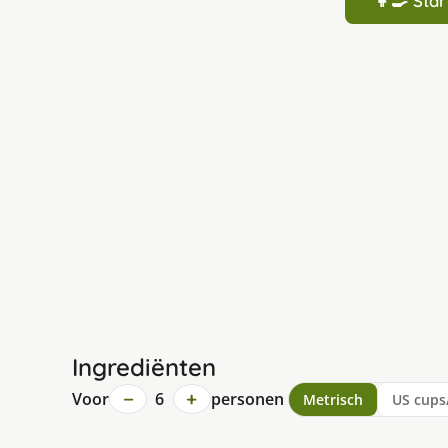
👩‍🍳 St
Ingrediënten
−
+
Voor
6
personen
Metrisch
US cups