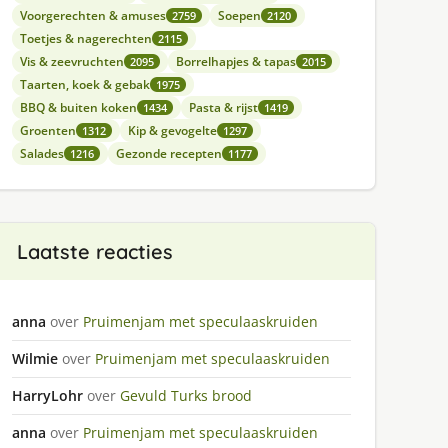
Voorgerechten & amuses
Soepen
2759
2120
Toetjes & nagerechten
2115
Vis & zeevruchten
Borrelhapjes & tapas
2095
2015
Taarten, koek & gebak
1975
BBQ & buiten koken
Pasta & rijst
1434
1419
Groenten
Kip & gevogelte
1312
1297
Salades
Gezonde recepten
1216
1177
Laatste reacties
anna
over
Pruimenjam met speculaaskruiden
Wilmie
over
Pruimenjam met speculaaskruiden
HarryLohr
over
Gevuld Turks brood
anna
over
Pruimenjam met speculaaskruiden