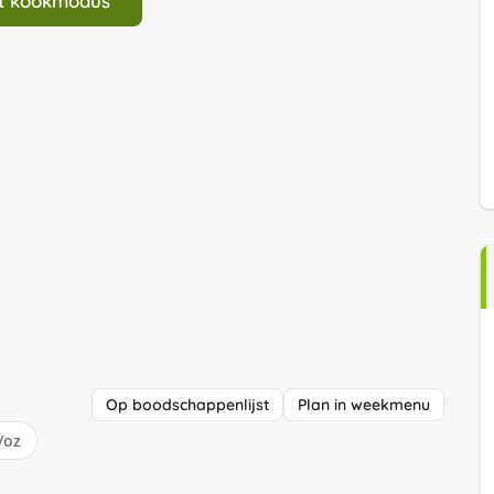
art kookmodus
Op boodschappenlijst
Plan in weekmenu
/oz