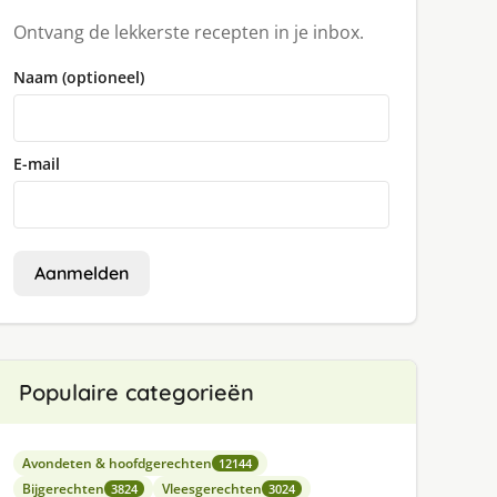
Ontvang de lekkerste recepten in je inbox.
Naam (optioneel)
E-mail
Aanmelden
Populaire categorieën
Avondeten & hoofdgerechten
12144
Bijgerechten
Vleesgerechten
3824
3024