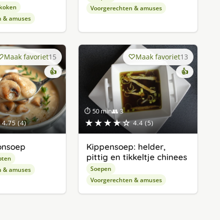
 koken
Voorgerechten & amuses
n & amuses
Maak favoriet
15
Maak favoriet
13
👍
👍
⏱ 50 min
👥 3
★★★★☆
4.75 (4)
4.4 (5)
onsoep
Kippensoep: helder,
pittig en tikkeltje chinees
pten
Soepen
n & amuses
Voorgerechten & amuses