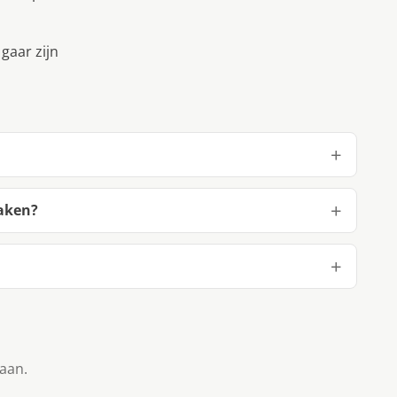
gaar zijn
aken?
taan.