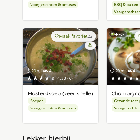
Voorgerechten & amuses
BBQ & buiten
Voorgerechte
AI-kok
Maak favoriet
22
👍
⏱ 20 min
👥 4
⏱ 20 min
👥 4
★★★★☆
★★★★★
4.33 (6)
Mosterdsoep (zeer snelle)
Champign
Soepen
Gezonde rece
Voorgerechten & amuses
Voorgerechte
Lekker hierbij