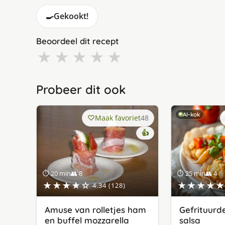
🍳
Gekookt!
Beoordeel dit recept
★
★
★
★
★
Probeer dit ook
AI-kok
Maak favoriet
48
👍
⏱ 20 min
👥 8
⏱ 25 min
👥 4
★★★★☆
★★★★★
4.34 (128)
Amuse van rolletjes ham
Gefrituurd
en buffel mozzarella
salsa