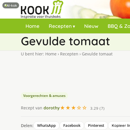
AI-kok
Home
Recepten
Nieuw
BBQ & Z
Gevulde tomaat
U bent hier:
Home
›
Recepten
›
Gevulde tomaat
Voorgerechten & amuses
★★★☆☆
Recept van
dorothy
3.29 (7)
Delen:
WhatsApp
Facebook
Pinterest
Kopieer li