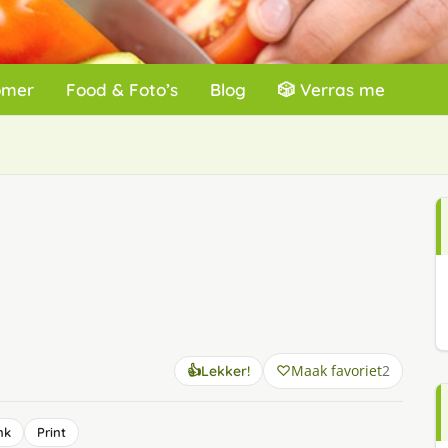
omer
Food & Foto’s
Blog
🎲 Verras me
Maak favoriet
2
👍
Lekker!
nk
Print