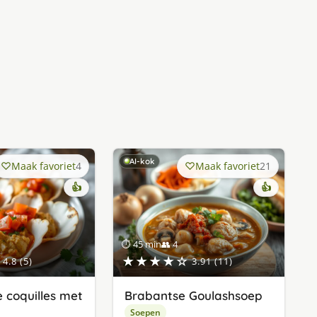
AI-kok
Maak favoriet
4
Maak favoriet
21
👍
👍
⏱ 45 min
👥 4
★★★★☆
4.8 (5)
3.91 (11)
e coquilles met
Brabantse Goulashsoep
Soepen