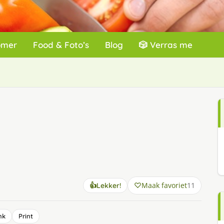
omer
Food & Foto’s
Blog
🎲 Verras me
Maak favoriet
11
👍
Lekker!
nk
Print