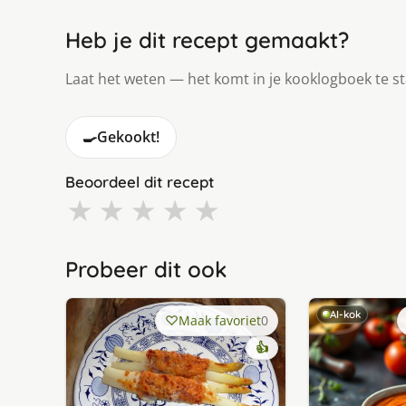
Heb je dit recept gemaakt?
Laat het weten — het komt in je kooklogboek te s
🍳
Gekookt!
Beoordeel dit recept
★
★
★
★
★
Probeer dit ook
AI-kok
Maak favoriet
0
👍