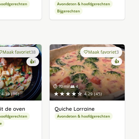
hoofdgerechten
Avondeten & hoofdgerechten
Bijgerechten
Maak favoriet
38
Maak favoriet
3
keer
👍
👍
1
lekker
gevonden
⏱ 70 min
👥 4
★★★★☆
4.39 (96)
4.29 (45)
it de oven
Quiche Lorraine
hoofdgerechten
Avondeten & hoofdgerechten
e