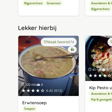
Bijgerechten
Groenten
Avondeten & 
Bijgerechten
Lekker hierbij
Maak favoriet
74
👍
⏱ 45 min
👥 4
★★★★☆
⏱ 120 min
👥 4
Kip Pesto u
★★★★☆
4.42 (612)
Avondeten & 
Kip & gevogelt
Erwtensoep
Soepen