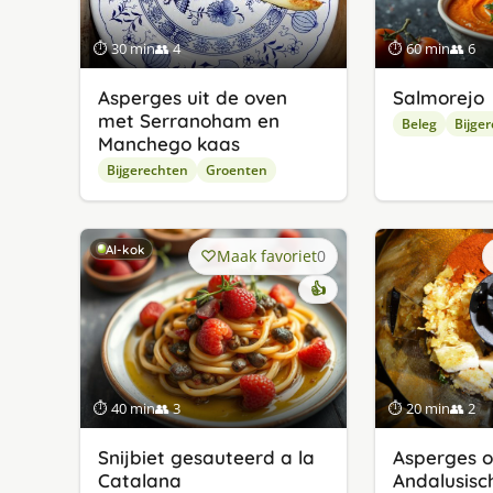
⏱ 30 min
👥 4
⏱ 60 min
👥 6
Asperges uit de oven
Salmorejo
met Serranoham en
Beleg
Bijge
Manchego kaas
Bijgerechten
Groenten
AI-kok
Maak favoriet
0
👍
⏱ 40 min
👥 3
⏱ 20 min
👥 2
Snijbiet gesauteerd a la
Asperges o
Catalana
Andalusisc