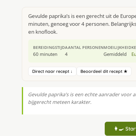
Gevulde paprika’s is een gerecht uit de Euro
minuten, genoeg voor 4 personen. Belangrijk
en knoflook.
BEREIDINGSTIJD
AANTAL PERSONEN
MOEILIJKHEID
K
60 minuten
4
Gemiddeld
E
Direct naar recept ↓
Beoordeel dit recept ★
Gevulde paprika’s is een echte aanrader voor aa
bijgerecht meteen karakter.
👩‍🍳 St