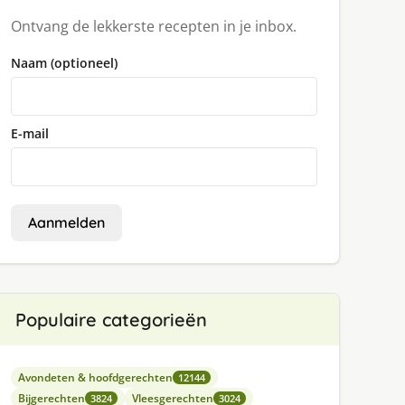
Ontvang de lekkerste recepten in je inbox.
Naam (optioneel)
E-mail
Aanmelden
Populaire categorieën
Avondeten & hoofdgerechten
12144
Bijgerechten
Vleesgerechten
3824
3024