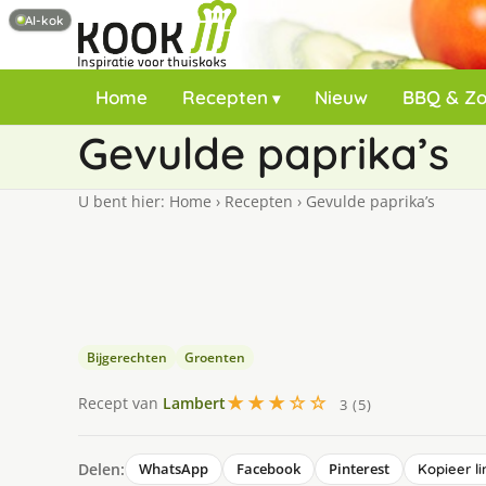
AI-kok
Home
Recepten
Nieuw
BBQ & Z
Gevulde paprika’s
U bent hier:
Home
›
Recepten
›
Gevulde paprika’s
Bijgerechten
Groenten
★★★☆☆
Recept van
Lambert
3 (5)
Delen:
WhatsApp
Facebook
Pinterest
Kopieer li