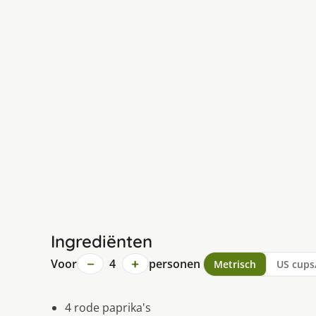
Ingrediënten
−
+
Voor
4
personen
Metrisch
US cups
4 rode paprika's