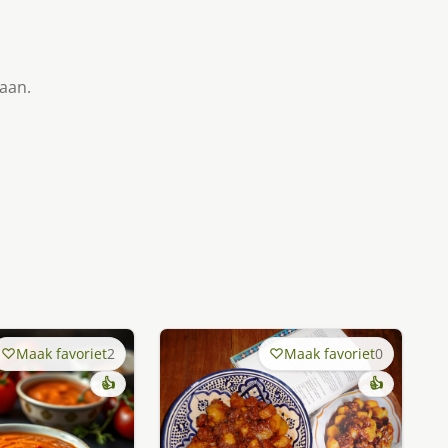
taan.
Maak favoriet
2
Maak favoriet
0
👍
👍