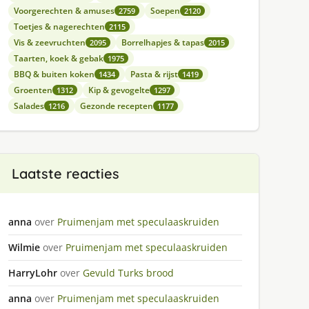
Voorgerechten & amuses
Soepen
2759
2120
Toetjes & nagerechten
2115
Vis & zeevruchten
Borrelhapjes & tapas
2095
2015
Taarten, koek & gebak
1975
BBQ & buiten koken
Pasta & rijst
1434
1419
Groenten
Kip & gevogelte
1312
1297
Salades
Gezonde recepten
1216
1177
Laatste reacties
anna
over
Pruimenjam met speculaaskruiden
Wilmie
over
Pruimenjam met speculaaskruiden
HarryLohr
over
Gevuld Turks brood
anna
over
Pruimenjam met speculaaskruiden