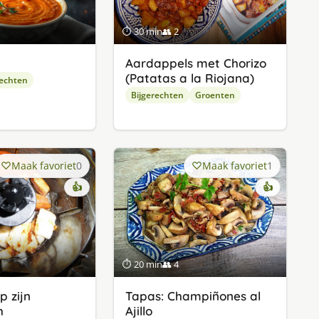
⏱ 30 min
👥 2
Aardappels met Chorizo
(Patatas a la Riojana)
rechten
Bijgerechten
Groenten
Maak favoriet
0
Maak favoriet
1
👍
👍
⏱ 20 min
👥 4
p zijn
Tapas: Champiñones al
h
Ajillo