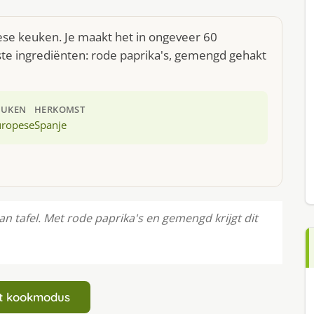
pese keuken. Je maakt het in ongeveer 60
ste ingrediënten: rode paprika's, gemengd gehakt
EUKEN
HERKOMST
uropese
Spanje
n tafel. Met rode paprika's en gemengd krijgt dit
art kookmodus