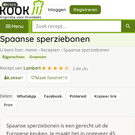
AI-kok
AI-kok
Inloggen
Registreren
Zoek een recept
Menu
Spaanse sperziebonen
U bent hier:
Home
›
Recepten
›
Spaanse sperziebonen
Bijgerechten
Groenten
★★★★☆
Recept van
Lambert
3.89 (9)
Maak favoriet
10
👍
Lekker!
Delen:
WhatsApp
Facebook
Pinterest
Kopieer link
Print
Spaanse sperziebonen is een gerecht uit de
Europese keuken. Je maakt het in ongeveer 45