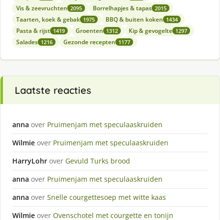
Vis & zeevruchten
Borrelhapjes & tapas
2095
2015
Taarten, koek & gebak
BBQ & buiten koken
1975
1434
Pasta & rijst
Groenten
Kip & gevogelte
1419
1312
1297
Salades
Gezonde recepten
1216
1177
Laatste reacties
anna
over
Pruimenjam met speculaaskruiden
Wilmie
over
Pruimenjam met speculaaskruiden
HarryLohr
over
Gevuld Turks brood
anna
over
Pruimenjam met speculaaskruiden
anna
over
Snelle courgettesoep met witte kaas
Wilmie
over
Ovenschotel met courgette en tonijn