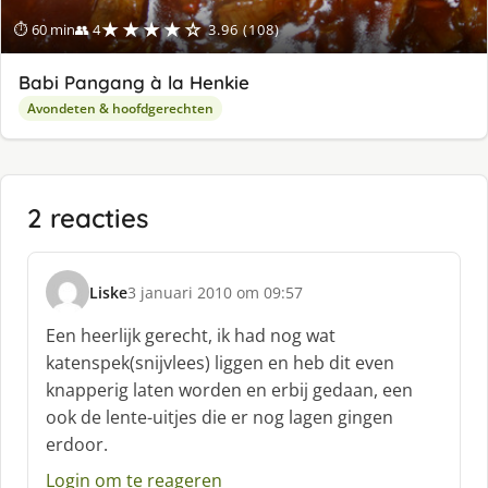
★★★★☆
⏱ 60 min
👥 4
3.96 (108)
Babi Pangang à la Henkie
Avondeten & hoofdgerechten
2 reacties
Liske
3 januari 2010 om 09:57
s
c
Een heerlijk gerecht, ik had nog wat
h
katenspek(snijvlees) liggen en heb dit even
r
knapperig laten worden en erbij gedaan, een
e
ook de lente-uitjes die er nog lagen gingen
e
f
erdoor.
:
Login om te reageren