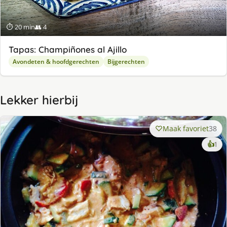
⏱ 20 min
👥 4
Tapas: Champiñones al Ajillo
Avondeten & hoofdgerechten
Bijgerechten
Lekker hierbij
Maak favoriet
38
ke
👍
1
lek
ge