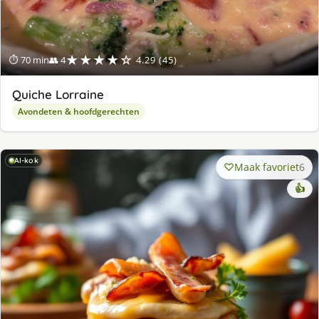
★★★★☆
⏱ 70 min
👥 4
4.29 (45)
Quiche Lorraine
Avondeten & hoofdgerechten
AI-kok
Maak favoriet
6
👍