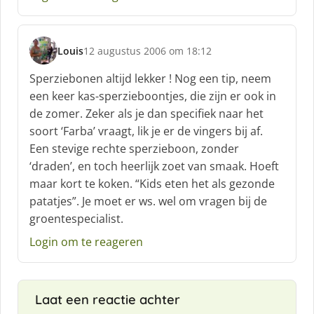
Louis
12 augustus 2006 om 18:12
s
c
Sperziebonen altijd lekker ! Nog een tip, neem
h
een keer kas-sperzieboontjes, die zijn er ook in
r
de zomer. Zeker als je dan specifiek naar het
e
soort ‘Farba’ vraagt, lik je er de vingers bij af.
e
f
Een stevige rechte sperzieboon, zonder
:
‘draden’, en toch heerlijk zoet van smaak. Hoeft
maar kort te koken. “Kids eten het als gezonde
patatjes”. Je moet er ws. wel om vragen bij de
groentespecialist.
Login om te reageren
Laat een reactie achter