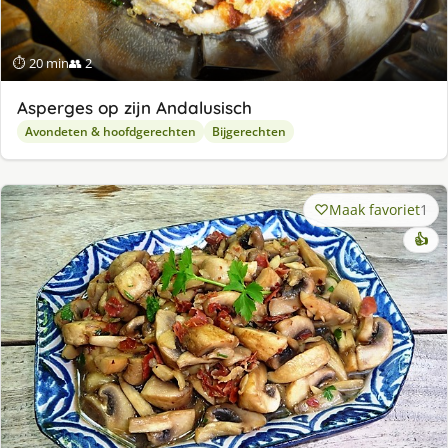
⏱ 20 min
👥 2
Asperges op zijn Andalusisch
Avondeten & hoofdgerechten
Bijgerechten
Maak favoriet
1
👍