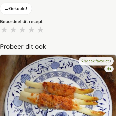
🍳
Gekookt!
Beoordeel dit recept
★
★
★
★
★
Probeer dit ook
Maak favoriet
0
👍