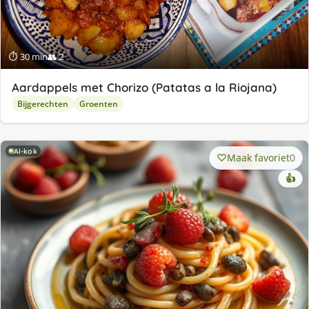
⏱ 30 min
👥 2
Aardappels met Chorizo (Patatas a la Riojana)
Bijgerechten
Groenten
AI-kok
Maak favoriet
0
👍