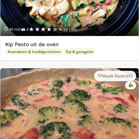
★★★★☆
⏱ 45 min
👥 4
4.39 (96)
Kip Pesto uit de oven
Avondeten & hoofdgerechten
Kip & gevogelte
Maak favoriet
3
👍