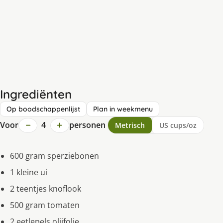
Ingrediënten
Op boodschappenlijst
Plan in weekmenu
−
+
Voor
4
personen
Metrisch
US cups/oz
600 gram sperziebonen
1 kleine ui
2 teentjes knoflook
500 gram tomaten
2 eetlepels olijfolie