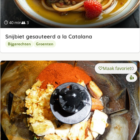
⏱ 40 min
👥 3
Snijbiet gesauteerd a la Catalana
Bijgerechten
Groenten
Maak favoriet
0
👍