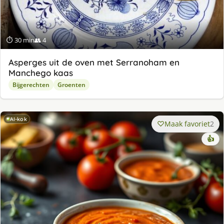
⏱ 30 min
👥 4
Asperges uit de oven met Serranoham en
Manchego kaas
Bijgerechten
Groenten
AI-kok
Maak favoriet
2
👍