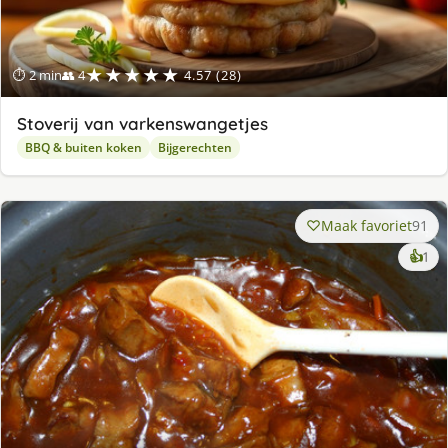
★★★★★
⏱ 2 min
👥 4
4.57 (28)
Stoverij van varkenswangetjes
BBQ & buiten koken
Bijgerechten
Maak favoriet
91
ke
👍
1
lek
ge