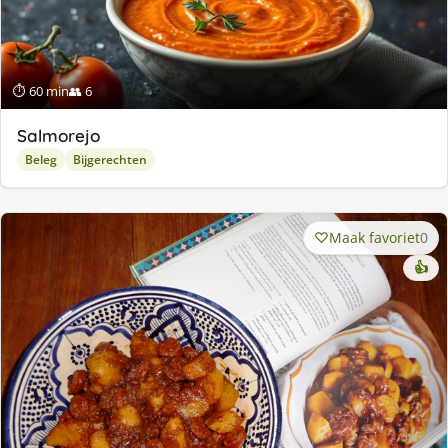
⏱ 60 min
👥 6
Salmorejo
Beleg
Bijgerechten
Maak favoriet
0
👍