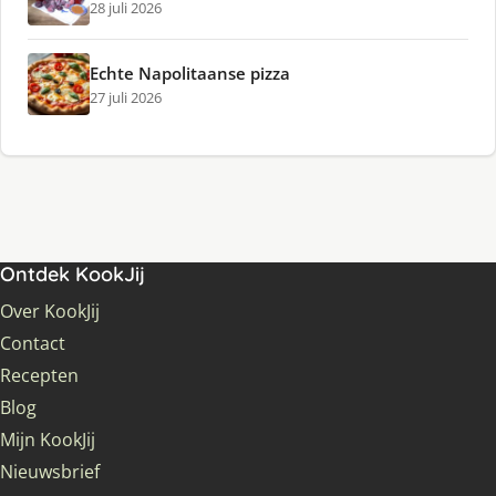
28 juli 2026
Echte Napolitaanse pizza
27 juli 2026
Ontdek KookJij
Over KookJij
Contact
Recepten
Blog
Mijn KookJij
Nieuwsbrief