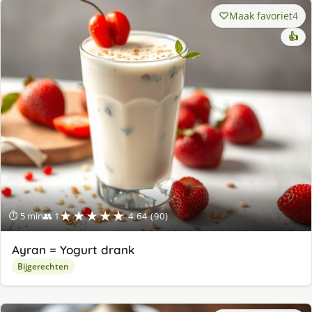
Maak favoriet
4
👍
★★★★★
⏱ 5 min
👥 1
4.64 (90)
Ayran = Yogurt drank
Bijgerechten