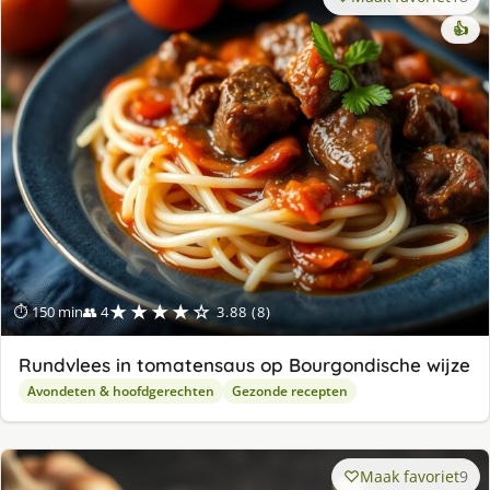
👍
★★★★☆
⏱ 150 min
👥 4
3.88 (8)
Rundvlees in tomatensaus op Bourgondische wijze
Avondeten & hoofdgerechten
Gezonde recepten
Maak favoriet
9