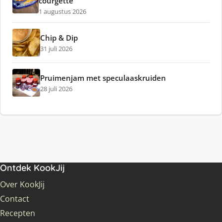
courgette
1 augustus 2026
Chip & Dip
31 juli 2026
Pruimenjam met speculaaskruiden
28 juli 2026
Ontdek KookJij
Over KookJij
Contact
Recepten