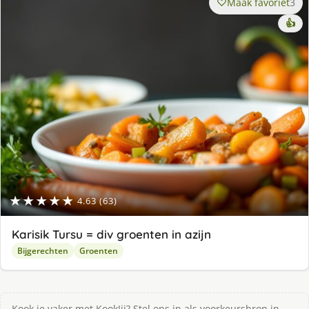
Maak favoriet
3
👍
★★★★★
4.63 (63)
Karisik Tursu = div groenten in azijn
Bijgerechten
Groenten
Kook je vaker met KookJij? Stel ons in als voorkeursbron in