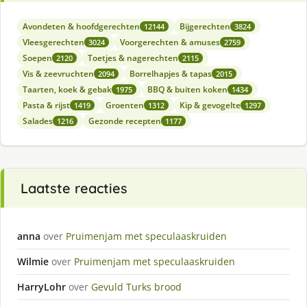
Avondeten & hoofdgerechten
Bijgerechten
12144
3824
Vleesgerechten
Voorgerechten & amuses
3024
2759
Soepen
Toetjes & nagerechten
2120
2115
Vis & zeevruchten
Borrelhapjes & tapas
2094
2015
Taarten, koek & gebak
BBQ & buiten koken
1975
1434
Pasta & rijst
Groenten
Kip & gevogelte
1419
1312
1297
Salades
Gezonde recepten
1216
1177
Laatste reacties
anna
over
Pruimenjam met speculaaskruiden
Wilmie
over
Pruimenjam met speculaaskruiden
HarryLohr
over
Gevuld Turks brood