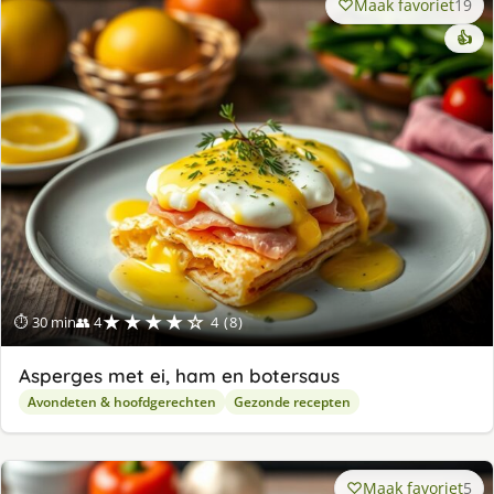
Maak favoriet
19
👍
★★★★☆
⏱ 30 min
👥 4
4 (8)
Asperges met ei, ham en botersaus
Avondeten & hoofdgerechten
Gezonde recepten
Maak favoriet
5