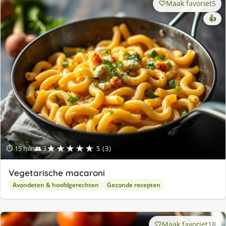
Maak favoriet
5
👍
★★★★★
⏱ 15 min
👥 3
5 (3)
Vegetarische macaroni
Avondeten & hoofdgerechten
Gezonde recepten
Maak favoriet
18