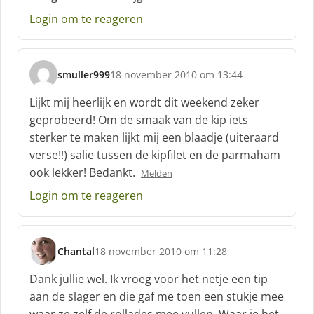
Login om te reageren
smuller999
18 november 2010 om 13:44
s
c
Lijkt mij heerlijk en wordt dit weekend zeker
h
geprobeerd! Om de smaak van de kip iets
r
sterker te maken lijkt mij een blaadje (uiteraard
e
verse!!) salie tussen de kipfilet en de parmaham
e
f
ook lekker! Bedankt.
Melden
:
Login om te reageren
Chantal
18 november 2010 om 11:28
s
c
Dank jullie wel. Ik vroeg voor het netje een tip
h
aan de slager en die gaf me toen een stukje mee
r