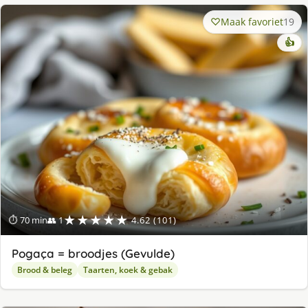
Maak favoriet
19
👍
★★★★★
⏱ 70 min
👥 1
4.62 (101)
Pogaça = broodjes (Gevulde)
Brood & beleg
Taarten, koek & gebak