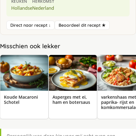
KEUKEN
HERKOMST
Hollandse
Nederland
Direct naar recept ↓
Beoordeel dit recept ★
Misschien ook lekker
Koude Macaroni
Asperges met ei,
varkenshaas me
Schotel
ham en botersaus
paprika- rijst en
komkommersala