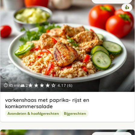
👍
★★★★☆
⏱ 45 min
👥 2
4.17 (6)
varkenshaas met paprika- rijst en
komkommersalade
Avondeten & hoofdgerechten
Bijgerechten