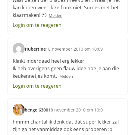
waar ze zelf de rollades mee vullen. Waar je het
e
kan kopen weet ik zelf ook niet. Succes met het
e
f
klaarmaken! 🙂
Melden
:
Login om te reageren
Hubertine
18 november 2010 om 10:09
s
c
Klinkt inderdaad heel erg lekker.
h
Ik heb overigens geen flauw idee hoe je aan die
r
keukennetjes komt.
Melden
e
e
Login om te reageren
f
:
bengel6300
18 november 2010 om 10:01
s
c
hmmm chantal ik denk dat dat super lekker zal
h
zijn ga het vanmiddag ook eens proberen :p
r