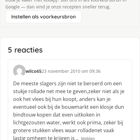
Google — dan vind je onze recepten sneller terug.
Instellen als voorkeursbron
5 reacties
wilco65
23 november 2010 om 09:36
s
c
De meeste slagers zijn niet te beroerd om een
h
stukje rollade net mee te geven,zeker niet als je
r
ook het vlees bij hun koopt, anders kan je
e
eventueel ook bij de bouwmarkt een klosje dun
e
f
bindtouw kopen dat even uitkoken in
:
lichtgezouten water, werkt ook prima, zeker bij
grotere stukken vlees waar rolladenet vaak
lastig omheen te krijgen is ..
Melden