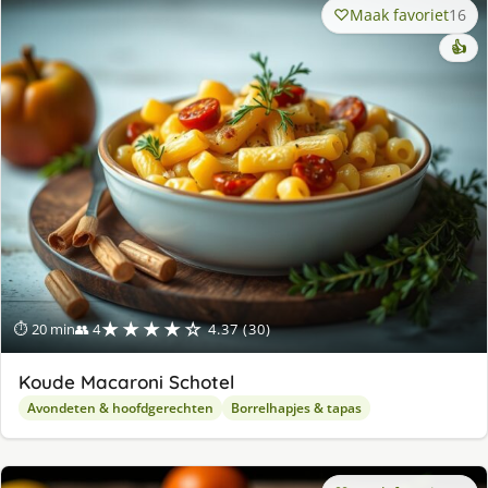
Maak favoriet
16
👍
★★★★☆
⏱ 20 min
👥 4
4.37 (30)
Koude Macaroni Schotel
Avondeten & hoofdgerechten
Borrelhapjes & tapas