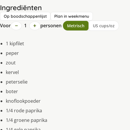
Ingrediënten
Op boodschappenlijst
Plan in weekmenu
−
+
Voor
1
personen
Metrisch
US cups/oz
1 kipfilet
peper
zout
kervel
peterselie
boter
knoflookpoeder
1/4 rode paprika
1/4 groene paprika
1/4 gele paprika