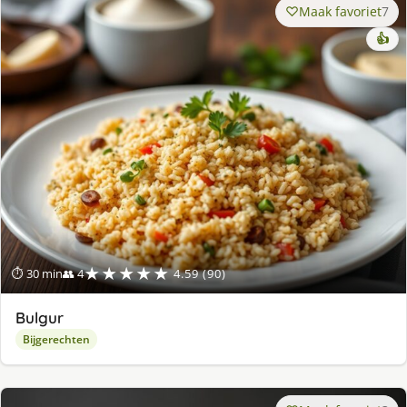
Maak favoriet
7
👍
★★★★★
⏱ 30 min
👥 4
4.59 (90)
Bulgur
Bijgerechten