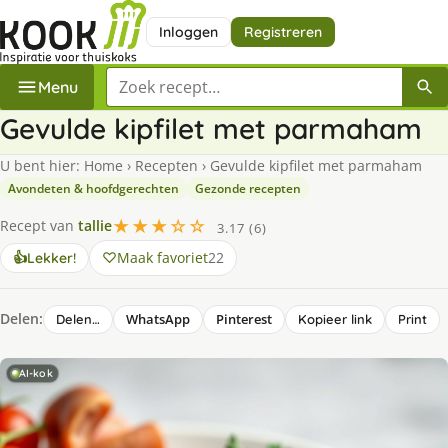
Inloggen
Registreren
Zoek een recept
Menu
Gevulde kipfilet met parmaham
U bent hier:
Home
›
Recepten
›
Gevulde kipfilet met parmaham
Avondeten & hoofdgerechten
Gezonde recepten
★★★☆☆
Recept van
tallie
3.17 (6)
Maak favoriet
22
👍
Lekker!
Delen:
WhatsApp
Pinterest
Delen…
Kopieer link
Print
AI-kok