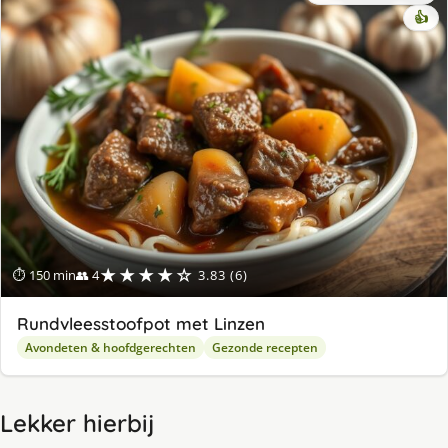
👍
★★★★☆
⏱ 150 min
👥 4
3.83 (6)
Rundvleesstoofpot met Linzen
Avondeten & hoofdgerechten
Gezonde recepten
Lekker hierbij