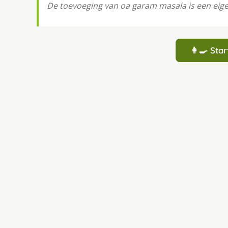
De toevoeging van oa garam masala is een eigen
👩‍🍳 St