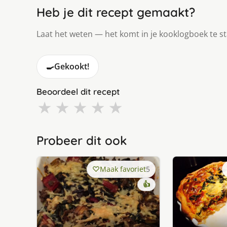
Heb je dit recept gemaakt?
Laat het weten — het komt in je kooklogboek te s
🍳
Gekookt!
Beoordeel dit recept
★
★
★
★
★
Probeer dit ook
Maak favoriet
5
👍