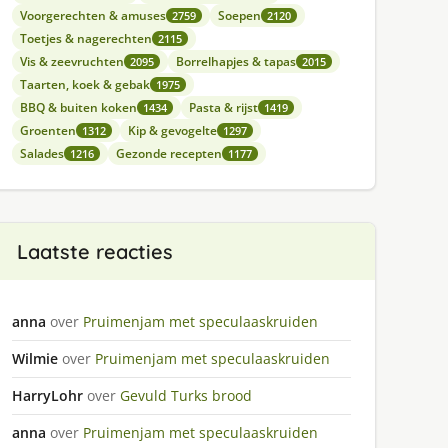
Voorgerechten & amuses
Soepen
2759
2120
Toetjes & nagerechten
2115
Vis & zeevruchten
Borrelhapjes & tapas
2095
2015
Taarten, koek & gebak
1975
BBQ & buiten koken
Pasta & rijst
1434
1419
Groenten
Kip & gevogelte
1312
1297
Salades
Gezonde recepten
1216
1177
Laatste reacties
anna
over
Pruimenjam met speculaaskruiden
Wilmie
over
Pruimenjam met speculaaskruiden
HarryLohr
over
Gevuld Turks brood
anna
over
Pruimenjam met speculaaskruiden