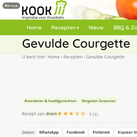
AI-kok
Home
Recepten
Nieuw
BBQ & Z
Gevulde Courgette
U bent hier:
Home
›
Recepten
›
Gevulde Courgette
Avondeten & hoofdgerechten
Vergeten Groenten
★★★☆☆
Recept van
drem
3 (2)
Delen:
WhatsApp
Facebook
Pinterest
Kopieer li