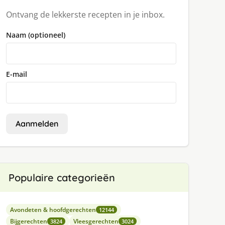
Ontvang de lekkerste recepten in je inbox.
Naam (optioneel)
E-mail
Aanmelden
Populaire categorieën
Avondeten & hoofdgerechten
12144
Bijgerechten
Vleesgerechten
3824
3024