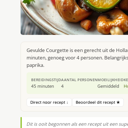
Gevulde Courgette is een gerecht uit de Holl
minuten, genoeg voor 4 personen. Belangrijkst
paprika.
BEREIDINGSTIJD
AANTAL PERSONEN
MOEILIJKHEID
K
45 minuten
4
Gemiddeld
H
Direct naar recept ↓
Beoordeel dit recept ★
Dit is ooit begonnen als een recept uit een sup