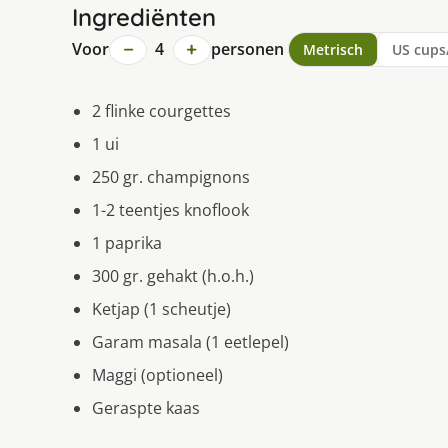
Ingrediënten
−
+
Voor
4
personen
Metrisch
US cups
2 flinke courgettes
1 ui
250 gr. champignons
1-2 teentjes knoflook
1 paprika
300 gr. gehakt (h.o.h.)
Ketjap (1 scheutje)
Garam masala (1 eetlepel)
Maggi (optioneel)
Geraspte kaas