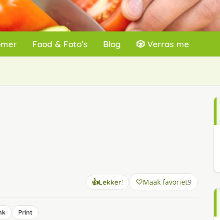
omer
Food & Foto’s
Blog
🎲 Verras me
Maak favoriet
9
👍
Lekker!
nk
Print