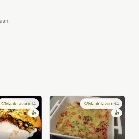
taan.
Maak favoriet
4
Maak favoriet
4
👍
👍