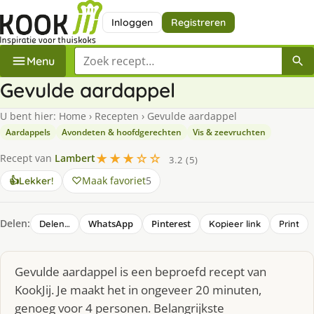
Inloggen
Registreren
Zoek een recept
Menu
Gevulde aardappel
U bent hier:
Home
›
Recepten
›
Gevulde aardappel
Aardappels
Avondeten & hoofdgerechten
Vis & zeevruchten
★★★☆☆
Recept van
Lambert
3.2 (5)
Maak favoriet
5
👍
Lekker!
Delen:
WhatsApp
Pinterest
Delen…
Kopieer link
Print
Gevulde aardappel is een beproefd recept van
KookJij. Je maakt het in ongeveer 20 minuten,
genoeg voor 4 personen. Belangrijkste