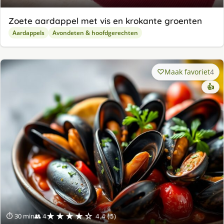
Zoete aardappel met vis en krokante groenten
Aardappels
Avondeten & hoofdgerechten
Maak favoriet
4
👍
★★★★☆
⏱ 30 min
👥 4
4.4 (5)