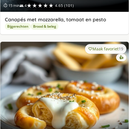
★★★★★
⏱ 15 min
👥 4
4.65 (101)
Canapés met mozzarella, tomaat en pesto
Bijgerechten
Brood & beleg
Maak favoriet
19
👍