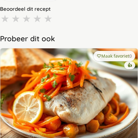
Beoordeel dit recept
★
★
★
★
★
Probeer dit ook
Maak favoriet
0
👍