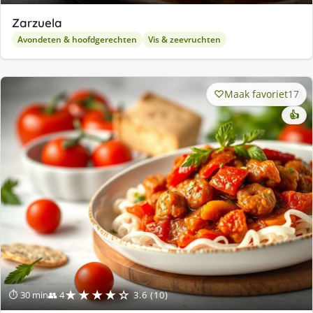
Zarzuela
Avondeten & hoofdgerechten
Vis & zeevruchten
Maak favoriet
17
👍
★★★★☆
⏱ 30 min
👥 4
3.6 (10)