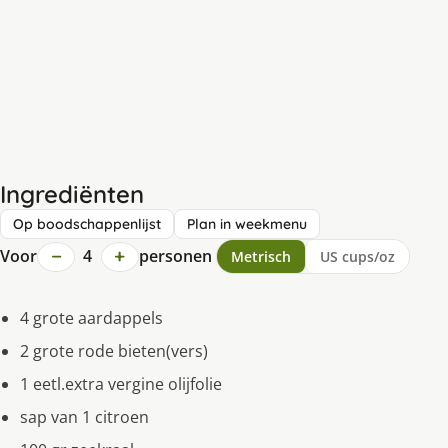
Ingrediënten
Op boodschappenlijst
Plan in weekmenu
−
+
Voor
4
personen
Metrisch
US cups/oz
4 grote aardappels
2 grote rode bieten(vers)
1 eetl.extra vergine olijfolie
sap van 1 citroen