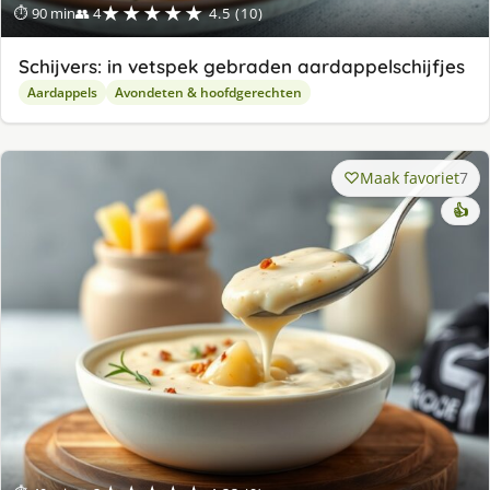
★★★★★
⏱ 90 min
👥 4
4.5 (10)
Schijvers: in vetspek gebraden aardappelschijfjes
Aardappels
Avondeten & hoofdgerechten
Maak favoriet
7
👍