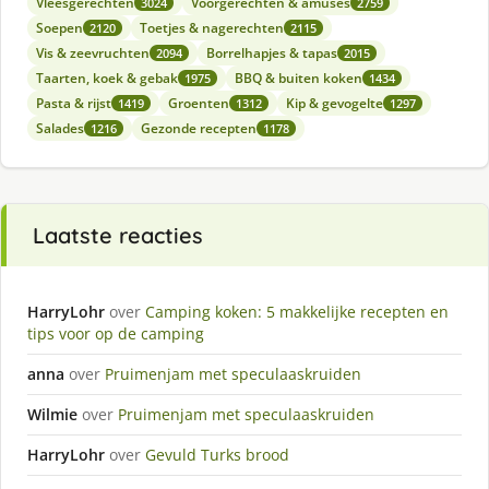
Vleesgerechten
Voorgerechten & amuses
3024
2759
Soepen
Toetjes & nagerechten
2120
2115
Vis & zeevruchten
Borrelhapjes & tapas
2094
2015
Taarten, koek & gebak
BBQ & buiten koken
1975
1434
Pasta & rijst
Groenten
Kip & gevogelte
1419
1312
1297
Salades
Gezonde recepten
1216
1178
Laatste reacties
HarryLohr
over
Camping koken: 5 makkelijke recepten en
tips voor op de camping
anna
over
Pruimenjam met speculaaskruiden
Wilmie
over
Pruimenjam met speculaaskruiden
HarryLohr
over
Gevuld Turks brood