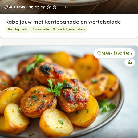
★☆☆☆☆
⏱ 40 min
👥 2
1 (1)
Kabeljauw met kerriepanade en wortelsalade
Aardappels
Avondeten & hoofdgerechten
Maak favoriet
5
👍