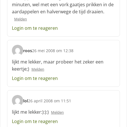
minuten, wel met een vork gaatjes prikken in de
e
aardappelen en halverwege de tijd draaien.
e
f
Melden
:
Login om te reageren
roos
26 mei 2008 om 12:38
s
c
lijkt me lekker, maar probeer het zeker een
h
keertje;)
Melden
r
e
Login om te reageren
e
f
:
lol
26 april 2008 om 11:51
s
c
lijkt me lekker:):):)
Melden
h
Login om te reageren
r