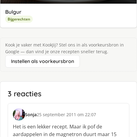
Bulgur
Bijgerechten
Kook je vaker met KookJij? Stel ons in als voorkeursbron in
Google — dan vind je onze recepten sneller terug.
Instellen als voorkeursbron
3 reacties
Sonja
25 september 2011 om 22:07
s
c
Het is een lekker recept. Maar ik pof de
h
aardappelen in de magnetron duurt maar 15
r