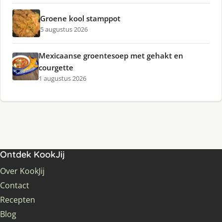
Groene kool stamppot
5 augustus 2026
Mexicaanse groentesoep met gehakt en
courgette
1 augustus 2026
Ontdek KookJij
Over KookJij
Contact
Recepten
Blog