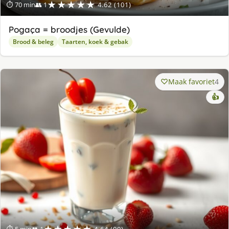
★★★★★
⏱ 70 min
👥 1
4.62 (101)
Pogaça = broodjes (Gevulde)
Brood & beleg
Taarten, koek & gebak
Maak favoriet
4
👍
★★★★★
⏱ 5 min
👥 1
4.64 (90)