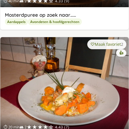
★★★★☆
⏱ 40 min
👥 2
4.33 (9)
Mosterdpuree op zoek naar……
Aardappels
Avondeten & hoofdgerechten
Maak favoriet
2
👍
★★★★☆
⏱ 20 min
👥 2
4.43 (7)