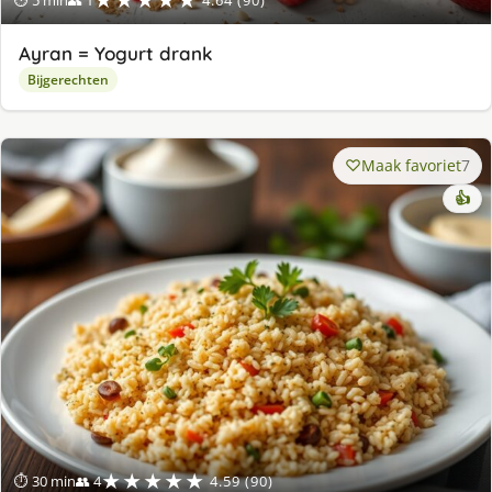
Ayran = Yogurt drank
Bijgerechten
Maak favoriet
7
👍
★★★★★
⏱ 30 min
👥 4
4.59 (90)