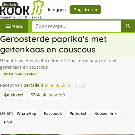
AI-kok
AI-kok
AI-kok
AI-kok
Inloggen
Registreren
Zoek een recept
Menu
Geroosterde paprika’s met
geitenkaas en couscous
U bent hier:
Home
›
Recepten
›
Geroosterde paprika’s met
geitenkaas en couscous
BBQ & buiten koken
★★★☆☆
Recept van
bertallers
3 (2)
Maak favoriet
3
👍
Lekker!
Delen:
WhatsApp
Facebook
Pinterest
Kopieer link
Print