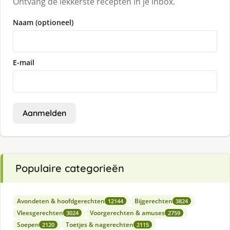
Ontvang de lekkerste recepten in je inbox.
Naam (optioneel)
E-mail
Aanmelden
Populaire categorieën
Avondeten & hoofdgerechten
Bijgerechten
12144
3824
Vleesgerechten
Voorgerechten & amuses
3024
2759
Soepen
Toetjes & nagerechten
2120
2115