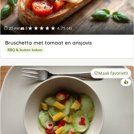
★★★★★
⏱ 20 min
👥 8
4.75 (4)
Bruschetta met tomaat en ansjovis
BBQ & buiten koken
Maak favoriet
9
👍