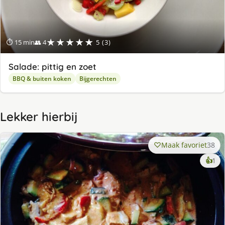
★★★★★
⏱ 15 min
👥 4
5 (3)
Salade: pittig en zoet
BBQ & buiten koken
Bijgerechten
Lekker hierbij
Maak favoriet
38
ke
👍
1
lek
ge