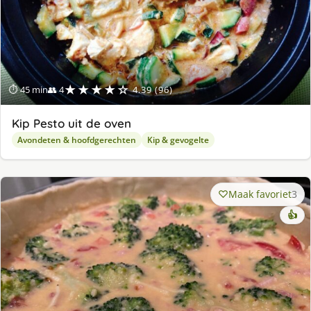
★★★★☆
⏱ 45 min
👥 4
4.39 (96)
Kip Pesto uit de oven
Avondeten & hoofdgerechten
Kip & gevogelte
Maak favoriet
3
👍