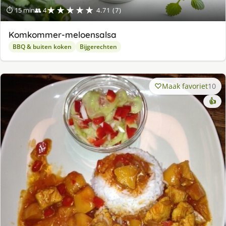
★★★★★
⏱ 15 min
👥 4
4.71 (7)
Komkommer-meloensalsa
BBQ & buiten koken
Bijgerechten
Maak favoriet
10
👍