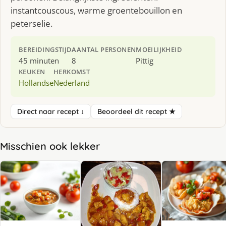
instantcouscous, warme groentebouillon en
peterselie.
BEREIDINGSTIJD
AANTAL PERSONEN
MOEILIJKHEID
45 minuten
8
Pittig
KEUKEN
HERKOMST
Hollandse
Nederland
Direct naar recept ↓
Beoordeel dit recept ★
Misschien ook lekker