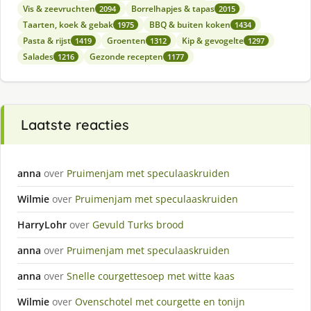
Vis & zeevruchten
Borrelhapjes & tapas
2094
2015
Taarten, koek & gebak
BBQ & buiten koken
1975
1434
Pasta & rijst
Groenten
Kip & gevogelte
1419
1312
1297
Salades
Gezonde recepten
1216
1177
Laatste reacties
anna
over
Pruimenjam met speculaaskruiden
Wilmie
over
Pruimenjam met speculaaskruiden
HarryLohr
over
Gevuld Turks brood
anna
over
Pruimenjam met speculaaskruiden
anna
over
Snelle courgettesoep met witte kaas
Wilmie
over
Ovenschotel met courgette en tonijn