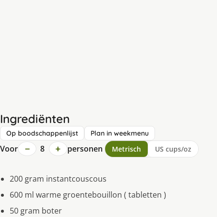
Ingrediënten
Op boodschappenlijst
Plan in weekmenu
−
+
Voor
8
personen
Metrisch
US cups/oz
200 gram instantcouscous
600 ml warme groentebouillon ( tabletten )
50 gram boter