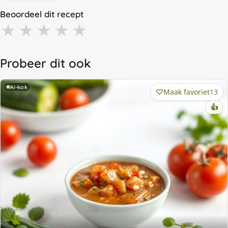
Beoordeel dit recept
★
★
★
★
★
Probeer dit ook
AI-kok
Maak favoriet
13
👍