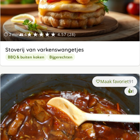
★★★★★
⏱ 2 min
👥 4
4.57 (28)
Stoverij van varkenswangetjes
BBQ & buiten koken
Bijgerechten
Maak favoriet
91
ke
👍
1
lek
ge