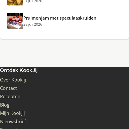
31 juli 2026
Pruimenjam met speculaaskruiden
28 juli 2026
Ontdek KookJij
Over KookJij
Contact
Recepten
Blog
Mijn KookJij
Nieuwsbrief