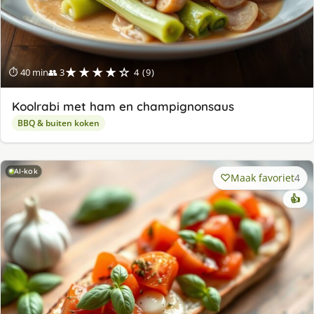
★★★★☆
⏱ 40 min
👥 3
4 (9)
Koolrabi met ham en champignonsaus
BBQ & buiten koken
AI-kok
Maak favoriet
4
👍