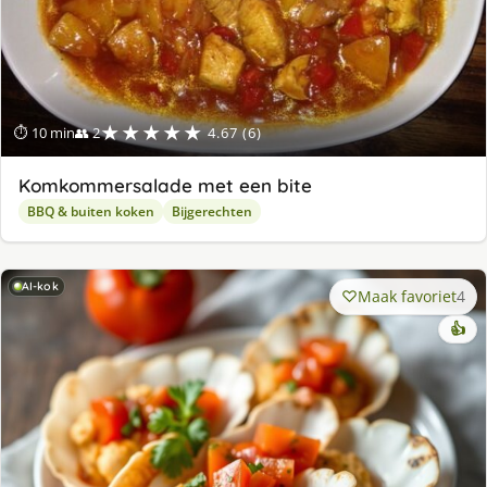
★★★★★
⏱ 10 min
👥 2
4.67 (6)
Komkommersalade met een bite
BBQ & buiten koken
Bijgerechten
AI-kok
Maak favoriet
4
👍