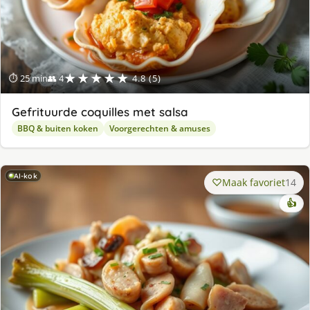
★★★★★
⏱ 25 min
👥 4
4.8 (5)
Gefrituurde coquilles met salsa
BBQ & buiten koken
Voorgerechten & amuses
AI-kok
Maak favoriet
14
👍