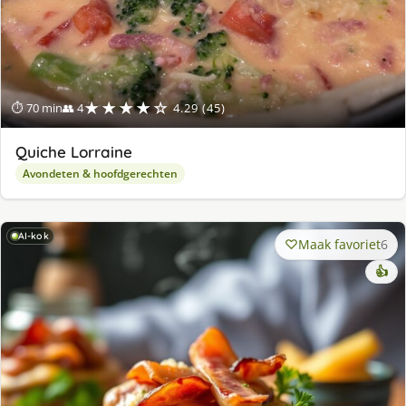
★★★★☆
⏱ 70 min
👥 4
4.29 (45)
Quiche Lorraine
Avondeten & hoofdgerechten
AI-kok
Maak favoriet
6
👍