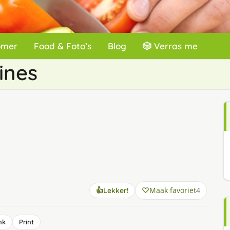
omer
Food & Foto’s
Blog
🎲 Verras me
ines
Maak favoriet
4
👍
Lekker!
nk
Print