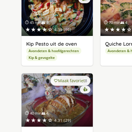
lekker
gevonden
⏱ 45 min
👥 4
⏱ 70 min
👥 4
★★★★☆
★★★★☆
4.39 (96)
Kip Pesto uit de oven
Quiche Lor
Avondeten & hoofdgerechten
Avondeten & 
Kip & gevogelte
Maak favoriet
8
👍
⏱ 40 min
👥 4
★★★★☆
4.31 (29)