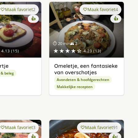
Maak favoriet
2
Maak favoriet
4
👍
👍
⏱ 20 min
👥 2
★★★★☆
4.13 (15)
4.23 (13)
rtje
Omeletje, een fantasieke
van overschotjes
 & beleg
Avondeten & hoofdgerechten
Makkelijke recepten
Maak favoriet
3
Maak favoriet
91
👍
keer
👍
1