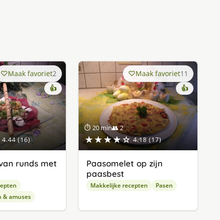
Maak favoriet
2
Maak favoriet
11
👍
👍
⏱ 20 min
👥 2
★★★★☆
4.44 (16)
4.18 (17)
van runds met
Paasomelet op zijn
paasbest
cepten
Makkelijke recepten
Pasen
n & amuses