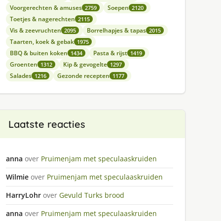
Voorgerechten & amuses
Soepen
2759
2120
Toetjes & nagerechten
2115
Vis & zeevruchten
Borrelhapjes & tapas
2095
2015
Taarten, koek & gebak
1975
BBQ & buiten koken
Pasta & rijst
1434
1419
Groenten
Kip & gevogelte
1312
1297
Salades
Gezonde recepten
1216
1177
Laatste reacties
anna
over
Pruimenjam met speculaaskruiden
Wilmie
over
Pruimenjam met speculaaskruiden
HarryLohr
over
Gevuld Turks brood
anna
over
Pruimenjam met speculaaskruiden