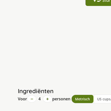
👩‍🍳 St
Ingrediënten
−
+
Voor
4
personen
Metrisch
US cups