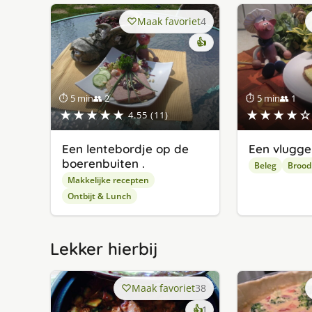
Maak favoriet
4
👍
⏱ 5 min
👥 2
⏱ 5 min
👥 1
★★★★★
★★★★☆
4.55 (11)
Een lentebordje op de
Een vlugge
boerenbuiten .
Beleg
Brood
Makkelijke recepten
Ontbijt & Lunch
Lekker hierbij
Maak favoriet
38
keer
👍
1