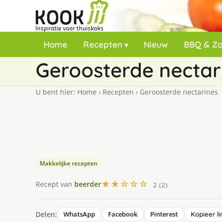
Home
Recepten
Nieuw
BBQ & Z
Geroosterde nectar
U bent hier:
Home
›
Recepten
›
Geroosterde nectarines
Makkelijke recepten
★★☆☆☆
Recept van
beerder
2 (2)
Delen:
WhatsApp
Facebook
Pinterest
Kopieer li