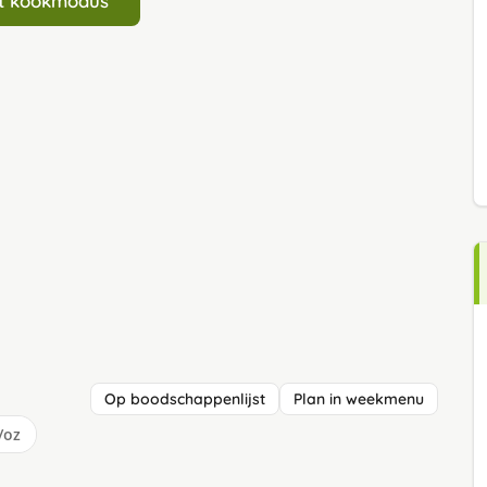
art kookmodus
Op boodschappenlijst
Plan in weekmenu
/oz