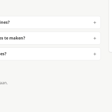
ines?
es te maken?
nes?
taan.