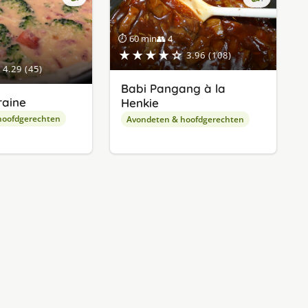
lekker
gevonde
⏱ 60 min
👥 4
★★★★☆
3.96 (108)
4.29 (45)
Babi Pangang à la
raine
Henkie
hoofdgerechten
Avondeten & hoofdgerechten