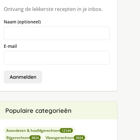
Ontvang de lekkerste recepten in je inbox.
Naam (optioneel)
E-mail
Aanmelden
Populaire categorieën
Avondeten & hoofdgerechten
12144
Bijgerechten
Vleesgerechten
3824
3024