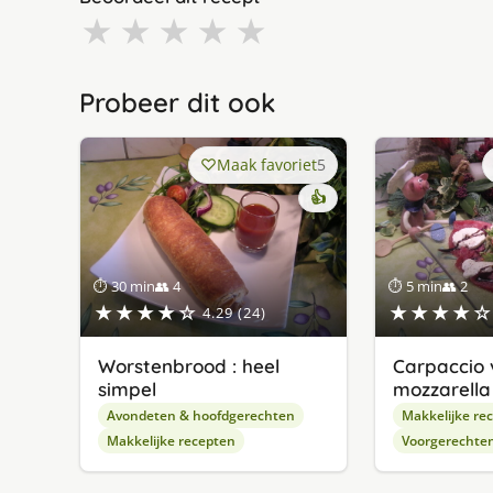
★
★
★
★
★
Probeer dit ook
Maak favoriet
5
👍
⏱ 30 min
👥 4
⏱ 5 min
👥 2
★★★★☆
★★★★☆
4.29 (24)
Worstenbrood : heel
Carpaccio 
simpel
mozzarella
Avondeten & hoofdgerechten
Makkelijke re
Makkelijke recepten
Voorgerechte