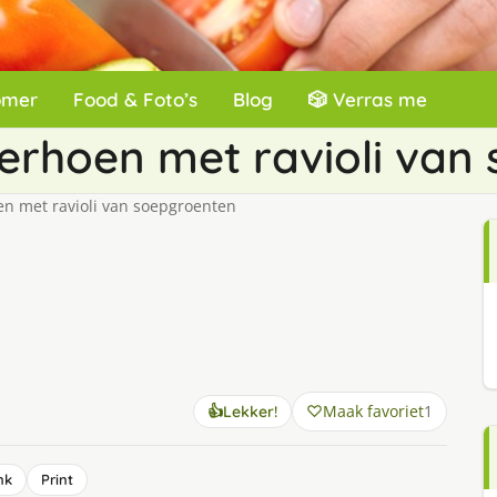
omer
Food & Foto’s
Blog
🎲 Verras me
rhoen met ravioli van
 met ravioli van soepgroenten
Maak favoriet
1
👍
Lekker!
nk
Print