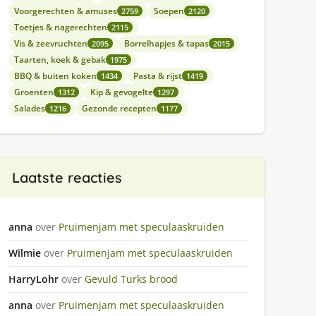
Voorgerechten & amuses
Soepen
2759
2120
Toetjes & nagerechten
2115
Vis & zeevruchten
Borrelhapjes & tapas
2095
2015
Taarten, koek & gebak
1975
BBQ & buiten koken
Pasta & rijst
1434
1419
Groenten
Kip & gevogelte
1312
1297
Salades
Gezonde recepten
1216
1177
Laatste reacties
anna
over
Pruimenjam met speculaaskruiden
Wilmie
over
Pruimenjam met speculaaskruiden
HarryLohr
over
Gevuld Turks brood
anna
over
Pruimenjam met speculaaskruiden