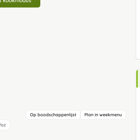
art kookmodus
Op boodschappenlijst
Plan in weekmenu
/oz