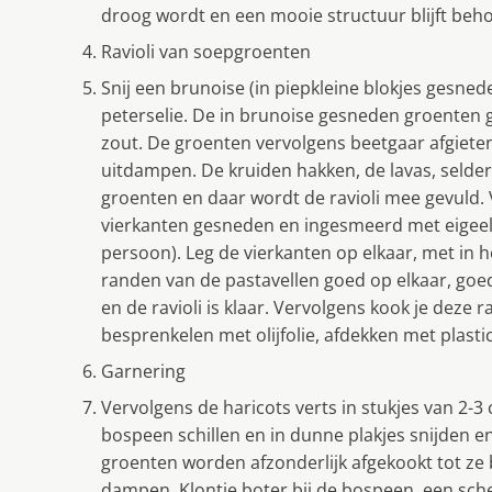
droog wordt en een mooie structuur blijft beh
Ravioli van soepgroenten
Snij een brunoise (in piepkleine blokjes gesneden
peterselie. De in brunoise gesneden groenten 
zout. De groenten vervolgens beetgaar afgieten
uitdampen. De kruiden hakken, de lavas, selder
groenten en daar wordt de ravioli mee gevuld. 
vierkanten gesneden en ingesmeerd met eigeel of
persoon). Leg de vierkanten op elkaar, met in 
randen van de pastavellen goed op elkaar, goed
en de ravioli is klaar. Vervolgens kook je deze 
besprenkelen met olijfolie, afdekken met plas
Garnering
Vervolgens de haricots verts in stukjes van 2-3 
bospeen schillen en in dunne plakjes snijden e
groenten worden afzonderlijk afgekookt tot ze b
dampen. Klontje boter bij de bospeen, een scheut