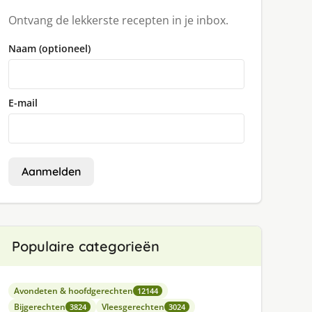
Ontvang de lekkerste recepten in je inbox.
Naam (optioneel)
E-mail
Aanmelden
Populaire categorieën
Avondeten & hoofdgerechten
12144
Bijgerechten
Vleesgerechten
3824
3024