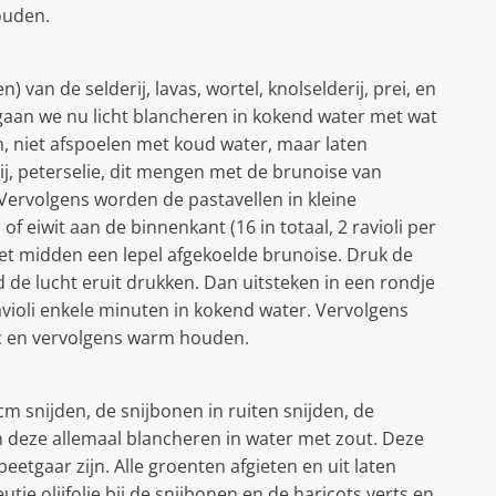
ouden.
) van de selderij, lavas, wortel, knolselderij, prei, en
gaan we nu licht blancheren in kokend water met wat
, niet afspoelen met koud water, maar laten
ij, peterselie, dit mengen met de brunoise van
Vervolgens worden de pastavellen in kleine
 eiwit aan de binnenkant (16 in totaal, 2 ravioli per
het midden een lepel afgekoelde brunoise. Druk de
 de lucht eruit drukken. Dan uitsteken in een rondje
ravioli enkele minuten in kokend water. Vervolgens
tic en vervolgens warm houden.
cm snijden, de snijbonen in ruiten snijden, de
n deze allemaal blancheren in water met zout. Deze
eetgaar zijn. Alle groenten afgieten en uit laten
je olijfolie bij de snijbonen en de haricots verts en