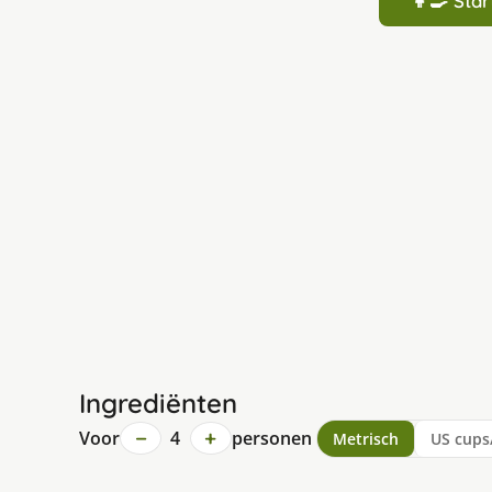
👩‍🍳 St
Ingrediënten
−
+
Voor
4
personen
Metrisch
US cups