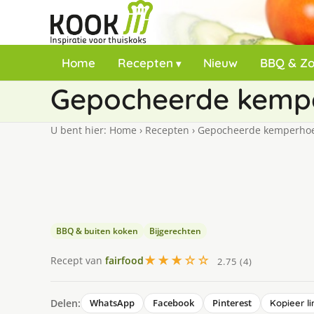
Home
Recepten
Nieuw
BBQ & Z
Gepocheerde kempe
U bent hier:
Home
›
Recepten
›
Gepocheerde kemperhoen
BBQ & buiten koken
Bijgerechten
★★★☆☆
Recept van
fairfood
2.75 (4)
Delen:
WhatsApp
Facebook
Pinterest
Kopieer li