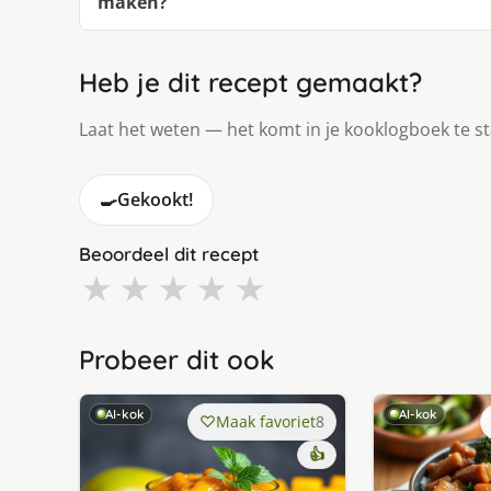
maken?
Heb je dit recept gemaakt?
Laat het weten — het komt in je kooklogboek te s
🍳
Gekookt!
Beoordeel dit recept
★
★
★
★
★
Probeer dit ook
AI-kok
AI-kok
Maak favoriet
8
👍