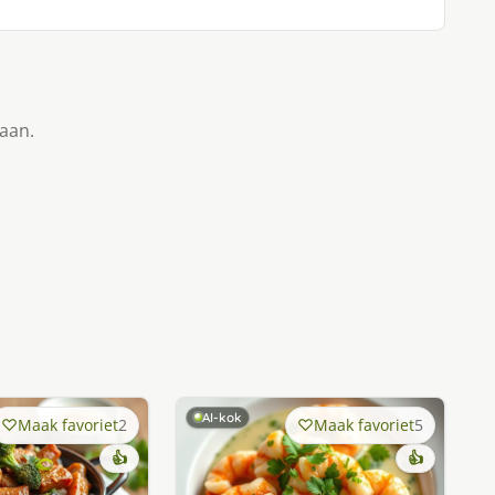
taan.
AI-kok
Maak favoriet
2
Maak favoriet
5
👍
👍