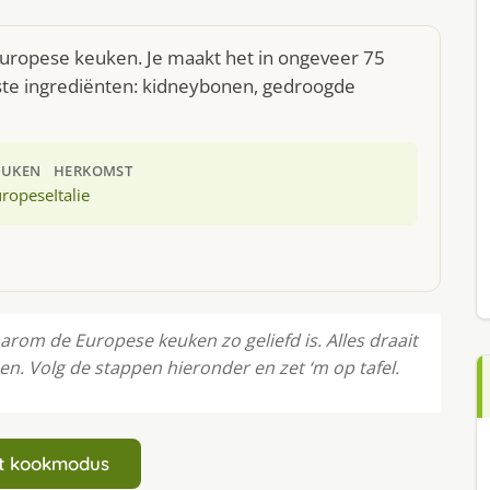
uropese keuken. Je maakt het in ongeveer 75
ste ingrediënten: kidneybonen, gedroogde
EUKEN
HERKOMST
uropese
Italie
om de Europese keuken zo geliefd is. Alles draait
 Volg de stappen hieronder en zet ‘m op tafel.
art kookmodus