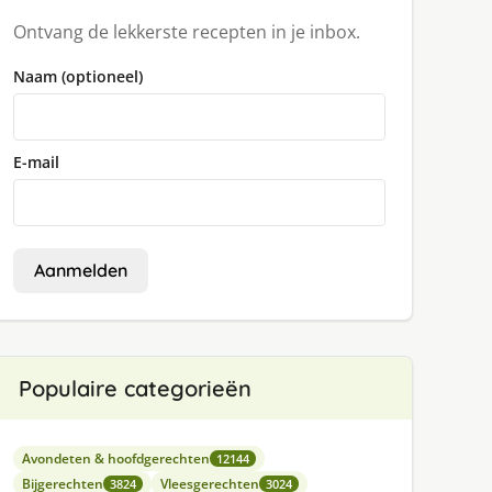
Ontvang de lekkerste recepten in je inbox.
Naam (optioneel)
E-mail
Aanmelden
Populaire categorieën
Avondeten & hoofdgerechten
12144
Bijgerechten
Vleesgerechten
3824
3024