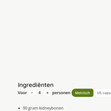
Ingrediënten
−
+
Voor
4
personen
Metrisch
US cups
90 gram kidneybonen