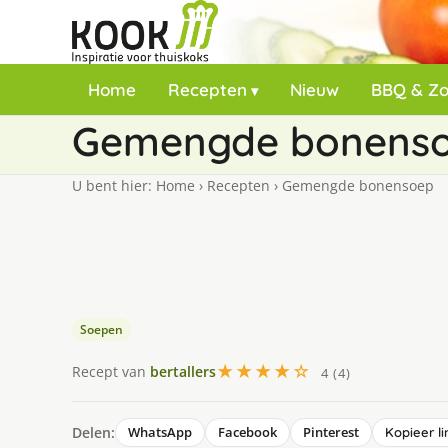
Home
Recepten
Nieuw
BBQ & Z
Gemengde bonens
U bent hier:
Home
›
Recepten
›
Gemengde bonensoep
Soepen
★★★★☆
Recept van
bertallers
4 (4)
Delen:
WhatsApp
Facebook
Pinterest
Kopieer li