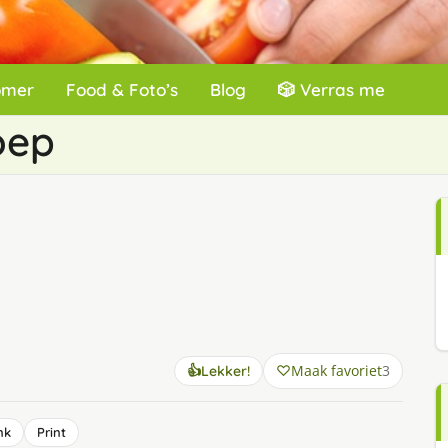
omer
Food & Foto’s
Blog
🎲 Verras me
oep
Maak favoriet
3
👍
Lekker!
nk
Print