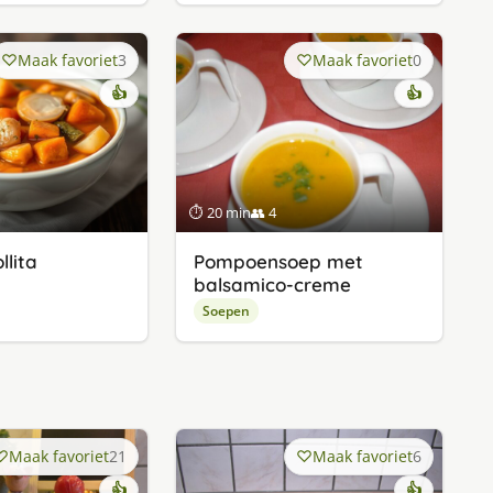
Maak favoriet
3
Maak favoriet
0
👍
👍
⏱ 20 min
👥 4
llita
Pompoensoep met
balsamico-creme
Soepen
Maak favoriet
21
Maak favoriet
6
👍
👍