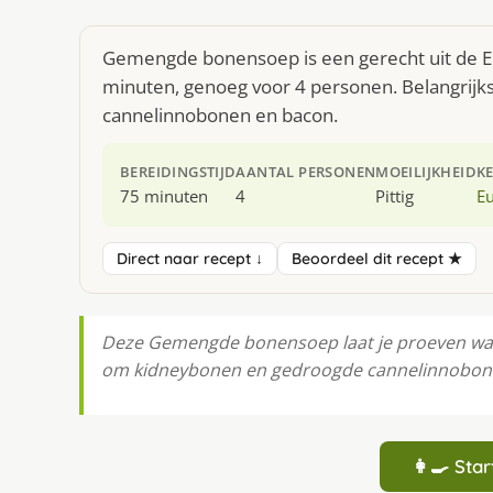
Gemengde bonensoep is een gerecht uit de E
minuten, genoeg voor 4 personen. Belangrijk
cannelinnobonen en bacon.
BEREIDINGSTIJD
AANTAL PERSONEN
MOEILIJKHEID
K
75 minuten
4
Pittig
E
Direct naar recept ↓
Beoordeel dit recept ★
Deze Gemengde bonensoep laat je proeven waar
om kidneybonen en gedroogde cannelinnobonen.
👩‍🍳 St