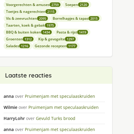
Voorgerechten & amuses
Soepen
2759
2120
Toetjes & nagerechten
2115
Vis & zeevruchten
Borrelhapjes & tapas
2095
2015
Taarten, koek & gebak
1975
BBQ & buiten koken
Pasta & rijst
1434
1419
Groenten
Kip & gevogelte
1312
1297
Salades
Gezonde recepten
1216
1177
Laatste reacties
anna
over
Pruimenjam met speculaaskruiden
Wilmie
over
Pruimenjam met speculaaskruiden
HarryLohr
over
Gevuld Turks brood
anna
over
Pruimenjam met speculaaskruiden