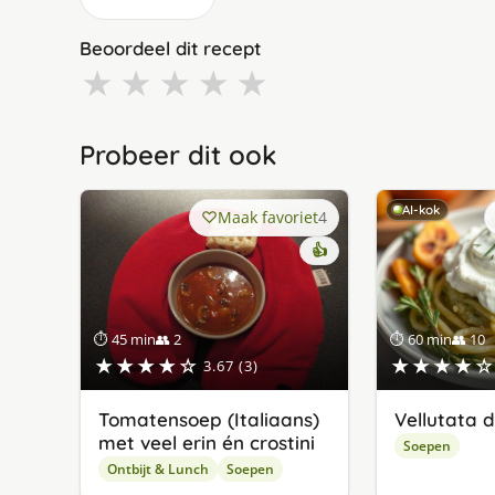
Beoordeel dit recept
★
★
★
★
★
Probeer dit ook
AI-kok
Maak favoriet
4
👍
⏱ 45 min
👥 2
⏱ 60 min
👥 10
★★★★☆
★★★★☆
3.67 (3)
Tomatensoep (Italiaans)
Vellutata d
met veel erin én crostini
Soepen
Ontbijt & Lunch
Soepen