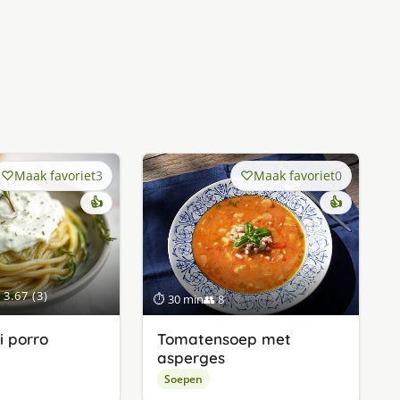
Maak favoriet
3
Maak favoriet
0
👍
👍
3.67 (3)
⏱ 30 min
👥 8
i porro
Tomatensoep met
asperges
Soepen