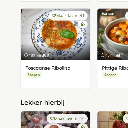
AI-kok
Maak favoriet
1
👍
⏱ 180 min
👥 8
⏱ 45 min
👥 4
Toscaanse Ribollita
Pittige Ribo
Soepen
Soepen
Lekker hierbij
Maak favoriet
10
👍