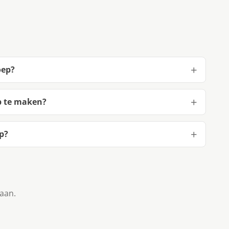
oep?
p te maken?
p?
taan.