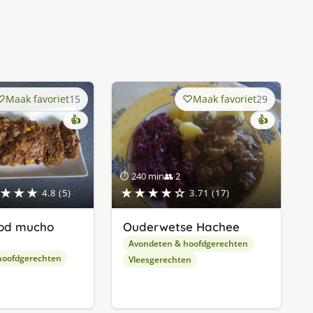
Maak favoriet
15
Maak favoriet
29
👍
👍
⏱ 240 min
👥 2
★★★
★★★★☆
4.8 (5)
3.71 (17)
od mucho
Ouderwetse Hachee
Avondeten & hoofdgerechten
hoofdgerechten
Vleesgerechten