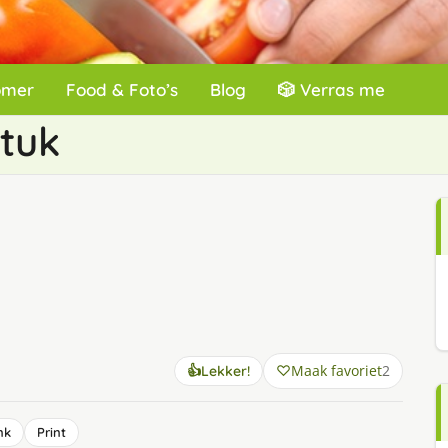
omer
Food & Foto’s
Blog
🎲 Verras me
tuk
Maak favoriet
2
👍
Lekker!
nk
Print