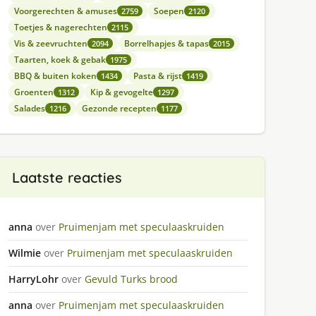
Voorgerechten & amuses
Soepen
2759
2120
Toetjes & nagerechten
2115
Vis & zeevruchten
Borrelhapjes & tapas
2094
2015
Taarten, koek & gebak
1975
BBQ & buiten koken
Pasta & rijst
1434
1419
Groenten
Kip & gevogelte
1312
1297
Salades
Gezonde recepten
1216
1177
Laatste reacties
anna
over
Pruimenjam met speculaaskruiden
Wilmie
over
Pruimenjam met speculaaskruiden
HarryLohr
over
Gevuld Turks brood
anna
over
Pruimenjam met speculaaskruiden