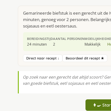
Gemarineerde biefstuk is een gerecht uit de 
minuten, genoeg voor 2 personen. Belangrijkst
sojasaus en eetl oestersaus.
BEREIDINGSTIJD
AANTAL PERSONEN
MOEILIJKHEID
K
24 minuten
2
Makkelijk
H
Direct naar recept ↓
Beoordeel dit recept ★
Op zoek naar een gerecht dat altijd scoort? Ge
van goede biefstuk, eetl sojasaus en eetl oeste
👩‍🍳 St