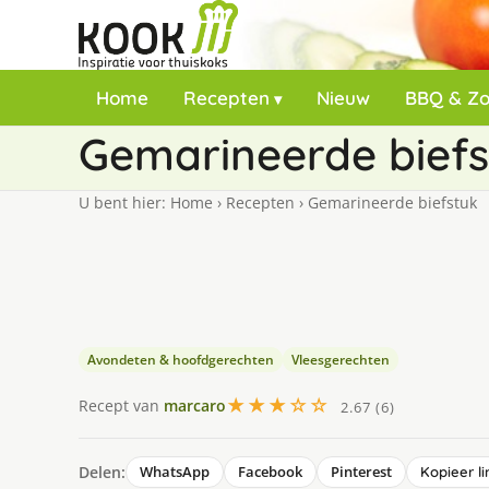
Home
Recepten
Nieuw
BBQ & Z
Gemarineerde biefs
U bent hier:
Home
›
Recepten
›
Gemarineerde biefstuk
Avondeten & hoofdgerechten
Vleesgerechten
★★★☆☆
Recept van
marcaro
2.67 (6)
Delen:
WhatsApp
Facebook
Pinterest
Kopieer li