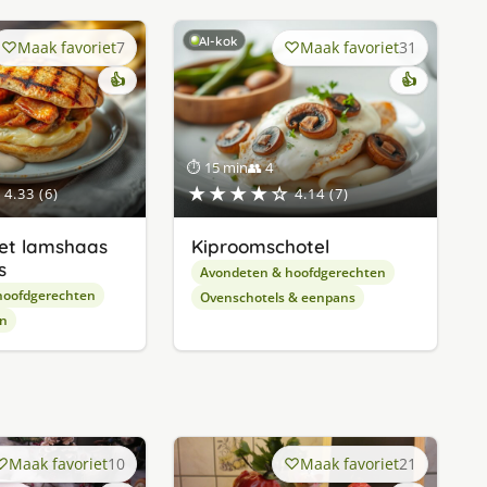
AI-kok
Maak favoriet
7
Maak favoriet
31
👍
👍
⏱ 15 min
👥 4
★★★★☆
4.33 (6)
4.14 (7)
et lamshaas
Kiproomschotel
s
Avondeten & hoofdgerechten
hoofdgerechten
Ovenschotels & eenpans
en
Maak favoriet
10
Maak favoriet
21