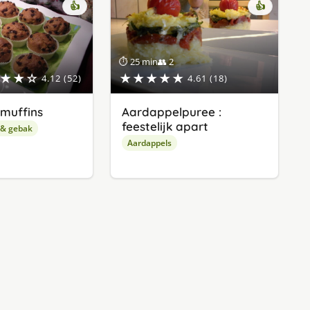
👍
👍
⏱ 25 min
👥 2
★★☆
★★★★★
4.12 (52)
4.61 (18)
muffins
Aardappelpuree :
feestelijk apart
 & gebak
Aardappels