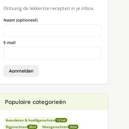
Ontvang de lekkerste recepten in je inbox.
Naam (optioneel)
E-mail
Aanmelden
Populaire categorieën
Avondeten & hoofdgerechten
12144
Bijgerechten
Vleesgerechten
3824
3024