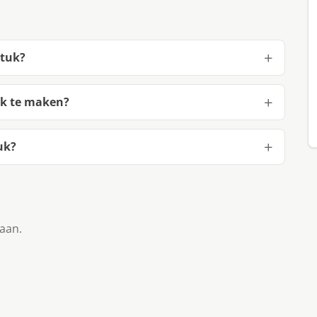
stuk?
uk te maken?
uk?
taan.