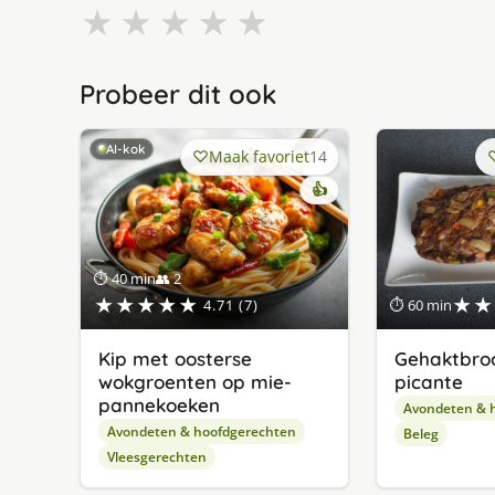
★
★
★
★
★
Probeer dit ook
AI-kok
Maak favoriet
14
👍
⏱ 40 min
👥 2
★★★★★
★★
4.71 (7)
⏱ 60 min
Kip met oosterse
Gehaktbro
wokgroenten op mie-
picante
pannekoeken
Avondeten & 
Avondeten & hoofdgerechten
Beleg
Vleesgerechten