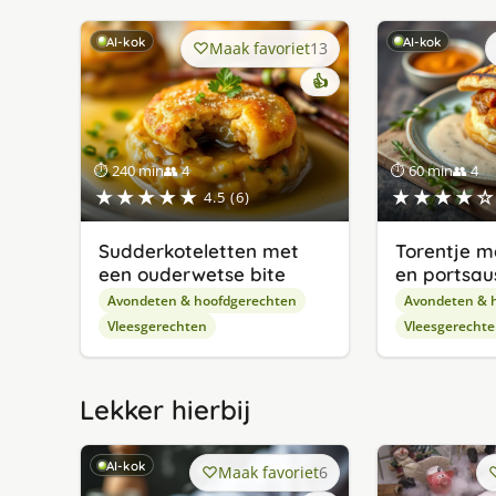
AI-kok
AI-kok
Maak favoriet
13
👍
⏱ 240 min
👥 4
⏱ 60 min
👥 4
★★★★★
★★★★☆
4.5 (6)
Sudderkoteletten met
Torentje m
een ouderwetse bite
en portsau
Avondeten & hoofdgerechten
Avondeten & 
Vleesgerechten
Vleesgerecht
Lekker hierbij
AI-kok
Maak favoriet
6