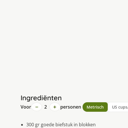
Ingrediënten
−
+
Voor
2
personen
Metrisch
US cups
300 gr goede biefstuk in blokken