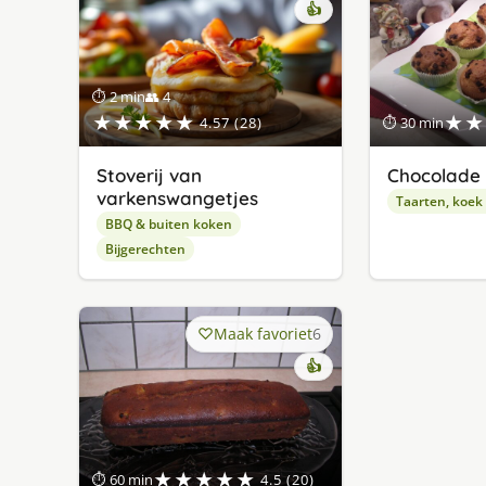
👍
⏱ 2 min
👥 4
★★★★★
★★
4.57 (28)
⏱ 30 min
Stoverij van
Chocolade 
varkenswangetjes
Taarten, koek
BBQ & buiten koken
Bijgerechten
Maak favoriet
6
👍
★★★★★
⏱ 60 min
4.5 (20)