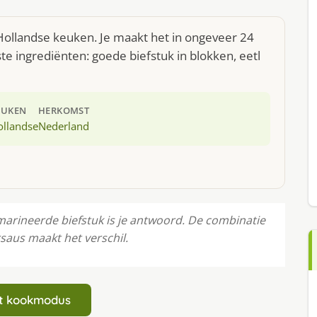
Hollandse keuken. Je maakt het in ongeveer 24
e ingrediënten: goede biefstuk in blokken, eetl
EUKEN
HERKOMST
ollandse
Nederland
marineerde biefstuk is je antwoord. De combinatie
rsaus maakt het verschil.
art kookmodus