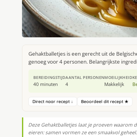
Gehaktballetjes is een gerecht uit de Belgisc
genoeg voor 4 personen. Belangrijkste ingre
BEREIDINGSTIJD
AANTAL PERSONEN
MOEILIJKHEID
K
40 minuten
4
Makkelijk
Be
Direct naar recept ↓
Beoordeel dit recept ★
Deze Gehaktballetjes laat je proeven waarom de
eieren: samen vormen ze een smaakvol geheel.