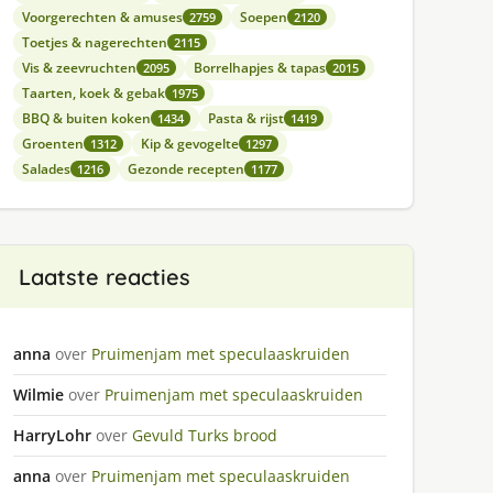
Voorgerechten & amuses
Soepen
2759
2120
Toetjes & nagerechten
2115
Vis & zeevruchten
Borrelhapjes & tapas
2095
2015
Taarten, koek & gebak
1975
BBQ & buiten koken
Pasta & rijst
1434
1419
Groenten
Kip & gevogelte
1312
1297
Salades
Gezonde recepten
1216
1177
Laatste reacties
anna
over
Pruimenjam met speculaaskruiden
Wilmie
over
Pruimenjam met speculaaskruiden
HarryLohr
over
Gevuld Turks brood
anna
over
Pruimenjam met speculaaskruiden