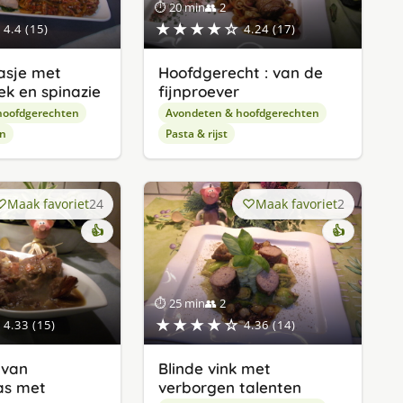
⏱ 20 min
👥 2
★★★★☆
4.4 (15)
4.24 (17)
asje met
Hoofdgerecht : van de
ek en spinazie
fijnproever
hoofdgerechten
Avondeten & hoofdgerechten
en
Pasta & rijst
Maak favoriet
24
Maak favoriet
2
👍
👍
⏱ 25 min
👥 2
★★★★☆
4.33 (15)
4.36 (14)
 van
Blinde vink met
as met
verborgen talenten