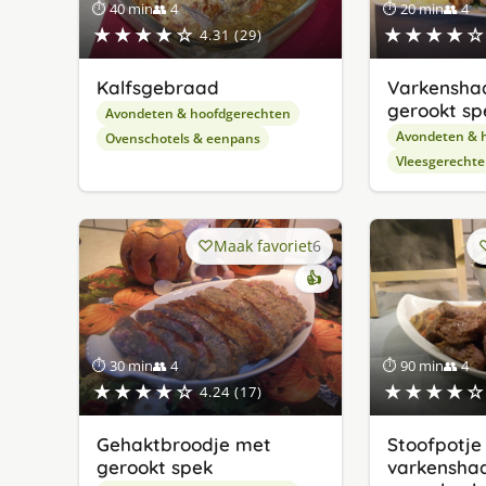
⏱ 40 min
👥 4
⏱ 20 min
👥 4
★★★★☆
★★★★☆
4.31 (29)
Kalfsgebraad
Varkensha
gerookt sp
Avondeten & hoofdgerechten
Avondeten & 
Ovenschotels & eenpans
Vleesgerecht
Maak favoriet
6
👍
⏱ 30 min
👥 4
⏱ 90 min
👥 4
★★★★☆
★★★★☆
4.24 (17)
Gehaktbroodje met
Stoofpotje
gerookt spek
varkensha