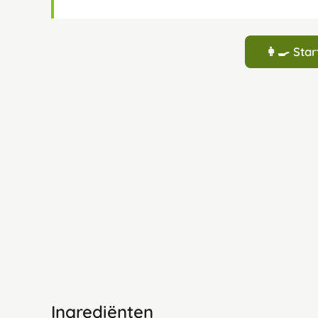
👩‍🍳 St
Ingrediënten