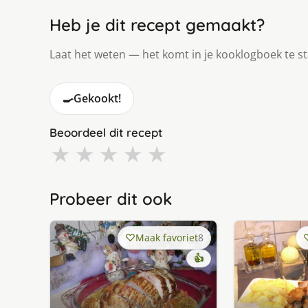
Heb je dit recept gemaakt?
Laat het weten — het komt in je kooklogboek te s
🍳
Gekookt!
Beoordeel dit recept
★
★
★
★
★
Probeer dit ook
Maak favoriet
8
👍