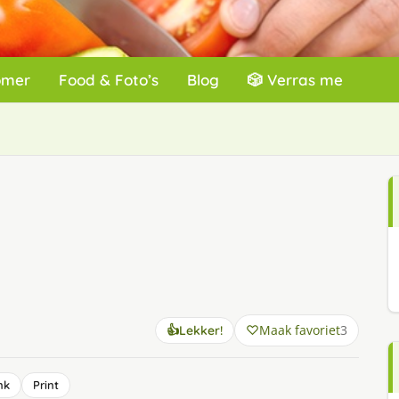
omer
Food & Foto’s
Blog
🎲 Verras me
Maak favoriet
3
👍
Lekker!
nk
Print