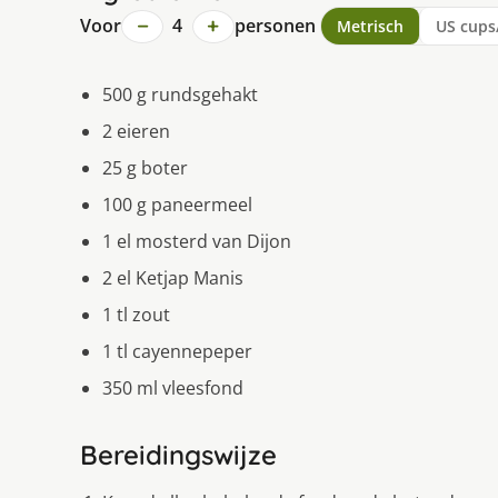
−
+
Voor
4
personen
Metrisch
US cups
500 g rundsgehakt
2 eieren
25 g boter
100 g paneermeel
1 el mosterd van Dijon
2 el Ketjap Manis
1 tl zout
1 tl cayennepeper
350 ml vleesfond
Bereidingswijze