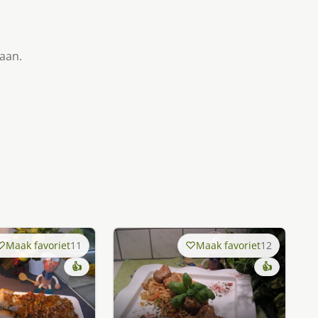
taan.
Maak favoriet
11
Maak favoriet
12
👍
👍