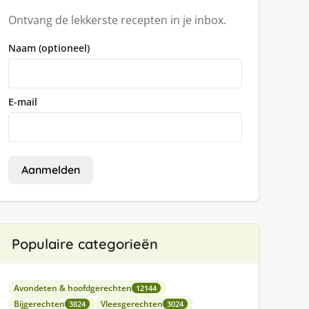
Ontvang de lekkerste recepten in je inbox.
Naam (optioneel)
E-mail
Aanmelden
Populaire categorieën
Avondeten & hoofdgerechten
12144
Bijgerechten
Vleesgerechten
3824
3024