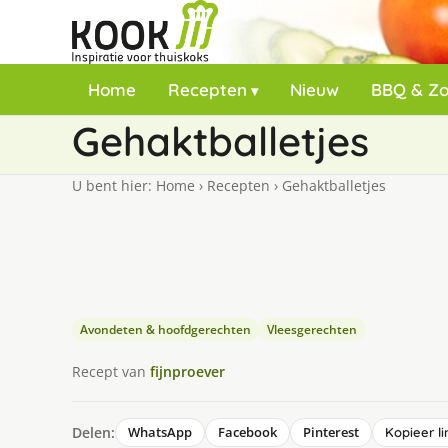
Home
Recepten
Nieuw
BBQ & Z
Gehaktballetjes
U bent hier:
Home
›
Recepten
›
Gehaktballetjes
Avondeten & hoofdgerechten
Vleesgerechten
Recept van
fijnproever
Delen:
WhatsApp
Facebook
Pinterest
Kopieer li