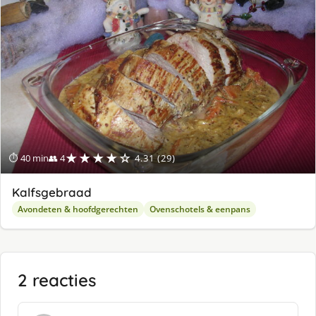
★★★★☆
⏱ 40 min
👥 4
4.31 (29)
Kalfsgebraad
Avondeten & hoofdgerechten
Ovenschotels & eenpans
2 reacties