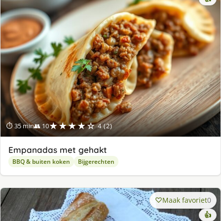
★★★★☆
⏱ 35 min
👥 10
4 (2)
Empanadas met gehakt
BBQ & buiten koken
Bijgerechten
Maak favoriet
0
👍