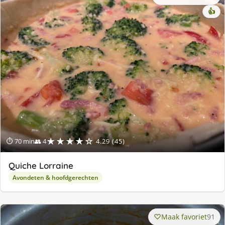
👍
★★★★☆
⏱ 70 min
👥 4
4.29 (45)
Quiche Lorraine
Avondeten & hoofdgerechten
Maak favoriet
91