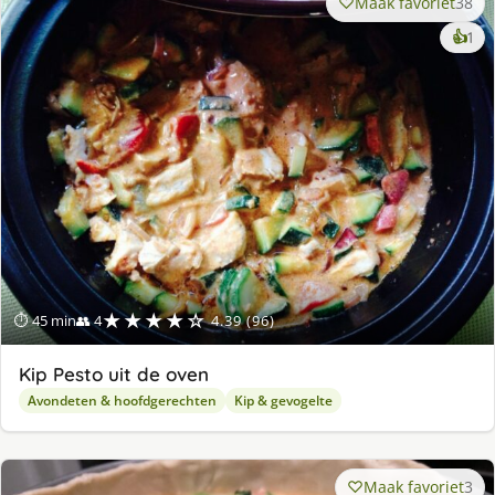
Maak favoriet
38
ke
👍
1
lek
ge
★★★★☆
⏱ 45 min
👥 4
4.39 (96)
Kip Pesto uit de oven
Avondeten & hoofdgerechten
Kip & gevogelte
Maak favoriet
3