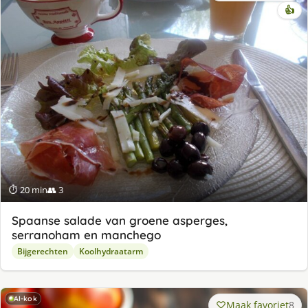
👍
⏱ 20 min
👥 3
Spaanse salade van groene asperges,
serranoham en manchego
Bijgerechten
Koolhydraatarm
AI-kok
Maak favoriet
8