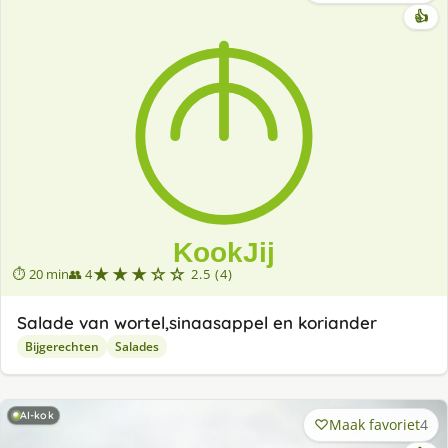
👍
★★★☆☆
⏱ 20 min
👥 4
2.5 (4)
Salade van wortel,sinaasappel en koriander
Bijgerechten
Salades
AI-kok
Maak favoriet
4