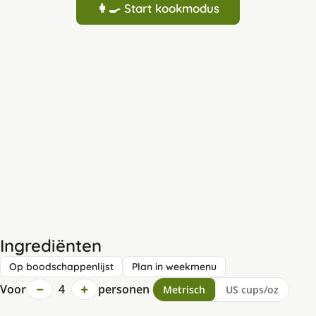
👩‍🍳 Start kookmodus
Ingrediënten
Op boodschappenlijst
Plan in weekmenu
−
+
Voor
4
personen
Metrisch
US cups/oz