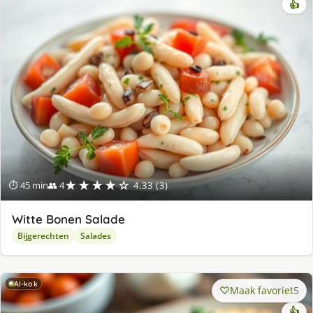
👍
★★★★☆
⏱ 45 min
👥 4
4.33 (3)
Witte Bonen Salade
Bijgerechten
Salades
AI-kok
Maak favoriet
5
👍