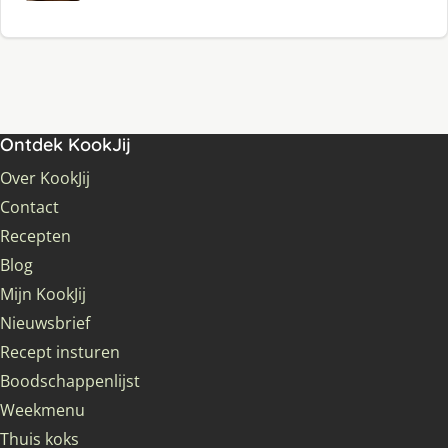
Ontdek KookJij
Over KookJij
Contact
Recepten
Blog
Mijn KookJij
Nieuwsbrief
Recept insturen
Boodschappenlijst
Weekmenu
Thuis koks