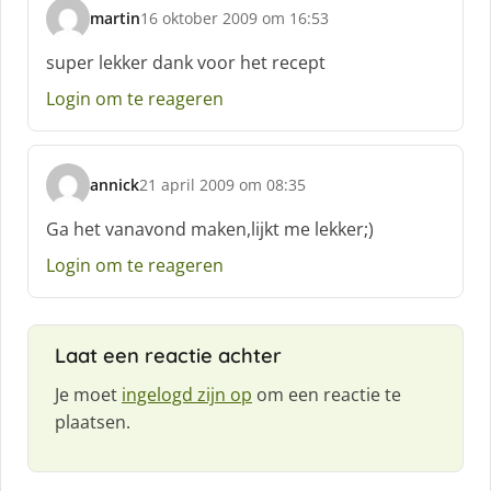
martin
16 oktober 2009 om 16:53
s
c
super lekker dank voor het recept
h
Login om te reageren
r
e
e
f
annick
21 april 2009 om 08:35
:
s
c
Ga het vanavond maken,lijkt me lekker;)
h
Login om te reageren
r
e
e
f
Laat een reactie achter
:
Je moet
ingelogd zijn op
om een reactie te
plaatsen.