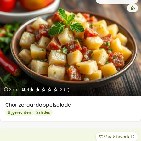
👍
★★☆☆☆
⏱ 25 min
👥 4
2 (2)
Chorizo-aardappelsalade
Bijgerechten
Salades
Maak favoriet
2