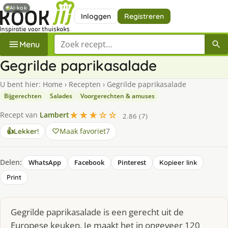
AI-kok
Inloggen
Registreren
Zoek een recept
Menu
Gegrilde paprikasalade
U bent hier:
Home
›
Recepten
›
Gegrilde paprikasalade
Bijgerechten
Salades
Voorgerechten & amuses
★★★☆☆
Recept van
Lambert
2.86 (7)
Maak favoriet
7
👍
Lekker!
Delen:
WhatsApp
Facebook
Pinterest
Kopieer link
Print
Gegrilde paprikasalade is een gerecht uit de
Europese keuken. Je maakt het in ongeveer 120