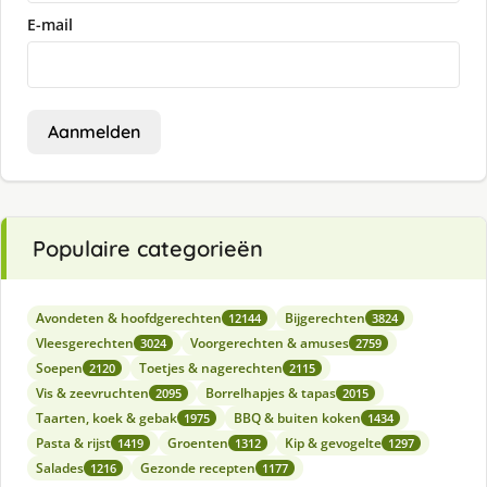
E-mail
Aanmelden
Populaire categorieën
Avondeten & hoofdgerechten
Bijgerechten
12144
3824
Vleesgerechten
Voorgerechten & amuses
3024
2759
Soepen
Toetjes & nagerechten
2120
2115
Vis & zeevruchten
Borrelhapjes & tapas
2095
2015
Taarten, koek & gebak
BBQ & buiten koken
1975
1434
Pasta & rijst
Groenten
Kip & gevogelte
1419
1312
1297
Salades
Gezonde recepten
1216
1177