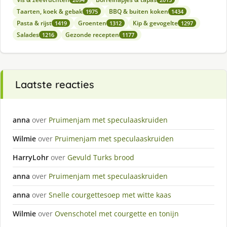
Taarten, koek & gebak
BBQ & buiten koken
1975
1434
Pasta & rijst
Groenten
Kip & gevogelte
1419
1312
1297
Salades
Gezonde recepten
1216
1177
Laatste reacties
anna
over
Pruimenjam met speculaaskruiden
Wilmie
over
Pruimenjam met speculaaskruiden
HarryLohr
over
Gevuld Turks brood
anna
over
Pruimenjam met speculaaskruiden
anna
over
Snelle courgettesoep met witte kaas
Wilmie
over
Ovenschotel met courgette en tonijn