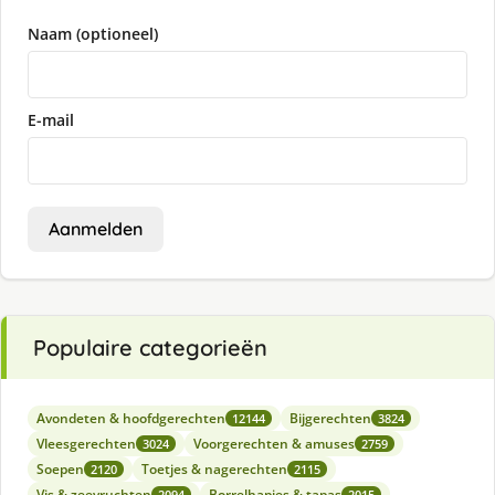
Naam (optioneel)
E-mail
Aanmelden
Populaire categorieën
Avondeten & hoofdgerechten
Bijgerechten
12144
3824
Vleesgerechten
Voorgerechten & amuses
3024
2759
Soepen
Toetjes & nagerechten
2120
2115
Vis & zeevruchten
Borrelhapjes & tapas
2094
2015