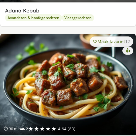
Adana Kebab
Avondeten & hoofdgerechten
Vleesgerechten
Maak favoriet
12
👍
★★★★★
⏱ 30 min
👥 2
4.64 (83)