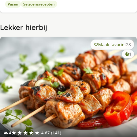
Pasen
Seizoensrecepten
Lekker hierbij
Maak favoriet
28
ke
👍
1
lek
ge
★★★★★
👥 4
4.67 (141)