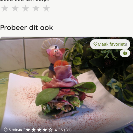
★
★
★
★
★
Probeer dit ook
Maak favoriet
8
👍
★★★★☆
⏱ 5 min
👥 2
4.26 (31)