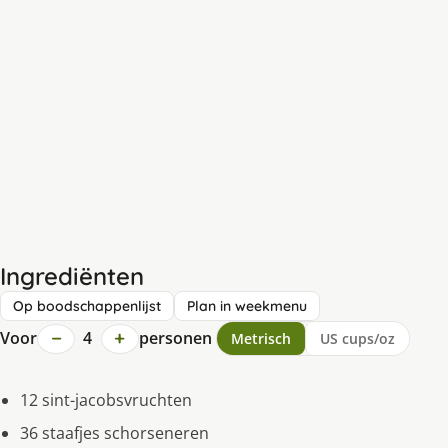
Ingrediënten
Op boodschappenlijst
Plan in weekmenu
−
+
Voor
4
personen
Metrisch
US cups/oz
12 sint-jacobsvruchten
36 staafjes schorseneren