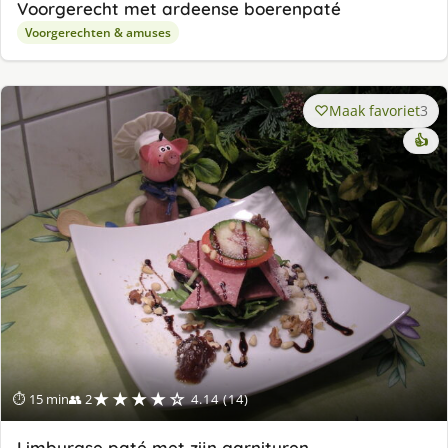
Voorgerecht met ardeense boerenpaté
Voorgerechten & amuses
Maak favoriet
3
👍
★★★★☆
⏱ 15 min
👥 2
4.14 (14)
Limburgse paté met zijn garnituren