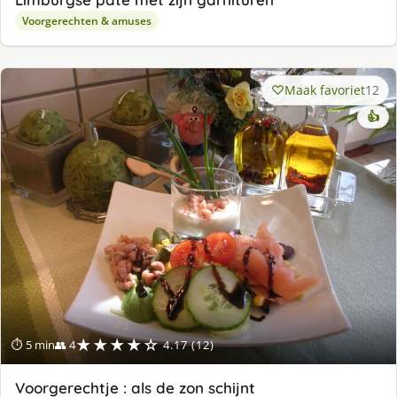
Voorgerechten & amuses
Maak favoriet
12
👍
★★★★☆
⏱ 5 min
👥 4
4.17 (12)
Voorgerechtje : als de zon schijnt