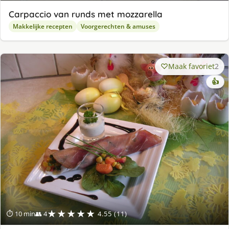
Carpaccio van runds met mozzarella
Makkelijke recepten
Voorgerechten & amuses
Maak favoriet
2
👍
★★★★★
⏱ 10 min
👥 4
4.55 (11)