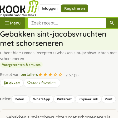
Inloggen
Registreren
Zoek een recept
Menu
Gebakken sint-jacobsvruchten
met schorseneren
U bent hier:
Home
›
Recepten
›
Gebakken sint-jacobsvruchten met
schorseneren
Voorgerechten & amuses
★★★☆☆
Recept van
bertallers
2.67 (3)
Maak favoriet
1
👍
Lekker!
Delen:
WhatsApp
Pinterest
Delen…
Kopieer link
Print
Gebakken sint-jacobsvruchten met schorseneren is