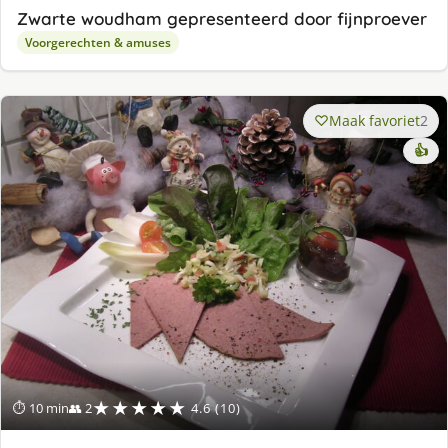
Zwarte woudham gepresenteerd door fijnproever
Voorgerechten & amuses
Maak favoriet
2
👍
★★★★★
⏱ 10 min
👥 2
4.6 (10)