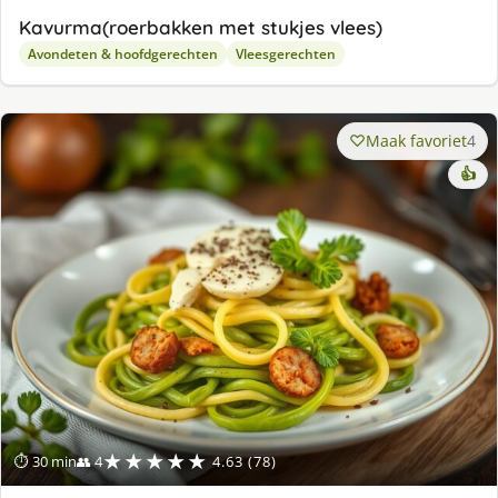
Kavurma(roerbakken met stukjes vlees)
Avondeten & hoofdgerechten
Vleesgerechten
Maak favoriet
4
👍
★★★★★
⏱ 30 min
👥 4
4.63 (78)