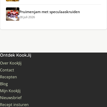
Pruimenjam met speculaaskruiden
28 juli 2026
Ontdek KookJij
Over KookJij
Contact
Recepten
Blog
Mijn KookJij
Nieuwsbrief
Recept insturen