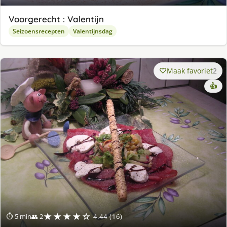
Voorgerecht : Valentijn
Seizoensrecepten
Valentijnsdag
Maak favoriet
2
👍
★★★★☆
⏱ 5 min
👥 2
4.44 (16)