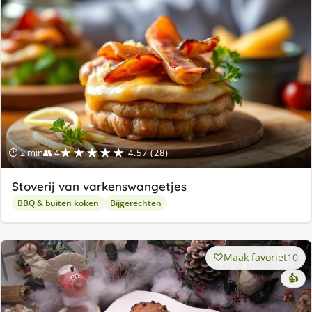
★★★★★
⏱ 2 min
👥 4
4.57 (28)
Stoverij van varkenswangetjes
BBQ & buiten koken
Bijgerechten
Maak favoriet
10
👍