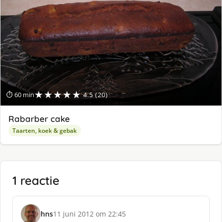
★★★★★
⏱ 60 min
4.5 (20)
Rabarber cake
Taarten, koek & gebak
1 reactie
hns
11 juni 2012 om 22:45
s