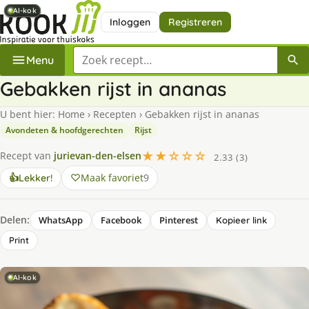
AI-kok
AI-kok
AI-kok
AI-kok
Inloggen
Registreren
Zoek een recept
Menu
Gebakken rijst in ananas
U bent hier:
Home
›
Recepten
›
Gebakken rijst in ananas
Avondeten & hoofdgerechten
Rijst
★★☆☆☆
Recept van
jurievan-den-elsen
2.33 (3)
Maak favoriet
9
👍
Lekker!
Delen:
WhatsApp
Facebook
Pinterest
Kopieer link
Print
AI-kok