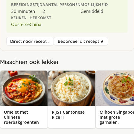
BEREIDINGSTIJD
AANTAL PERSONEN
MOEILIJKHEID
30 minuten
2
Gemiddeld
KEUKEN
HERKOMST
Oosterse
China
Direct naar recept ↓
Beoordeel dit recept ★
Misschien ook lekker
Omelet met
RIJST Cantonese
Mihoen Singapo
Chinese
Rice II
met grote
roerbakgroenten
garnalen.