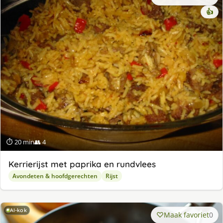
👍
⏱ 20 min
👥 4
Kerrierijst met paprika en rundvlees
Avondeten & hoofdgerechten
Rijst
AI-kok
Maak favoriet
0