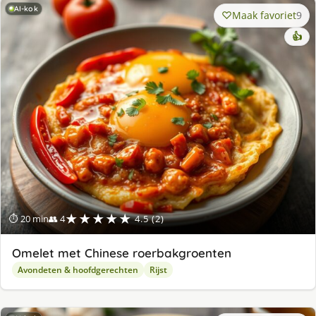
AI-kok
Maak favoriet
9
👍
★★★★★
⏱ 20 min
👥 4
4.5 (2)
Omelet met Chinese roerbakgroenten
Avondeten & hoofdgerechten
Rijst