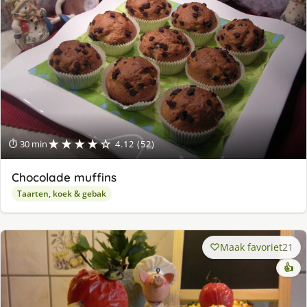
★★★★☆
⏱ 30 min
4.12 (52)
Chocolade muffins
Taarten, koek & gebak
Maak favoriet
21
👍