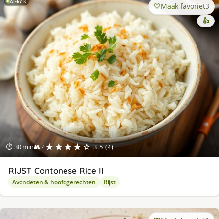
AI-kok
Maak favoriet
3
👍
★★★★☆
⏱ 30 min
👥 4
3.5 (4)
RIJST Cantonese Rice II
Avondeten & hoofdgerechten
Rijst