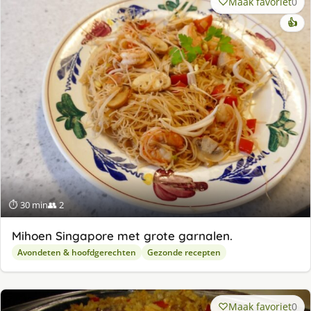
Maak favoriet
0
👍
⏱ 30 min
👥 2
Mihoen Singapore met grote garnalen.
Avondeten & hoofdgerechten
Gezonde recepten
Maak favoriet
0