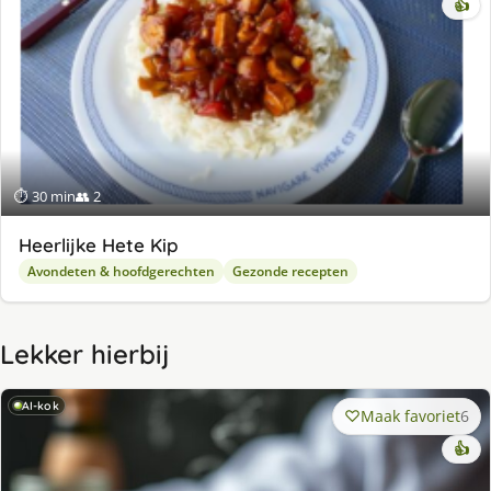
👍
⏱ 30 min
👥 2
Heerlijke Hete Kip
Avondeten & hoofdgerechten
Gezonde recepten
Lekker hierbij
AI-kok
Maak favoriet
6
👍