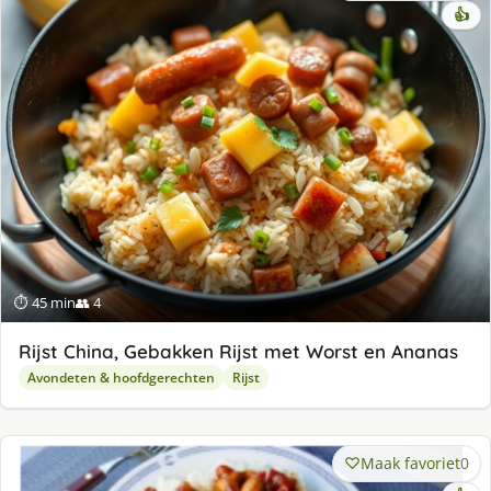
👍
⏱ 45 min
👥 4
Rijst China, Gebakken Rijst met Worst en Ananas
Avondeten & hoofdgerechten
Rijst
Maak favoriet
0