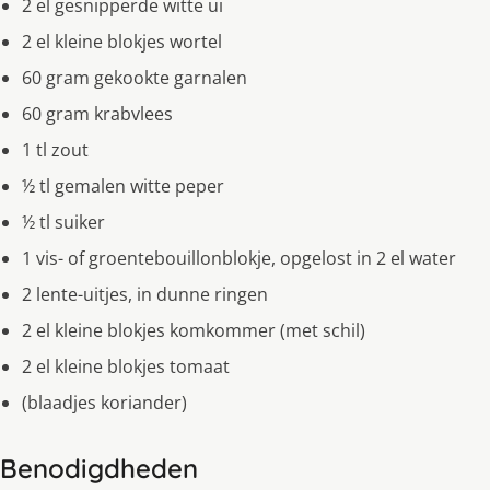
2 el gesnipperde witte ui
2 el kleine blokjes wortel
60 gram gekookte garnalen
60 gram krabvlees
1 tl zout
½ tl gemalen witte peper
½ tl suiker
1 vis- of groentebouillonblokje, opgelost in 2 el water
2 lente-uitjes, in dunne ringen
2 el kleine blokjes komkommer (met schil)
2 el kleine blokjes tomaat
(blaadjes koriander)
Benodigdheden