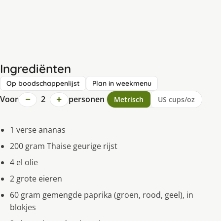
Ingrediënten
Op boodschappenlijst
Plan in weekmenu
−
+
Voor
2
personen
Metrisch
US cups/oz
1 verse ananas
200 gram Thaise geurige rijst
4 el olie
2 grote eieren
60 gram gemengde paprika (groen, rood, geel), in
blokjes