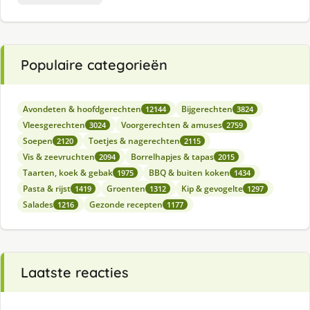
Populaire categorieën
Avondeten & hoofdgerechten
Bijgerechten
12144
3824
Vleesgerechten
Voorgerechten & amuses
3024
2759
Soepen
Toetjes & nagerechten
2120
2115
Vis & zeevruchten
Borrelhapjes & tapas
2094
2015
Taarten, koek & gebak
BBQ & buiten koken
1975
1434
Pasta & rijst
Groenten
Kip & gevogelte
1419
1312
1297
Salades
Gezonde recepten
1216
1177
Laatste reacties