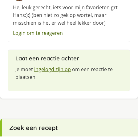
c
He, leuk gerecht, iets voor mijn favorieten grt
h
Hans:):) (ben niet zo gek op wortel, maar
r
misschien is het er wel heel lekker door)
e
e
Login om te reageren
f
:
Laat een reactie achter
Je moet
ingelogd zijn op
om een reactie te
plaatsen.
Zoek een recept