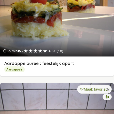
★★★★★
⏱ 25 min
👥 2
4.61 (18)
Aardappelpuree : feestelijk apart
Aardappels
Maak favoriet
6
👍