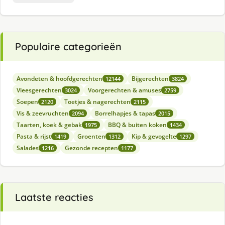
Populaire categorieën
Avondeten & hoofdgerechten
Bijgerechten
12144
3824
Vleesgerechten
Voorgerechten & amuses
3024
2759
Soepen
Toetjes & nagerechten
2120
2115
Vis & zeevruchten
Borrelhapjes & tapas
2094
2015
Taarten, koek & gebak
BBQ & buiten koken
1975
1434
Pasta & rijst
Groenten
Kip & gevogelte
1419
1312
1297
Salades
Gezonde recepten
1216
1177
Laatste reacties