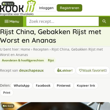
AI-kok
AI-kok
AI-kok
Inloggen
Registreren
Zoek een recept
Menu
Rijst China, Gebakken Rijst met
Worst en Ananas
U bent hier:
Home
›
Recepten
›
Rijst China, Gebakken Rijst met
Worst en Ananas
Avondeten & hoofdgerechten
Rijst
Maak favoriet
0
Recept van
deuxchapeaux
👍
Lekker!
Delen:
WhatsApp
Facebook
Pinterest
Kopieer link
Print
AI-kok