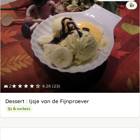
👍
★★★★☆
👥 2
4.26 (23)
Dessert : Ijsje van de Fijnproever
IJs & sorbets