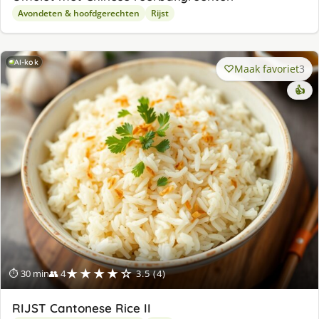
Avondeten & hoofdgerechten
Rijst
AI-kok
Maak favoriet
3
👍
★★★★☆
⏱ 30 min
👥 4
3.5 (4)
RIJST Cantonese Rice II