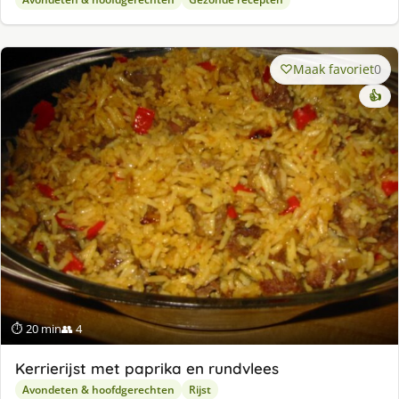
Maak favoriet
0
👍
⏱ 20 min
👥 4
Kerrierijst met paprika en rundvlees
Avondeten & hoofdgerechten
Rijst