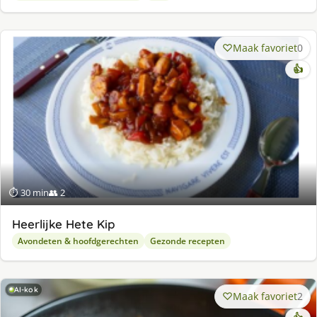
Maak favoriet
0
👍
⏱ 30 min
👥 2
Heerlijke Hete Kip
Avondeten & hoofdgerechten
Gezonde recepten
AI-kok
Maak favoriet
2