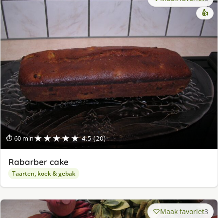
👍
★★★★★
⏱ 60 min
4.5 (20)
Rabarber cake
Taarten, koek & gebak
Maak favoriet
3