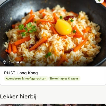
👍
⏱ 45 min
👥 6
RIJST Hong Kong
Avondeten & hoofdgerechten
Borrelhapjes & tapas
Lekker hierbij