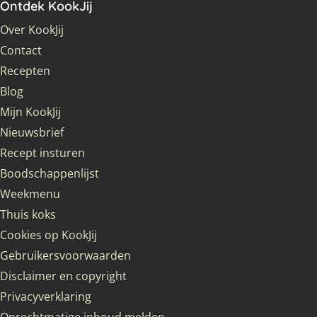
Ontdek KookJij
Over KookJij
Contact
Recepten
Blog
Mijn KookJij
Nieuwsbrief
Recept insturen
Boodschappenlijst
Weekmenu
Thuis koks
Cookies op KookJij
Gebruikersvoorwaarden
Disclaimer en copyright
Privacyverklaring
Onrechtmatige inhoud melden