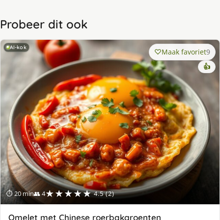
Probeer dit ook
AI-kok
Maak favoriet
9
👍
★★★★★
⏱ 20 min
👥 4
4.5 (2)
Omelet met Chinese roerbakgroenten