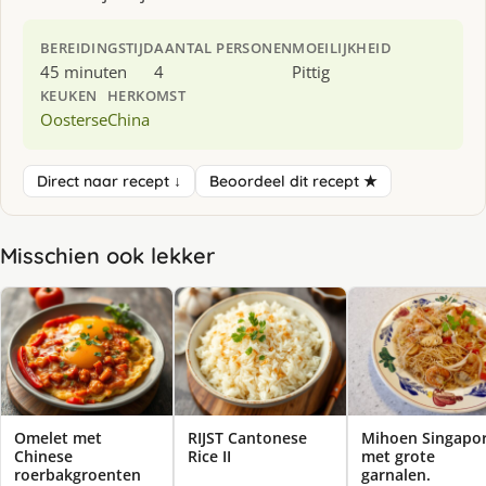
BEREIDINGSTIJD
AANTAL PERSONEN
MOEILIJKHEID
45 minuten
4
Pittig
KEUKEN
HERKOMST
Oosterse
China
Direct naar recept ↓
Beoordeel dit recept ★
Misschien ook lekker
Omelet met
RIJST Cantonese
Mihoen Singapo
Chinese
Rice II
met grote
roerbakgroenten
garnalen.