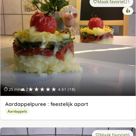
Maak favoriet
21
👍
★★★★★
⏱ 25 min
👥 2
4.61 (18)
Aardappelpuree : feestelijk apart
Aardappels
Maak favoriet
6