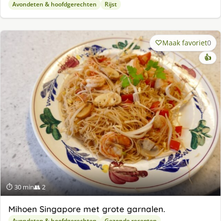
Avondeten & hoofdgerechten
Rijst
Maak favoriet
0
👍
⏱ 30 min
👥 2
Mihoen Singapore met grote garnalen.
Avondeten & hoofdgerechten
Gezonde recepten