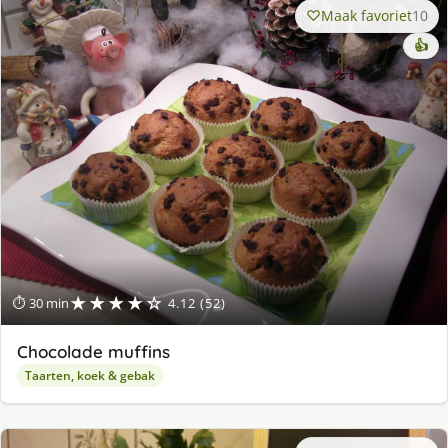
Maak favoriet
10
👍
★★★★☆
⏱ 30 min
4.12 (52)
Chocolade muffins
Taarten, koek & gebak