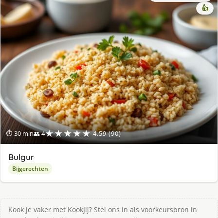
👍
★★★★★
⏱ 30 min
👥 4
4.59 (90)
Bulgur
Bijgerechten
Kook je vaker met KookJij? Stel ons in als voorkeursbron in