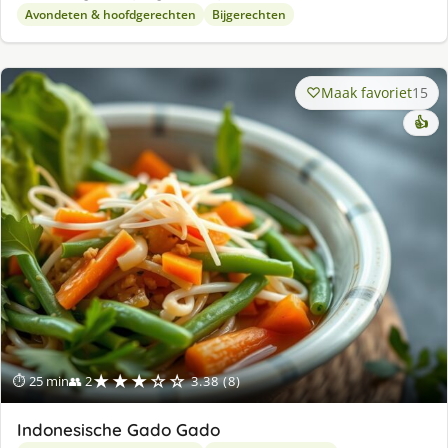
Avondeten & hoofdgerechten
Bijgerechten
Maak favoriet
15
👍
★★★☆☆
⏱ 25 min
👥 2
3.38 (8)
Indonesische Gado Gado