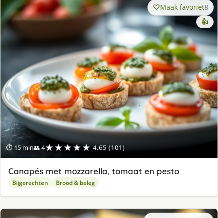
Maak favoriet
8
👍
★★★★★
⏱ 15 min
👥 4
4.65 (101)
Canapés met mozzarella, tomaat en pesto
Bijgerechten
Brood & beleg