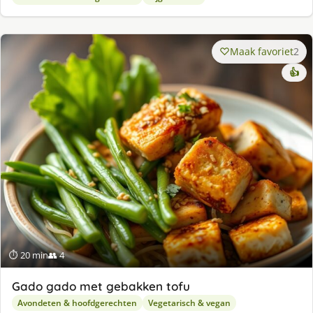
Maak favoriet
2
👍
⏱ 20 min
👥 4
Gado gado met gebakken tofu
Avondeten & hoofdgerechten
Vegetarisch & vegan