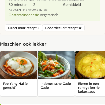
30 minuten
2
Gemiddeld
KEUKEN
HERKOMST
DIEET
Oosterse
Indonesie
vegetarisch
Direct naar recept ↓
Beoordeel dit recept ★
Misschien ook lekker
Eieren in een
Foe Yong Hai (ei
Indonesische Gado
romige kerrie-
gerecht)
Gado
kokossaus