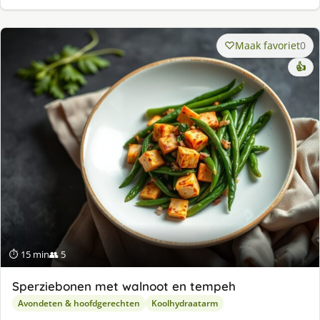
Maak favoriet
0
👍
⏱ 15 min
👥 5
Sperziebonen met walnoot en tempeh
Avondeten & hoofdgerechten
Koolhydraatarm