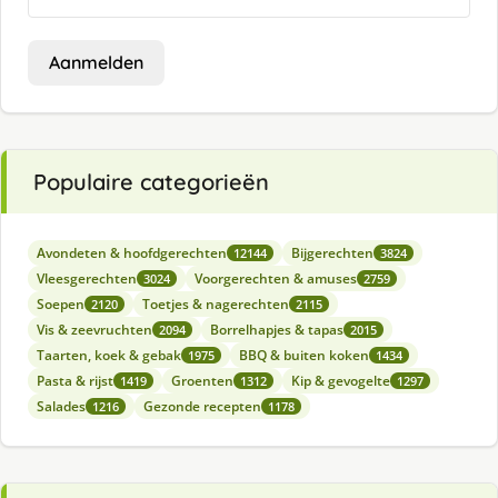
Aanmelden
Populaire categorieën
Avondeten & hoofdgerechten
Bijgerechten
12144
3824
Vleesgerechten
Voorgerechten & amuses
3024
2759
Soepen
Toetjes & nagerechten
2120
2115
Vis & zeevruchten
Borrelhapjes & tapas
2094
2015
Taarten, koek & gebak
BBQ & buiten koken
1975
1434
Pasta & rijst
Groenten
Kip & gevogelte
1419
1312
1297
Salades
Gezonde recepten
1216
1178