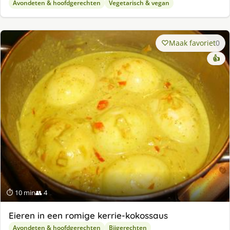
Avondeten & hoofdgerechten
Vegetarisch & vegan
Maak favoriet
0
👍
⏱ 10 min
👥 4
Eieren in een romige kerrie-kokossaus
Avondeten & hoofdgerechten
Bijgerechten