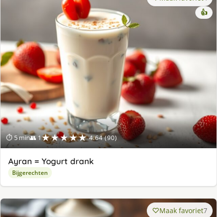
👍
★★★★★
⏱ 5 min
👥 1
4.64 (90)
Ayran = Yogurt drank
Bijgerechten
Maak favoriet
7