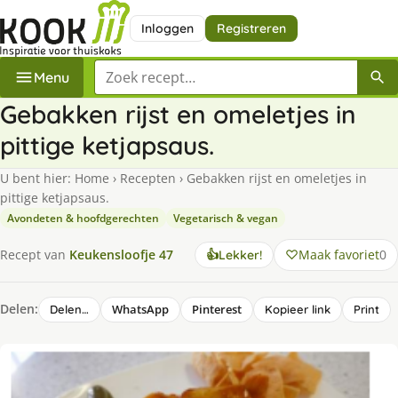
Inloggen
Registreren
Zoek een recept
Menu
Gebakken rijst en omeletjes in
pittige ketjapsaus.
U bent hier:
Home
›
Recepten
›
Gebakken rijst en omeletjes in
pittige ketjapsaus.
Avondeten & hoofdgerechten
Vegetarisch & vegan
Maak favoriet
0
Recept van
Keukensloofje 47
👍
Lekker!
Delen:
WhatsApp
Pinterest
Delen…
Kopieer link
Print