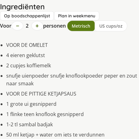
Ingrediënten
Op boodschappenlijst
Plan in weekmenu
−
+
Voor
2
personen
Metrisch
US cups/oz
VOOR DE OMELET
4 eieren geklutst
2 cupjes koffiemelk
snufje uienpoeder snufje knoflookpoeder peper en zout
naar smaak
VOOR DE PITTIGE KETJAPSAUS
1 grote ui gesnipperd
1 flinke teen knoflook gesnipperd
1-2 tl sambal badjak
50 ml ketjap + water om iets te verdunnen