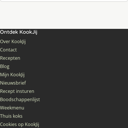
Ontdek KookJij
Over KookJij
Contact
Recepten
Blog
Mijn KookJij
Nieuwsbrief
Recept insturen
Boodschappenlijst
Weekmenu
Thuis koks
Cookies op KookJij