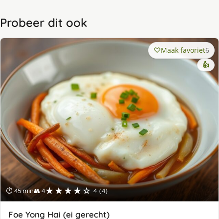
Probeer dit ook
Maak favoriet
6
👍
★★★★☆
⏱ 45 min
👥 4
4 (4)
Foe Yong Hai (ei gerecht)