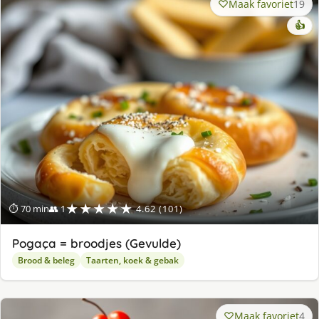
Maak favoriet
19
👍
★★★★★
⏱ 70 min
👥 1
4.62 (101)
Pogaça = broodjes (Gevulde)
Brood & beleg
Taarten, koek & gebak
Maak favoriet
4