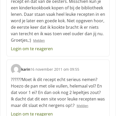
recept en dat van de oesters. Misschien kun je
e
f
een kinderkookboek kopen of bij de bibliotheek
:
lenen. Daar staan vaak heel leuke recepten in en
word je later een goede kok. Niet opgeven hoor,
de eerste keer dat ik kookte bracht ik er niets
van terecht en ik was toen veel ouder dan jij nu.
Groetjes,:)
Melden
Login om te reageren
karin
16 november 2011 om 09:55
s
c
??????Moet ik dit recept echt serieus nemen?
h
Hoezo de pan met olie vullen, helemaal vol? En
r
dat voor 1 ei? En dan ook nog 2 lepeltjes zout?
e
Ik dacht dat dit een site voor leuke recepten was
e
f
maar dit slaat echt nergens op!:?
Melden
:
Login om te reageren