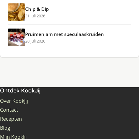
Chip & Dip
31 juli 2026
Pruimenjam met speculaaskruiden
28 juli 2026
Ontdek KookJij
Over KookJij
Contact
Recepten
Blog
Mijn KookJij