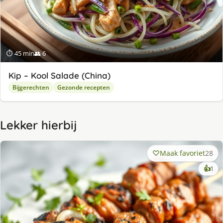
⏱ 45 min
👥 6
Kip – Kool Salade (China)
Bijgerechten
Gezonde recepten
Lekker hierbij
Maak favoriet
28
ke
👍
1
lek
ge