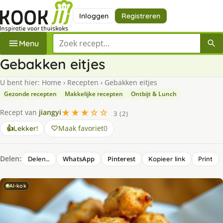
Inloggen
Registreren
Zoek een recept
Menu
Gebakken eitjes
U bent hier:
Home
›
Recepten
›
Gebakken eitjes
Gezonde recepten
Makkelijke recepten
Ontbijt & Lunch
★★★☆☆
Recept van
jiangyi
3 (2)
Maak favoriet
0
👍
Lekker!
Delen:
WhatsApp
Pinterest
Delen…
Kopieer link
Print
AI-kok