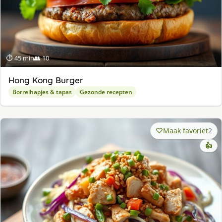
⏱ 45 min
👥 10
Hong Kong Burger
Borrelhapjes & tapas
Gezonde recepten
Maak favoriet
2
👍