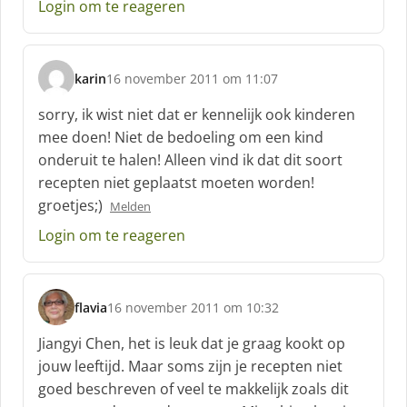
Login om te reageren
r
e
e
f
karin
16 november 2011 om 11:07
:
s
c
sorry, ik wist niet dat er kennelijk ook kinderen
h
mee doen! Niet de bedoeling om een kind
r
onderuit te halen! Alleen vind ik dat dit soort
e
recepten niet geplaatst moeten worden!
e
f
groetjes;)
Melden
:
Login om te reageren
flavia
16 november 2011 om 10:32
s
c
Jiangyi Chen, het is leuk dat je graag kookt op
h
jouw leeftijd. Maar soms zijn je recepten niet
r
goed beschreven of veel te makkelijk zoals dit
e