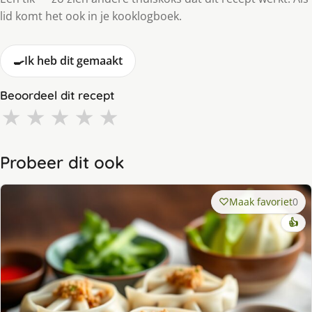
lid komt het ook in je kooklogboek.
🍳
Ik heb dit gemaakt
Beoordeel dit recept
★
★
★
★
★
Probeer dit ook
Maak favoriet
0
👍