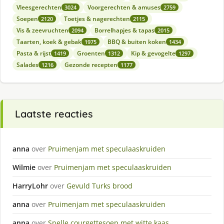
Vleesgerechten
Voorgerechten & amuses
3024
2759
Soepen
Toetjes & nagerechten
2120
2115
Vis & zeevruchten
Borrelhapjes & tapas
2094
2015
Taarten, koek & gebak
BBQ & buiten koken
1975
1434
Pasta & rijst
Groenten
Kip & gevogelte
1419
1312
1297
Salades
Gezonde recepten
1216
1177
Laatste reacties
anna
over
Pruimenjam met speculaaskruiden
Wilmie
over
Pruimenjam met speculaaskruiden
HarryLohr
over
Gevuld Turks brood
anna
over
Pruimenjam met speculaaskruiden
anna
over
Snelle courgettesoep met witte kaas