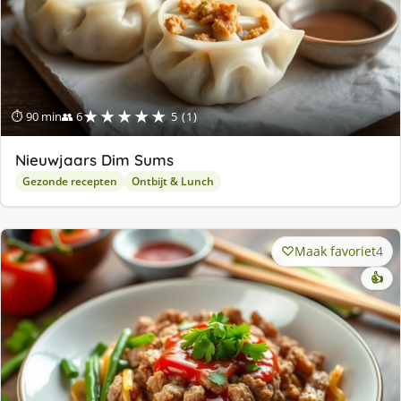
★★★★★
⏱ 90 min
👥 6
5 (1)
Nieuwjaars Dim Sums
Gezonde recepten
Ontbijt & Lunch
Maak favoriet
4
👍