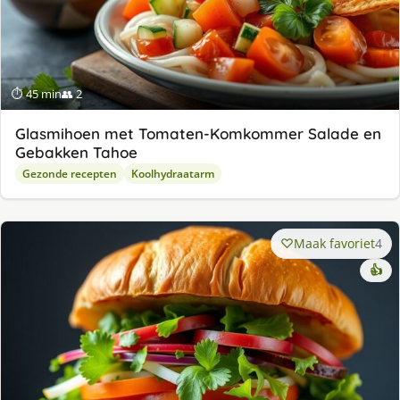
⏱ 45 min
👥 2
Glasmihoen met Tomaten-Komkommer Salade en
Gebakken Tahoe
Gezonde recepten
Koolhydraatarm
Maak favoriet
4
👍