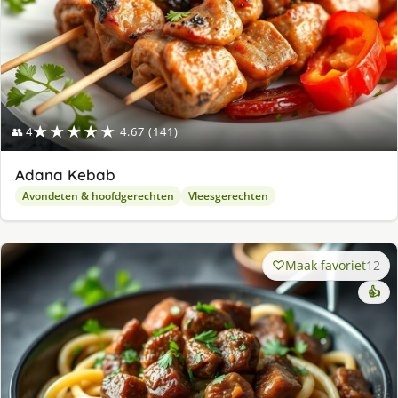
★★★★★
👥 4
4.67 (141)
Adana Kebab
Avondeten & hoofdgerechten
Vleesgerechten
Maak favoriet
12
👍