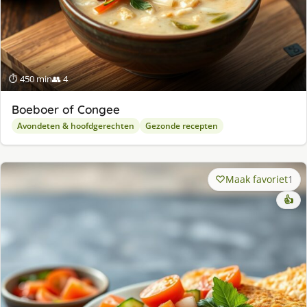
⏱ 450 min
👥 4
Boeboer of Congee
Avondeten & hoofdgerechten
Gezonde recepten
Maak favoriet
1
👍