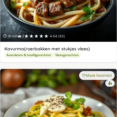
★★★★★
⏱ 30 min
👥 2
4.64 (83)
Kavurma(roerbakken met stukjes vlees)
Avondeten & hoofdgerechten
Vleesgerechten
Maak favoriet
4
👍