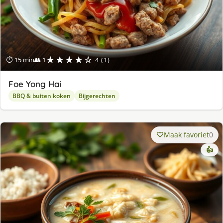
★★★★☆
⏱ 15 min
👥 1
4 (1)
Foe Yong Hai
BBQ & buiten koken
Bijgerechten
Maak favoriet
0
👍