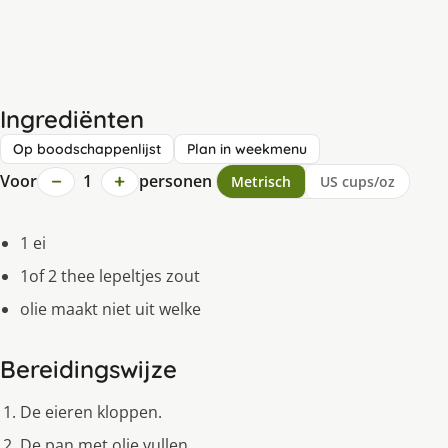
Ingrediënten
Op boodschappenlijst
Plan in weekmenu
−
+
Voor
1
personen
Metrisch
US cups/oz
1 ei
1of 2 thee lepeltjes zout
olie maakt niet uit welke
Bereidingswijze
De eieren kloppen.
De pan met olie vullen.