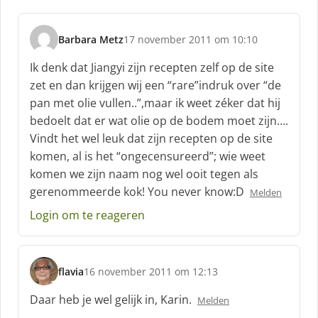
Barbara Metz
17 november 2011 om 10:10
s
c
Ik denk dat Jiangyi zijn recepten zelf op de site
h
zet en dan krijgen wij een “rare”indruk over “de
r
pan met olie vullen..”,maar ik weet zéker dat hij
e
bedoelt dat er wat olie op de bodem moet zijn….
e
f
Vindt het wel leuk dat zijn recepten op de site
:
komen, al is het “ongecensureerd”; wie weet
komen we zijn naam nog wel ooit tegen als
gerenommeerde kok! You never know:D
Melden
Login om te reageren
flavia
16 november 2011 om 12:13
s
c
Daar heb je wel gelijk in, Karin.
Melden
h