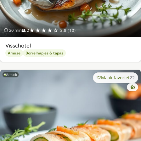
★★★★☆
⏱ 20 min
👥 2
3.8 (10)
Visschotel
Amuse
Borrelhapjes & tapas
AI-kok
Maak favoriet
22
👍