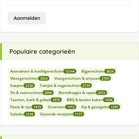
Aanmelden
Populaire categorieën
Avondeten & hoofdgerechten
Bijgerechten
12144
3824
Vleesgerechten
Voorgerechten & amuses
3024
2759
Soepen
Toetjes & nagerechten
2120
2115
Vis & zeevruchten
Borrelhapjes & tapas
2094
2015
Taarten, koek & gebak
BBQ & buiten koken
1975
1434
Pasta & rijst
Groenten
Kip & gevogelte
1419
1312
1297
Salades
Gezonde recepten
1216
1177