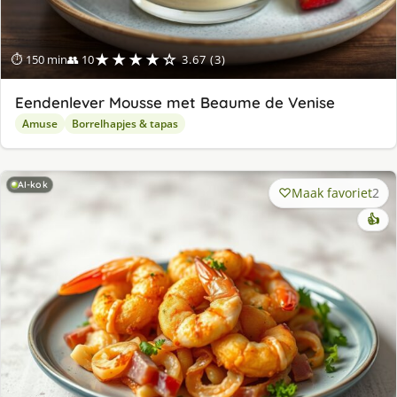
★★★★☆
⏱ 150 min
👥 10
3.67 (3)
Eendenlever Mousse met Beaume de Venise
Amuse
Borrelhapjes & tapas
AI-kok
Maak favoriet
2
👍