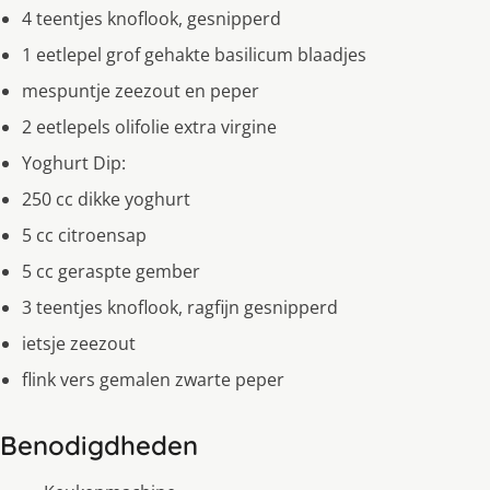
4 teentjes knoflook, gesnipperd
1 eetlepel grof gehakte basilicum blaadjes
mespuntje zeezout en peper
2 eetlepels olifolie extra virgine
Yoghurt Dip:
250 cc dikke yoghurt
5 cc citroensap
5 cc geraspte gember
3 teentjes knoflook, ragfijn gesnipperd
ietsje zeezout
flink vers gemalen zwarte peper
Benodigdheden