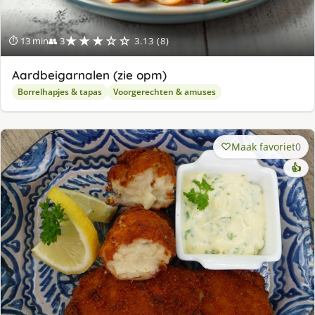
★★★☆☆
⏱ 13 min
👥 3
3.13 (8)
Aardbeigarnalen (zie opm)
Borrelhapjes & tapas
Voorgerechten & amuses
Maak favoriet
0
👍