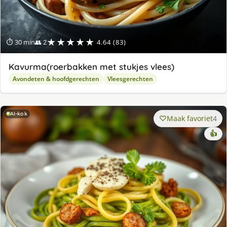
★★★★★
⏱ 30 min
👥 2
4.64 (83)
Kavurma(roerbakken met stukjes vlees)
Avondeten & hoofdgerechten
Vleesgerechten
AI-kok
Maak favoriet
4
👍