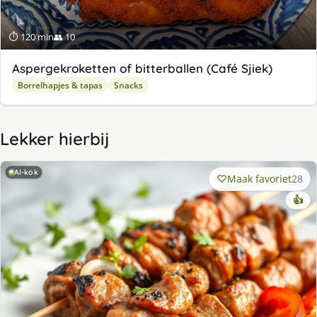
⏱ 120 min
👥 10
Aspergekroketten of bitterballen (Café Sjiek)
Borrelhapjes & tapas
Snacks
Lekker hierbij
AI-kok
Maak favoriet
28
👍