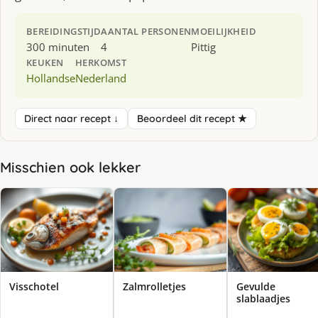
BEREIDINGSTIJD
AANTAL PERSONEN
MOEILIJKHEID
300 minuten
4
Pittig
KEUKEN
HERKOMST
Hollandse
Nederland
Direct naar recept ↓
Beoordeel dit recept ★
Misschien ook lekker
Visschotel
Zalmrolletjes
Gevulde
slablaadjes