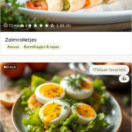
★★★★☆
⏱ 10 min
👥 4
3.88 (8)
Zalmrolletjes
Amuse
Borrelhapjes & tapas
AI-kok
Maak favoriet
6
👍