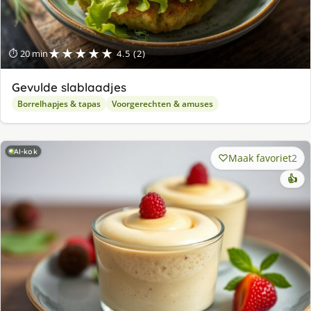
★★★★★
⏱ 20 min
4.5 (2)
Gevulde slablaadjes
Borrelhapjes & tapas
Voorgerechten & amuses
AI-kok
Maak favoriet
2
👍