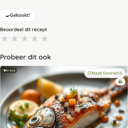
🍳
Gekookt!
Beoordeel dit recept
★
★
★
★
★
Probeer dit ook
AI-kok
Maak favoriet
16
👍