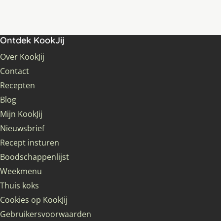
Ontdek KookJij
Over KookJij
Contact
Recepten
Blog
Mijn KookJij
Nieuwsbrief
Recept insturen
Boodschappenlijst
Weekmenu
Thuis koks
Cookies op KookJij
Gebruikersvoorwaarden