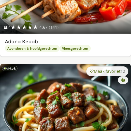
★★★★★
👥 4
4.67 (141)
Adana Kebab
Avondeten & hoofdgerechten
Vleesgerechten
AI-kok
Maak favoriet
12
👍