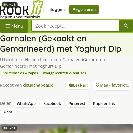
AI-kok
AI-kok
AI-kok
AI-kok
AI-kok
AI-kok
AI-kok
Inloggen
Registreren
Zoek een recept
Menu
Garnalen (Gekookt en
Gemarineerd) met Yoghurt Dip
U bent hier:
Home
›
Recepten
›
Garnalen (Gekookt en
Gemarineerd) met Yoghurt Dip
Borrelhapjes & tapas
Voorgerechten & amuses
Maak favoriet
0
Recept van
deuxchapeaux
👍
Lekker!
Delen:
WhatsApp
Facebook
Pinterest
Kopieer link
Print
AI-kok