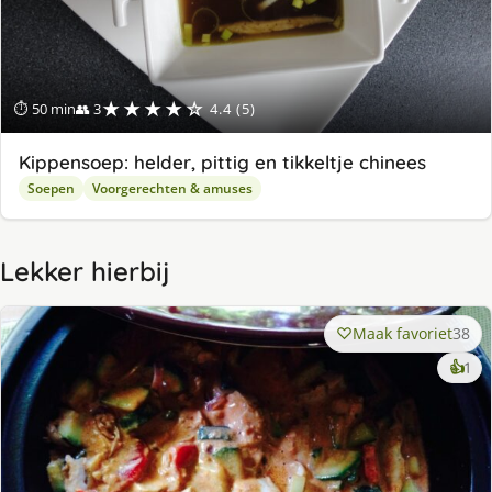
★★★★☆
⏱ 50 min
👥 3
4.4 (5)
Kippensoep: helder, pittig en tikkeltje chinees
Soepen
Voorgerechten & amuses
Lekker hierbij
Maak favoriet
38
ke
👍
1
lek
ge