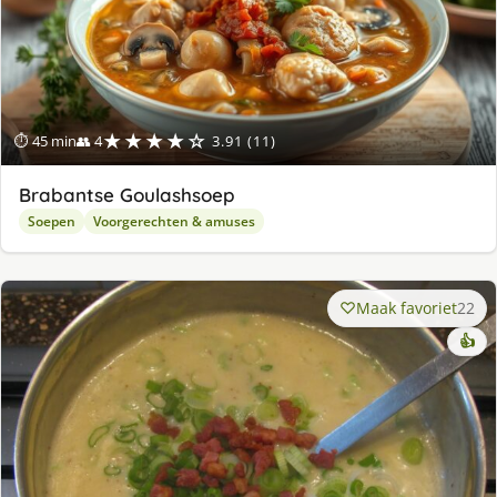
★★★★☆
⏱ 45 min
👥 4
3.91 (11)
Brabantse Goulashsoep
Soepen
Voorgerechten & amuses
Maak favoriet
22
👍