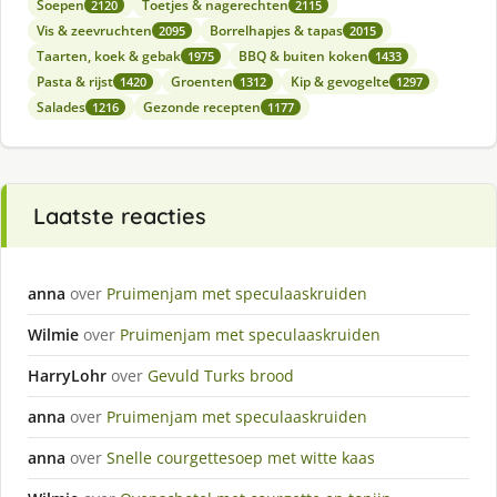
Soepen
Toetjes & nagerechten
2120
2115
Vis & zeevruchten
Borrelhapjes & tapas
2095
2015
Taarten, koek & gebak
BBQ & buiten koken
1975
1433
Pasta & rijst
Groenten
Kip & gevogelte
1420
1312
1297
Salades
Gezonde recepten
1216
1177
Laatste reacties
anna
over
Pruimenjam met speculaaskruiden
Wilmie
over
Pruimenjam met speculaaskruiden
HarryLohr
over
Gevuld Turks brood
anna
over
Pruimenjam met speculaaskruiden
anna
over
Snelle courgettesoep met witte kaas