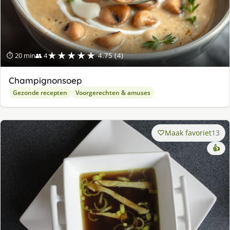
★★★★★
⏱ 20 min
👥 4
4.75 (4)
Champignonsoep
Gezonde recepten
Voorgerechten & amuses
Maak favoriet
13
👍