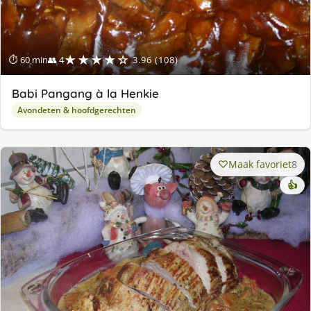
★★★★☆
⏱ 60 min
👥 4
3.96 (108)
Babi Pangang à la Henkie
Avondeten & hoofdgerechten
Maak favoriet
8
👍