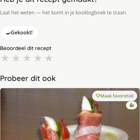
Laat het weten — het komt in je kooklogboek te staan.
🍳
Gekookt!
Beoordeel dit recept
★
★
★
★
★
Probeer dit ook
Maak favoriet
48
👍