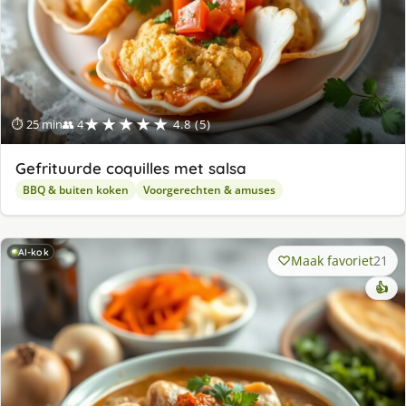
★★★★★
⏱ 25 min
👥 4
4.8 (5)
Gefrituurde coquilles met salsa
BBQ & buiten koken
Voorgerechten & amuses
AI-kok
Maak favoriet
21
👍