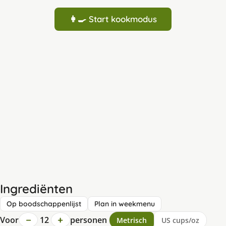
👩‍🍳 Start kookmodus
Ingrediënten
Op boodschappenlijst
Plan in weekmenu
−
+
Voor
12
personen
Metrisch
US cups/oz