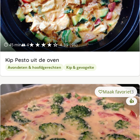
★★★★☆
⏱ 45 min
👥 4
4.39 (96)
Kip Pesto uit de oven
Avondeten & hoofdgerechten
Kip & gevogelte
Maak favoriet
3
👍