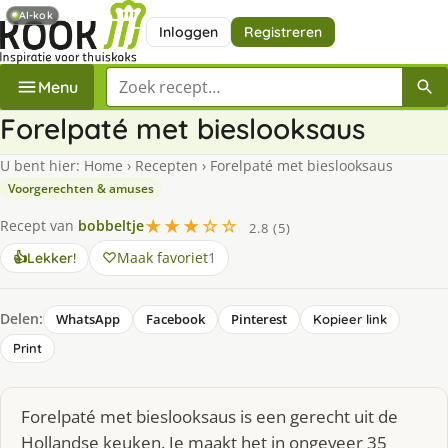
AI-kok
Inloggen
Registreren
Zoek een recept
Menu
Forelpaté met bieslooksaus
U bent hier:
Home
›
Recepten
›
Forelpaté met bieslooksaus
Voorgerechten & amuses
★★★☆☆
Recept van
bobbeltje
2.8 (5)
Maak favoriet
1
👍
Lekker!
Delen:
WhatsApp
Facebook
Pinterest
Kopieer link
Print
Forelpaté met bieslooksaus is een gerecht uit de
Hollandse keuken. Je maakt het in ongeveer 35