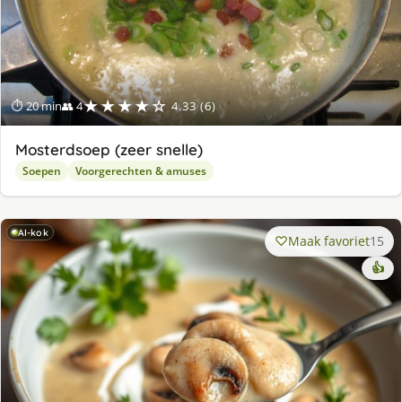
★★★★☆
⏱ 20 min
👥 4
4.33 (6)
Mosterdsoep (zeer snelle)
Soepen
Voorgerechten & amuses
AI-kok
Maak favoriet
15
👍