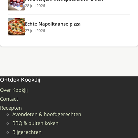
28 juli 2026
Echte Napolitaanse pizza
27 juli 2026
Ontdek KookJij
Over KookJij
Contact
Recepten
Avondeten & hoofdgerechten
BBQ & buiten koken
Bijgerechten