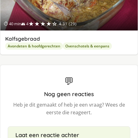
★★★★☆
⏱ 40 min
👥 4
4.31 (29)
Kalfsgebraad
Avondeten & hoofdgerechten
Ovenschotels & eenpans
💬
Nog geen reacties
Heb je dit gemaakt of heb je een vraag? Wees de
eerste die reageert.
Laat een reactie achter