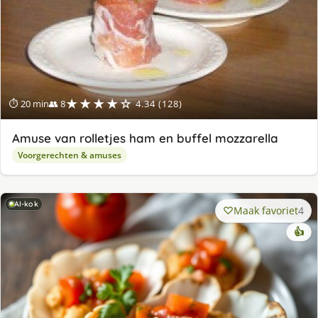
★★★★☆
⏱ 20 min
👥 8
4.34 (128)
Amuse van rolletjes ham en buffel mozzarella
Voorgerechten & amuses
AI-kok
Maak favoriet
4
👍