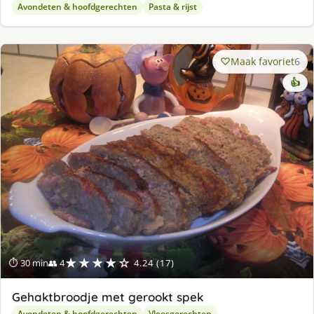
Avondeten & hoofdgerechten
Pasta & rijst
Maak favoriet
6
👍
★★★★☆
⏱ 30 min
👥 4
4.24 (17)
Gehaktbroodje met gerookt spek
Avondeten & hoofdgerechten
Vleesgerechten