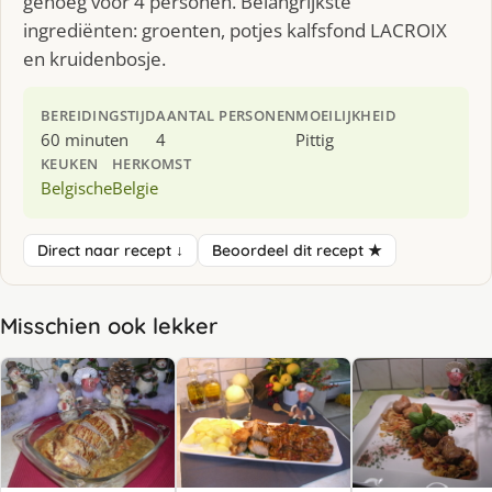
genoeg voor 4 personen. Belangrijkste
ingrediënten: groenten, potjes kalfsfond LACROIX
en kruidenbosje.
BEREIDINGSTIJD
AANTAL PERSONEN
MOEILIJKHEID
60 minuten
4
Pittig
KEUKEN
HERKOMST
Belgische
Belgie
Direct naar recept ↓
Beoordeel dit recept ★
Misschien ook lekker