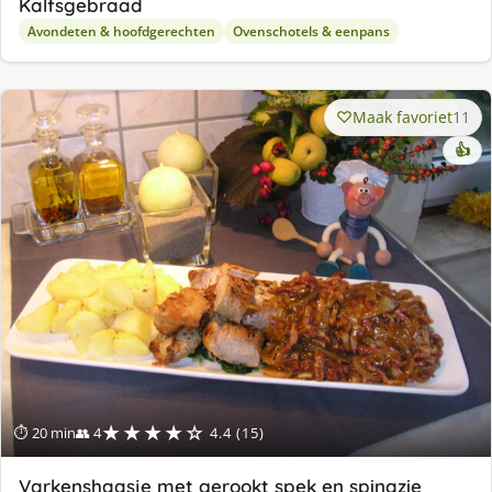
Kalfsgebraad
Avondeten & hoofdgerechten
Ovenschotels & eenpans
Maak favoriet
11
👍
★★★★☆
⏱ 20 min
👥 4
4.4 (15)
Varkenshaasje met gerookt spek en spinazie