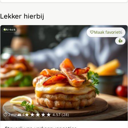
Lekker hierbij
AI-kok
Maak favoriet
6
👍
★★★★★
⏱ 2 min
👥 4
4.57 (28)