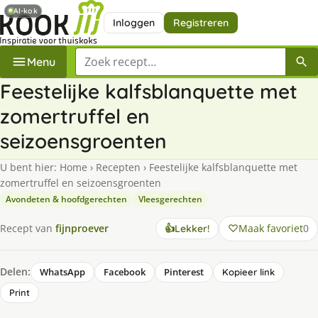
AI-kok
Inloggen
Registreren
Zoek een recept
Menu
Feestelijke kalfsblanquette met
zomertruffel en
seizoensgroenten
U bent hier:
Home
›
Recepten
›
Feestelijke kalfsblanquette met
zomertruffel en seizoensgroenten
Avondeten & hoofdgerechten
Vleesgerechten
Maak favoriet
0
Recept van
fijnproever
👍
Lekker!
Delen:
WhatsApp
Facebook
Pinterest
Kopieer link
Print