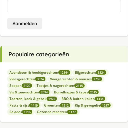
Aanmelden
Populaire categorieën
Avondeten & hoofdgerechten
Bijgerechten
12144
3824
Vleesgerechten
Voorgerechten & amuses
3024
2759
Soepen
Toetjes & nagerechten
2120
2115
Vis & zeevruchten
Borrelhapjes & tapas
2094
2015
Taarten, koek & gebak
BBQ & buiten koken
1975
1434
Pasta & rijst
Groenten
Kip & gevogelte
1419
1312
1297
Salades
Gezonde recepten
1216
1177