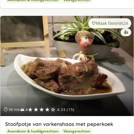
Maak favoriet
24
👍
★★★★☆
⏱ 90 min
👥 4
4.33 (15)
Stoofpotje van varkenshaas met peperkoek
Avondeten & hoofdgerechten
Vleesgerechten