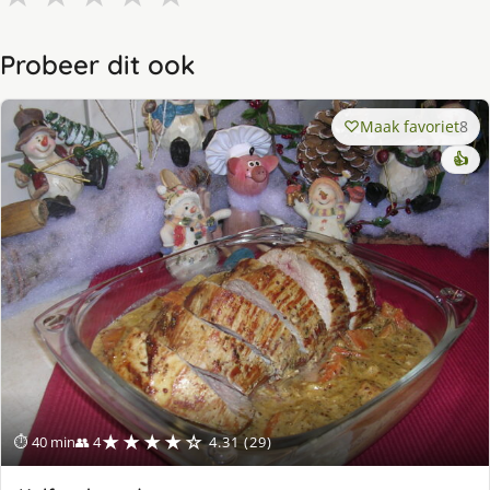
Probeer dit ook
Maak favoriet
8
👍
★★★★☆
⏱ 40 min
👥 4
4.31 (29)