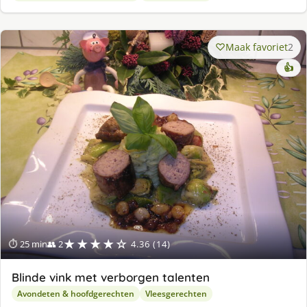
Maak favoriet
2
👍
★★★★☆
⏱ 25 min
👥 2
4.36 (14)
Blinde vink met verborgen talenten
Avondeten & hoofdgerechten
Vleesgerechten