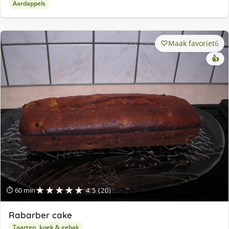
Aardappels
Maak favoriet
6
👍
★★★★★
⏱ 60 min
4.5 (20)
Rabarber cake
Taarten, koek & gebak