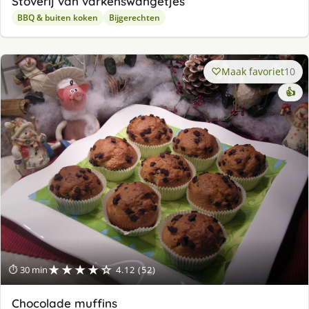
Stoverij van varkenswangetjes
BBQ & buiten koken
Bijgerechten
Maak favoriet
10
👍
★★★★☆
⏱ 30 min
4.12 (52)
Chocolade muffins