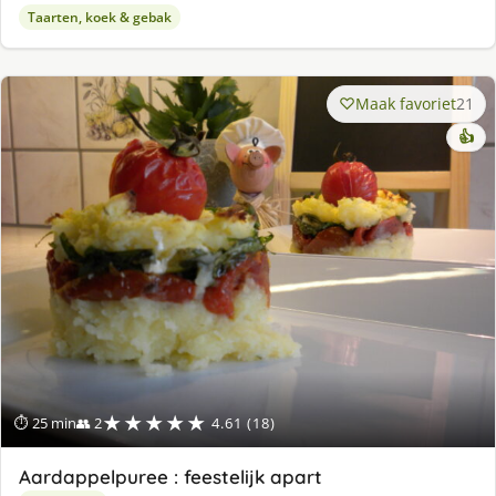
Taarten, koek & gebak
Maak favoriet
21
👍
★★★★★
⏱ 25 min
👥 2
4.61 (18)
Aardappelpuree : feestelijk apart