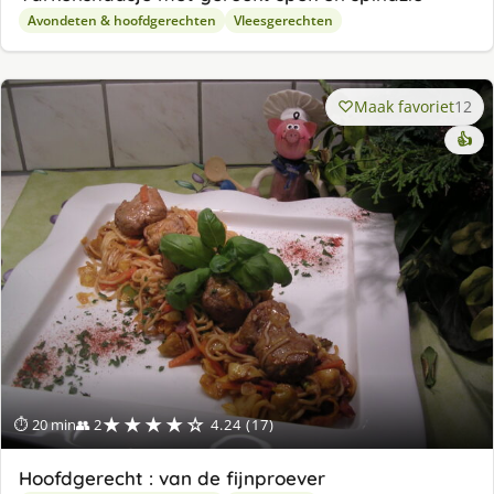
Avondeten & hoofdgerechten
Vleesgerechten
Maak favoriet
12
👍
★★★★☆
⏱ 20 min
👥 2
4.24 (17)
Hoofdgerecht : van de fijnproever