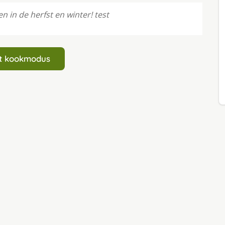
 in de herfst en winter! test
art kookmodus