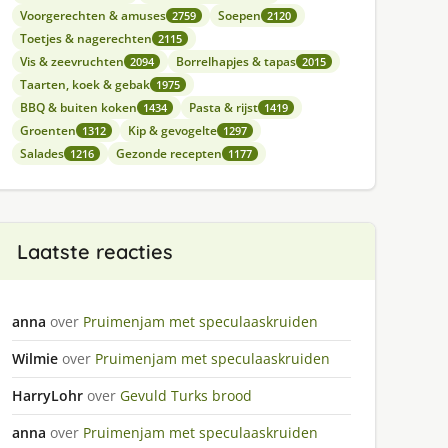
Voorgerechten & amuses
Soepen
2759
2120
Toetjes & nagerechten
2115
Vis & zeevruchten
Borrelhapjes & tapas
2094
2015
Taarten, koek & gebak
1975
BBQ & buiten koken
Pasta & rijst
1434
1419
Groenten
Kip & gevogelte
1312
1297
Salades
Gezonde recepten
1216
1177
Laatste reacties
anna
over
Pruimenjam met speculaaskruiden
Wilmie
over
Pruimenjam met speculaaskruiden
HarryLohr
over
Gevuld Turks brood
anna
over
Pruimenjam met speculaaskruiden