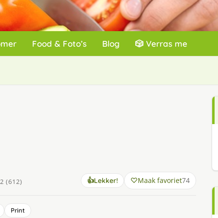
omer
Food & Foto’s
Blog
🎲 Verras me
Maak favoriet
74
👍
Lekker!
2 (612)
Print