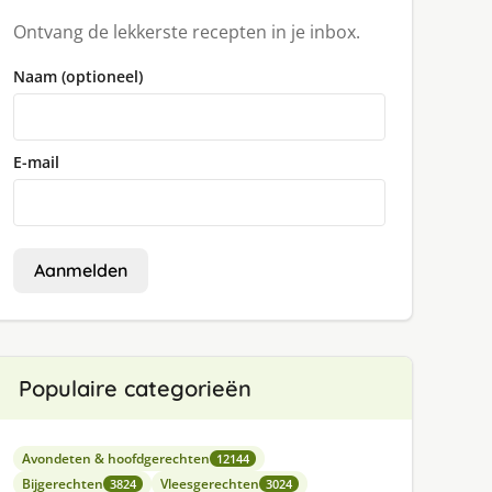
Ontvang de lekkerste recepten in je inbox.
Naam (optioneel)
E-mail
Aanmelden
Populaire categorieën
Avondeten & hoofdgerechten
12144
Bijgerechten
Vleesgerechten
3824
3024