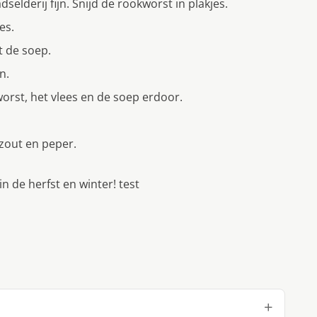
dselderij fijn. Snijd de rookworst in plakjes.
jes.
it de soep.
n.
kworst, het vlees en de soep erdoor.
zout en peper.
n de herfst en winter! test