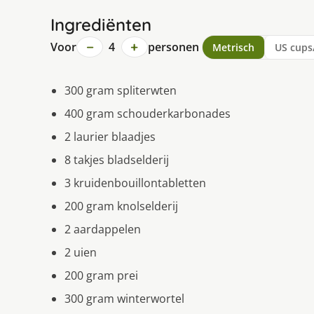
Ingrediënten
−
+
Voor
4
personen
Metrisch
US cups
300 gram spliterwten
400 gram schouderkarbonades
2 laurier blaadjes
8 takjes bladselderij
3 kruidenbouillontabletten
200 gram knolselderij
2 aardappelen
2 uien
200 gram prei
300 gram winterwortel