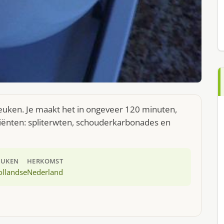
euken. Je maakt het in ongeveer 120 minuten,
diënten: spliterwten, schouderkarbonades en
EUKEN
HERKOMST
ollandse
Nederland