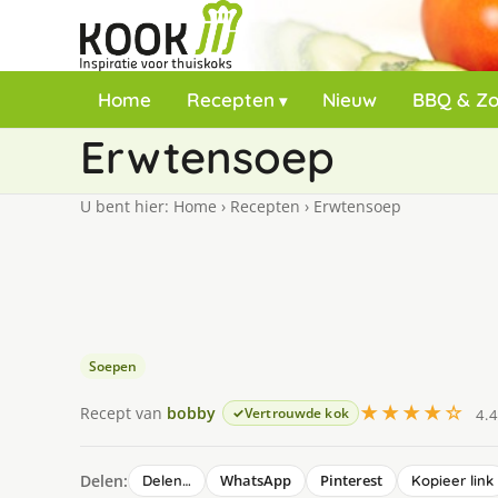
Home
Recepten
Nieuw
BBQ & Z
Erwtensoep
U bent hier:
Home
›
Recepten
›
Erwtensoep
Soepen
★★★★☆
Recept van
bobby
Vertrouwde kok
4.4
Delen:
WhatsApp
Pinterest
Delen…
Kopieer link