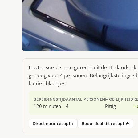
Erwtensoep is een gerecht uit de Hollandse k
genoeg voor 4 personen. Belangrijkste ingre
laurier blaadjes.
BEREIDINGSTIJD
AANTAL PERSONEN
MOEILIJKHEID
K
120 minuten
4
Pittig
H
Direct naar recept ↓
Beoordeel dit recept ★