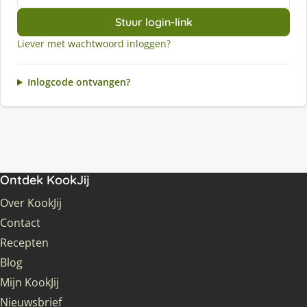
Stuur login-link
Liever met wachtwoord inloggen?
Inlogcode ontvangen?
Ontdek KookJij
Over KookJij
Contact
Recepten
Blog
Mijn KookJij
Nieuwsbrief