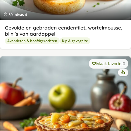
⏱ 50 min
👥 4
Gevulde en gebraden eendenfilet, wortelmousse,
blini’s van aardappel
Avondeten & hoofdgerechten
Kip & gevogelte
Maak favoriet
0
👍