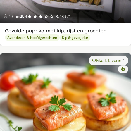
★★★☆☆
⏱ 40 min
👥 4
3.43 (7)
Gevulde paprika met kip, rijst en groenten
Avondeten & hoofdgerechten
Kip & gevogelte
Maak favoriet
1
👍