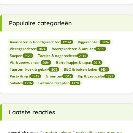
Populaire categorieën
Avondeten & hoofdgerechten
Bijgerechten
12144
3824
Vleesgerechten
Voorgerechten & amuses
3024
2759
Soepen
Toetjes & nagerechten
2120
2115
Vis & zeevruchten
Borrelhapjes & tapas
2094
2015
Taarten, koek & gebak
BBQ & buiten koken
1975
1434
Pasta & rijst
Groenten
Kip & gevogelte
1419
1312
1297
Salades
Gezonde recepten
1216
1178
Laatste reacties
HarryLohr
over
Camping koken: 5 makkelijke recepten en