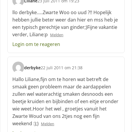
Liliane
23 juli 2011 om 19:23
s
c
llo derbyke…..Zwarte Woo oo uud ?!! Hopelijk
h
hebben jullie beter weer dan hier en mss heb je
r
een typisch gerechtje van ginder;)Fijne vakantie
e
verder, Liliane:p
e
Melden
f
Login om te reageren
:
derbyke
22 juli 2011 om 21:38
s
c
Hallo Liliane,fijn om te horen wat betreft de
h
smaak geen probleem maar de aardappelen
r
zullen wel waterachtig smaken desnoods een
e
beetje kruiden en bijbinden of een eitje eronder
e
f
wie weet.Hoor het wel , groetjes vanuit het
:
Zwarte Woud van ons 2tjes nog een fijn
weekend :);)
Melden