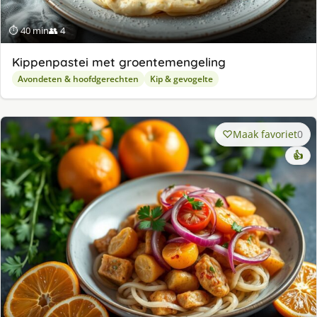
⏱ 40 min
👥 4
Kippenpastei met groentemengeling
Avondeten & hoofdgerechten
Kip & gevogelte
Maak favoriet
0
👍