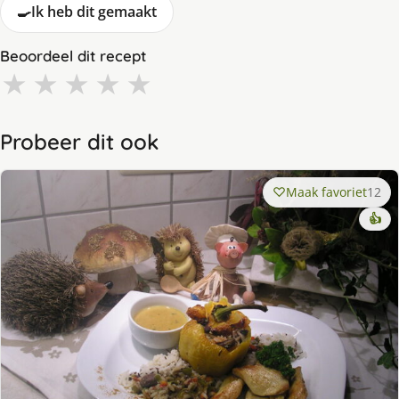
🍳
Ik heb dit gemaakt
Beoordeel dit recept
★
★
★
★
★
Probeer dit ook
Maak favoriet
12
👍