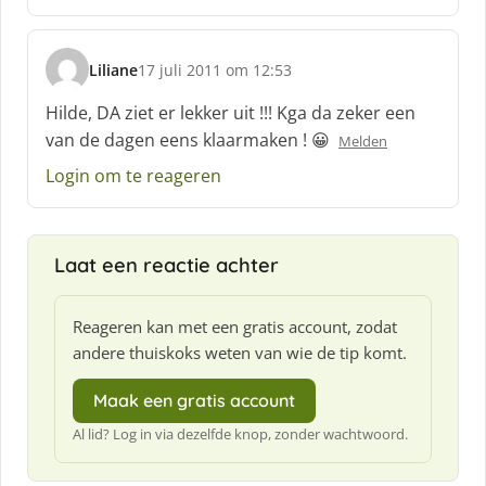
e
f
:
Liliane
17 juli 2011 om 12:53
s
c
Hilde, DA ziet er lekker uit !!! Kga da zeker een
h
van de dagen eens klaarmaken ! 😀
Melden
r
e
Login om te reageren
e
f
:
Laat een reactie achter
Reageren kan met een gratis account, zodat
andere thuiskoks weten van wie de tip komt.
Maak een gratis account
Al lid? Log in via dezelfde knop, zonder wachtwoord.