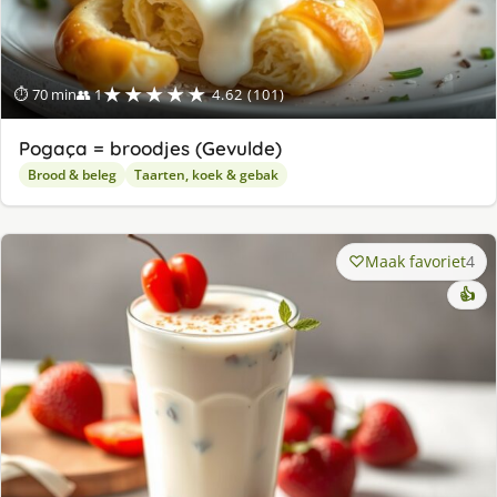
★★★★★
⏱ 70 min
👥 1
4.62 (101)
Pogaça = broodjes (Gevulde)
Brood & beleg
Taarten, koek & gebak
Maak favoriet
4
👍