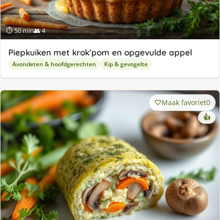
⏱ 50 min
👥 4
Piepkuiken met krok’pom en opgevulde appel
Avondeten & hoofdgerechten
Kip & gevogelte
Maak favoriet
0
👍