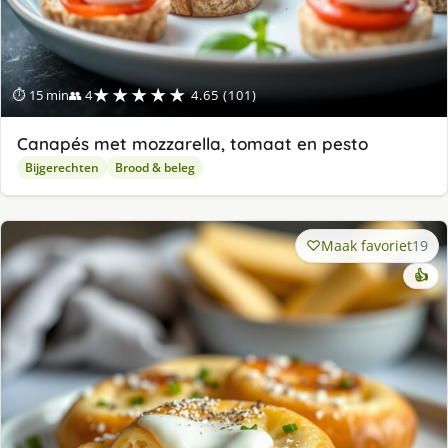
★★★★★
⏱ 15 min
👥 4
4.65 (101)
Canapés met mozzarella, tomaat en pesto
Bijgerechten
Brood & beleg
Maak favoriet
19
👍