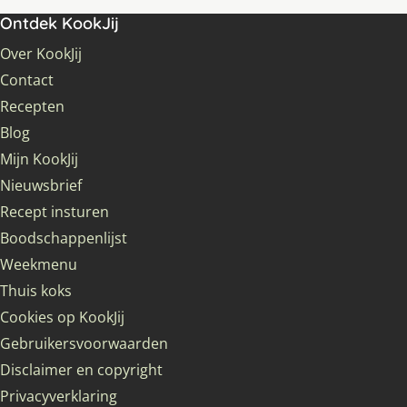
Ontdek KookJij
Over KookJij
Contact
Recepten
Blog
Mijn KookJij
Nieuwsbrief
Recept insturen
Boodschappenlijst
Weekmenu
Thuis koks
Cookies op KookJij
Gebruikersvoorwaarden
Disclaimer en copyright
Privacyverklaring