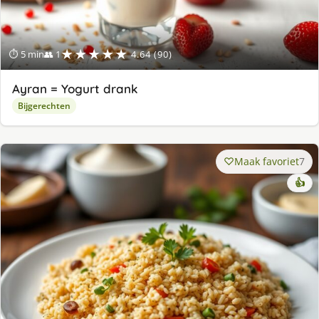
★★★★★
⏱ 5 min
👥 1
4.64 (90)
Ayran = Yogurt drank
Bijgerechten
Maak favoriet
7
👍