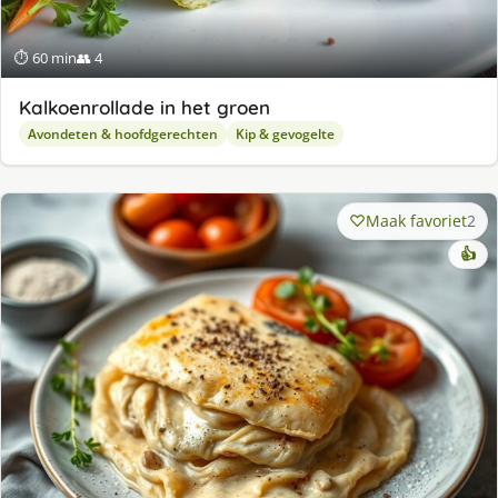
⏱ 60 min
👥 4
Kalkoenrollade in het groen
Avondeten & hoofdgerechten
Kip & gevogelte
Maak favoriet
2
👍