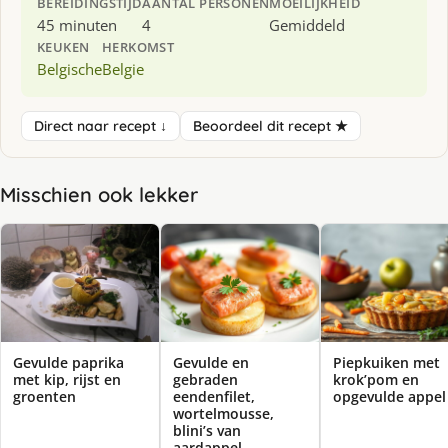
BEREIDINGSTIJD
AANTAL PERSONEN
MOEILIJKHEID
45 minuten
4
Gemiddeld
KEUKEN
HERKOMST
Belgische
Belgie
Direct naar recept ↓
Beoordeel dit recept ★
Misschien ook lekker
Gevulde paprika
Gevulde en
Piepkuiken met
met kip, rijst en
gebraden
krok’pom en
groenten
eendenfilet,
opgevulde appel
wortelmousse,
blini’s van
aardappel