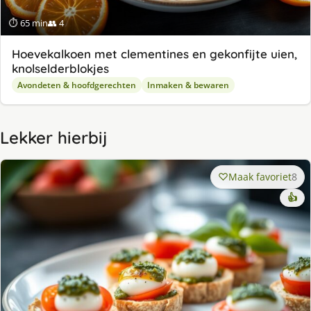
⏱ 65 min
👥 4
Hoevekalkoen met clementines en gekonfijte uien,
knolselderblokjes
Avondeten & hoofdgerechten
Inmaken & bewaren
Lekker hierbij
Maak favoriet
8
👍