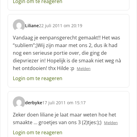
Login om te reageren
Liliane
22 juli 2011 om 20:19
s
c
Vandaag je eenpansgerecht gemaakt!! Het was
h
“subliem”;)Wij zijn maar met ons 2, dus ik had
r
nog een serieuse portie over, die ging de
e
diepvriezer in! Hopelijk is de smaak niet weg nà
e
f
het ontdooien! thx Hilde :p
Melden
:
Login om te reageren
derbyke
17 juli 2011 om 15:17
s
c
Zeker doen liliane je laat maar weten hoe het
h
smaakte … groetjes van ons 3 (2)tjes:);)
Melden
r
e
Login om te reageren