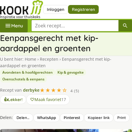
Inloggen
Registreren
Zoek een recept
Menu
Eenpansgerecht met kip-
aardappel en groenten
U bent hier:
Home
›
Recepten
›
Eenpansgerecht met kip-
aardappel en groenten
Avondeten & hoofdgerechten
Kip & gevogelte
Ovenschotels & eenpans
★★★★☆
Recept van
derbyke
4 (5)
Maak favoriet
17
👍
Lekker!
Delen:
WhatsApp
Pinterest
Delen…
Kopieer link
Print