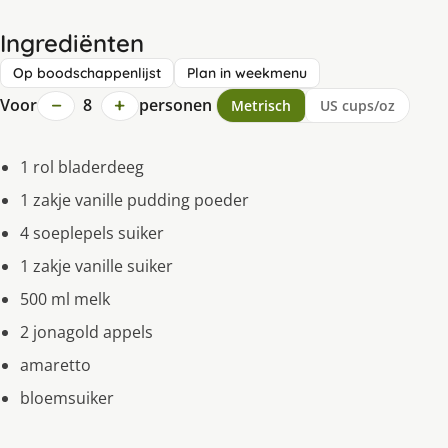
Ingrediënten
Op boodschappenlijst
Plan in weekmenu
−
+
Voor
8
personen
Metrisch
US cups/oz
1 rol bladerdeeg
1 zakje vanille pudding poeder
4 soeplepels suiker
1 zakje vanille suiker
500 ml melk
2 jonagold appels
amaretto
bloemsuiker