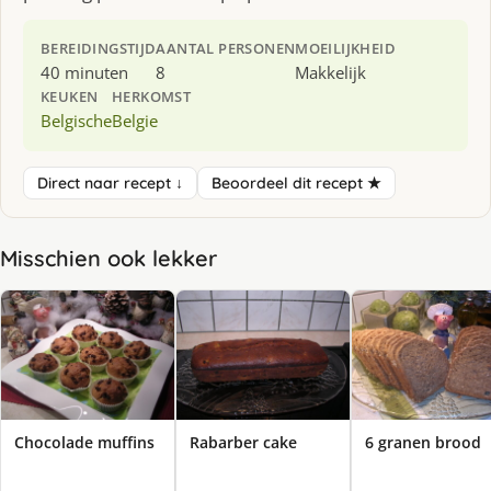
BEREIDINGSTIJD
AANTAL PERSONEN
MOEILIJKHEID
40 minuten
8
Makkelijk
KEUKEN
HERKOMST
Belgische
Belgie
Direct naar recept ↓
Beoordeel dit recept ★
Misschien ook lekker
Chocolade muffins
Rabarber cake
6 granen brood