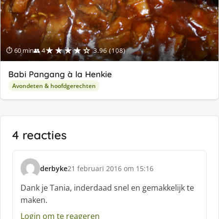
★★★★☆
⏱ 60 min
👥 4
3.96 (108)
Babi Pangang à la Henkie
Avondeten & hoofdgerechten
4 reacties
derbyke
21 februari 2016 om 15:16
s
c
Dank je Tania, inderdaad snel en gemakkelijk te
h
maken.
r
e
Login om te reageren