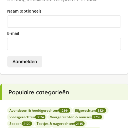
Naam (optioneel)
E-mail
Aanmelden
Populaire categorieën
Avondeten & hoofdgerechten
Bijgerechten
12144
3824
Vleesgerechten
Voorgerechten & amuses
3024
2759
Soepen
Toetjes & nagerechten
2120
2115