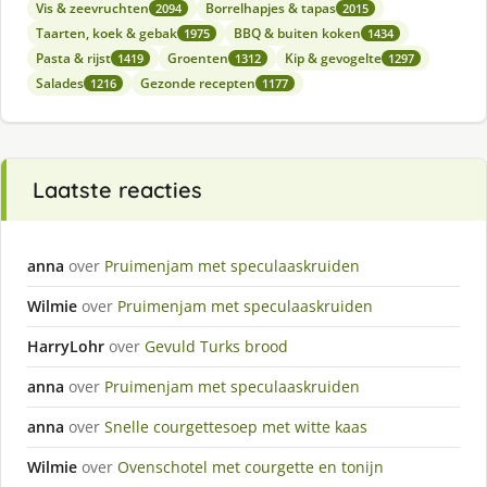
Vis & zeevruchten
Borrelhapjes & tapas
2094
2015
Taarten, koek & gebak
BBQ & buiten koken
1975
1434
Pasta & rijst
Groenten
Kip & gevogelte
1419
1312
1297
Salades
Gezonde recepten
1216
1177
Laatste reacties
anna
over
Pruimenjam met speculaaskruiden
Wilmie
over
Pruimenjam met speculaaskruiden
HarryLohr
over
Gevuld Turks brood
anna
over
Pruimenjam met speculaaskruiden
anna
over
Snelle courgettesoep met witte kaas
Wilmie
over
Ovenschotel met courgette en tonijn