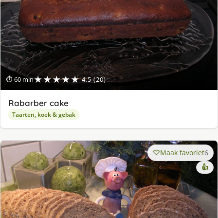
★★★★★
⏱ 60 min
4.5 (20)
Rabarber cake
Taarten, koek & gebak
Maak favoriet
6
👍