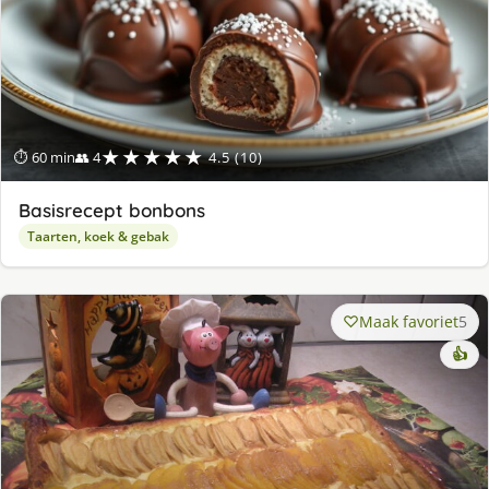
★★★★★
⏱ 60 min
👥 4
4.5 (10)
Basisrecept bonbons
Taarten, koek & gebak
Maak favoriet
5
👍