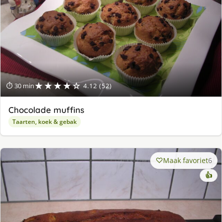
★★★★☆
⏱ 30 min
4.12 (52)
Chocolade muffins
Taarten, koek & gebak
Maak favoriet
6
👍