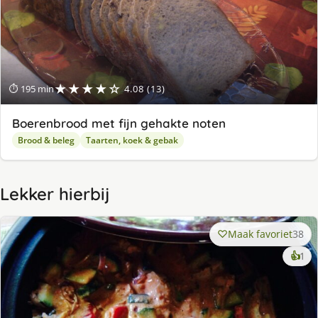
★★★★☆
⏱ 195 min
4.08 (13)
Boerenbrood met fijn gehakte noten
Brood & beleg
Taarten, koek & gebak
Lekker hierbij
Maak favoriet
38
ke
👍
1
lek
ge