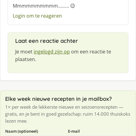
c
Mmmmmmmmmm……… 😉
h
Login om te reageren
r
e
e
f
Laat een reactie achter
:
Je moet
ingelogd zijn op
om een reactie te
plaatsen.
Elke week nieuwe recepten in je mailbox?
1× per week de lekkerste nieuwe en seizoensrecepten —
gratis, en je bent in goed gezelschap: ruim 14.000 thuiskoks
lezen mee.
Naam (optioneel)
E-mail