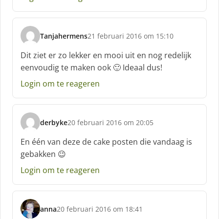
e
f
:
Tanjahermens
21 februari 2016 om 15:10
s
c
Dit ziet er zo lekker en mooi uit en nog redelijk
h
eenvoudig te maken ook 🙂 Ideaal dus!
r
e
Login om te reageren
e
f
:
derbyke
20 februari 2016 om 20:05
s
c
En één van deze de cake posten die vandaag is
h
gebakken 😉
r
e
Login om te reageren
e
f
:
anna
20 februari 2016 om 18:41
s