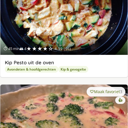
★★★★☆
⏱ 45 min
👥 4
4.39 (96)
Kip Pesto uit de oven
Avondeten & hoofdgerechten
Kip & gevogelte
Maak favoriet
3
👍