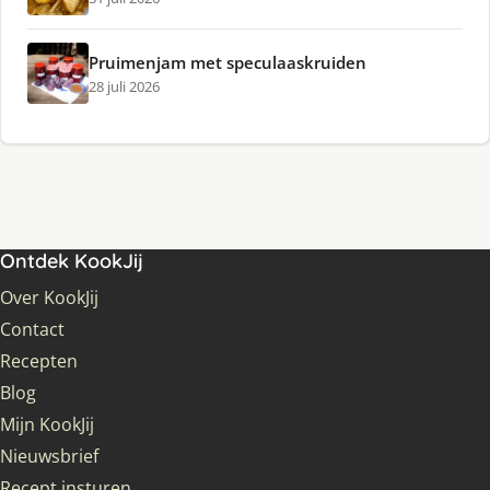
Pruimenjam met speculaaskruiden
28 juli 2026
Ontdek KookJij
Over KookJij
Contact
Recepten
Blog
Mijn KookJij
Nieuwsbrief
Recept insturen