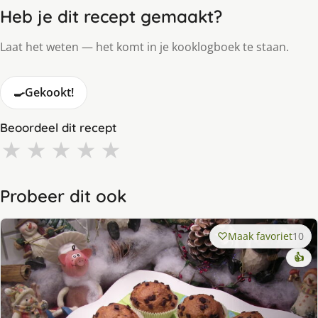
Heb je dit recept gemaakt?
Laat het weten — het komt in je kooklogboek te staan.
🍳
Gekookt!
Beoordeel dit recept
★
★
★
★
★
Probeer dit ook
Maak favoriet
10
👍