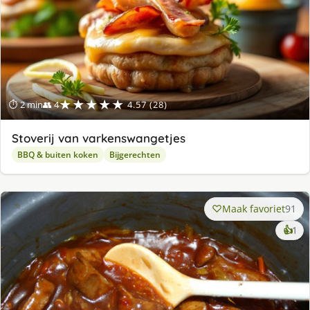
★★★★★
⏱ 2 min
👥 4
4.57 (28)
Stoverij van varkenswangetjes
BBQ & buiten koken
Bijgerechten
Maak favoriet
91
ke
👍
1
lek
ge