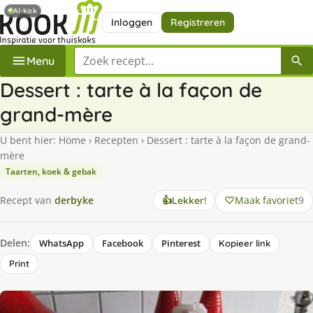
AI-kok
Inloggen
Registreren
Zoek een recept
Menu
Dessert : tarte à la façon de
grand-mère
U bent hier:
Home
›
Recepten
›
Dessert : tarte à la façon de grand-
mère
Taarten, koek & gebak
Maak favoriet
9
Recept van
derbyke
👍
Lekker!
Delen:
WhatsApp
Facebook
Pinterest
Kopieer link
Print