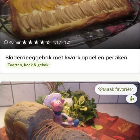
★★★★☆
⏱ 40 min
4.17 (12)
Bladerdeeggebak met kwark,appel en perziken
Taarten, koek & gebak
Maak favoriet
4
👍