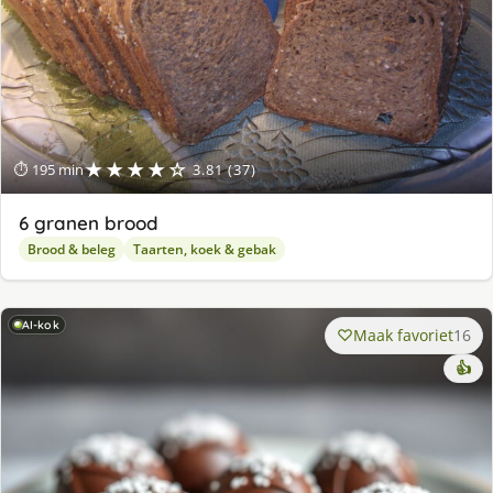
★★★★☆
⏱ 195 min
3.81 (37)
6 granen brood
Brood & beleg
Taarten, koek & gebak
AI-kok
Maak favoriet
16
👍