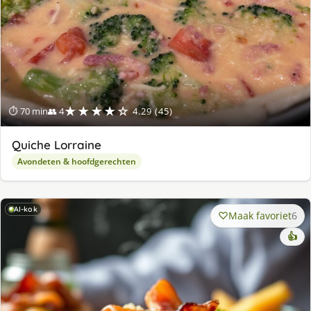
★★★★☆
⏱ 70 min
👥 4
4.29 (45)
Quiche Lorraine
Avondeten & hoofdgerechten
AI-kok
Maak favoriet
6
👍